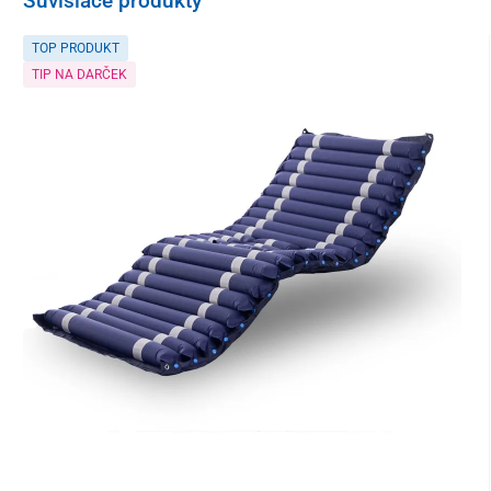
Súvisiace produkty
TOP PRODUKT
TIP NA DARČEK
Povrch je vyrobený
z odolnej vodoodpudivej tkaniny
OXFORD,
ktorá sa jednoducho udržiava.
Rozmery matraca
200 x 90 x 8 cm
Zloženie matraca
poťah – tkanina OXFORD
výplň – 50 % molitán, 50 % kokosové vlákno