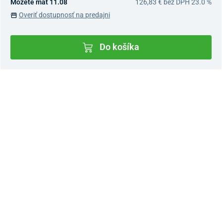
Môžete mať 11.08
126,83 €
bez DPH 23.0 %
Overiť dostupnosť na predajni
Do košíka
Dostupnosť v predajniach
Nový Predajný Showroom Bratislava