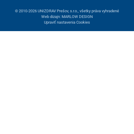
© 2010-2026 UNIZDRAV Prešov, s.r.o., všetky práva vyhradené
Web dizajn: MARLOW DESIGN
Upraviť nastavenia Cookies
Nastavenie cookies
Tieto stránky využívajú cookies. Niektoré sú nevyhnutné pre
správne fungovanie stránky, iné môžeme používať len s vaším
súhlasom. Máte možnosť odmietnuť voliteľné cookies.
Odmietnuť.
Nevyhnutne potrebné
Výkonnosť
Marketingové cookies
Prijať všetko
Spravovať nastavenia