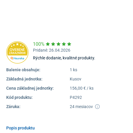
poprad@unizdrav.sk
Pondelok – Piatok:
08:00 –
16:30
Dostupnosť:
Nedostupné
100%
Pridané: 26.04.2026
Rýchle dodanie, kvalitné produkty.
Balenie obsahuje:
1 ks
Základná jednotka:
Kusov
Cena základnej jednotky:
156,00 € / ks
Kód produktu:
P4292
Záruka:
24 mesiacov
Popis produktu