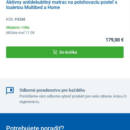
Tento produkt je dodávaný v ochrannom obale. V súlade s § 19
Aktívny antidekubitný matrac na polohovaciu posteľ s
toaletou Multibed a Home
ods. 1 písm. e) zákona o ochrane spotrebiteľa nie je možné po
porušení ochranného obalu odstúpiť od kúpnej zmluvy, keďže ide
o tovar, ktorý z dôvodu ochrany zdravia a hygieny nie je vhodné
KÓD:
P4288
vrátiť po jeho otvorení a použití. Výnimkou sú prípady oprávnenej
Skladom >10ks
reklamácie alebo výrobnej chyby.
Môžete mať 11.08
179,00 €
Do košíka
Odborné poradenstvo pre každého
Pomôžeme vám odborne vybrať produkt pre vaše zdravie, krásu či
regeneráciu.
Potrebujete poradiť?