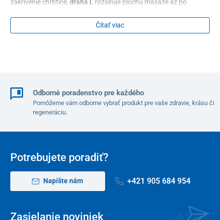
zakrivenie chrbtice,
dráha L
rozširuje plochu masáže až po
stehná. Masážne hlavice tak pokrývajú celkovo 5 kľúčových
oblastí –
krk, ramená, chrbát, driek, sedacie svaly a stehná
– čím
Čítať viac
zabezpečujú maximálny komfort a efektívnu úľavu od stresu,
bolesti a stuhnutosti svalov.
Odborné poradenstvo pre každého
Pomôžeme vám odborne vybrať produkt pre vaše zdravie, krásu či
regeneráciu.
Potrebujete poradiť?
+421 905 684 954
Napíšte nám
Zasielanie noviniek