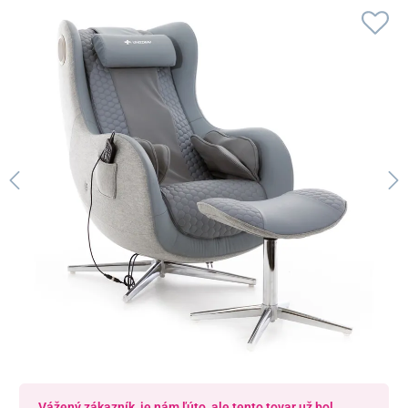
Vážený zákazník, je nám ľúto, ale tento tovar už bol