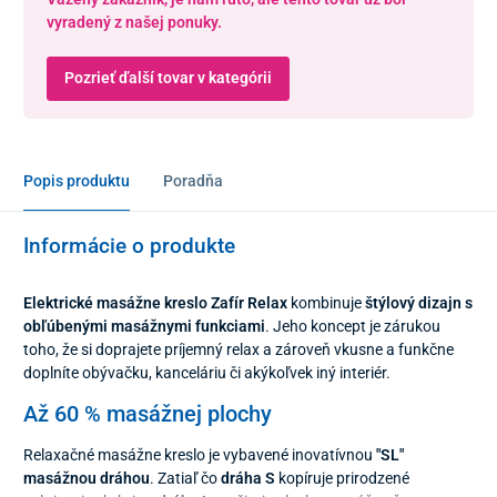
vyradený z našej ponuky.
Pozrieť ďalší tovar v kategórii
Popis produktu
Poradňa
Informácie o produkte
Elektrické masážne kreslo Zafír Relax
kombinuje
štýlový dizajn s
obľúbenými masážnymi funkciami
. Jeho koncept je zárukou
toho, že si doprajete príjemný relax a zároveň vkusne a funkčne
doplníte obývačku, kanceláriu či akýkoľvek iný interiér.
Až 60 % masážnej plochy
Relaxačné masážne kreslo je vybavené inovatívnou
"SL"
masážnou dráhou
. Zatiaľ čo
dráha S
kopíruje prirodzené