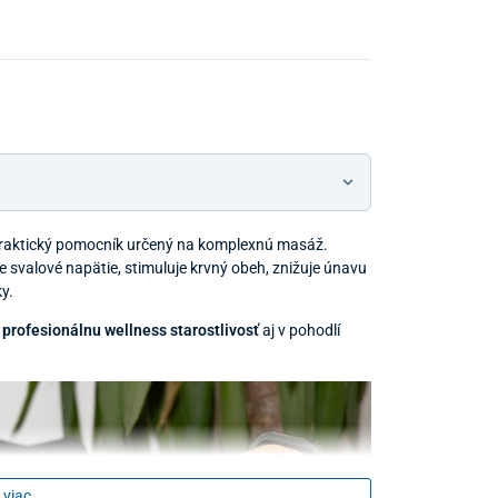
praktický pomocník určený na komplexnú masáž.
je svalové napätie, stimuluje krvný obeh, znižuje únavu
y.
e
profesionálnu wellness starostlivosť
aj v pohodlí
 viac