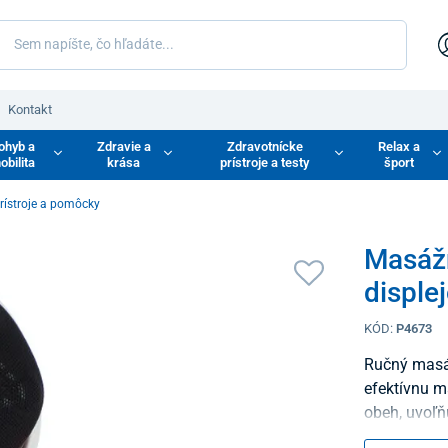
Kontakt
ohyb a
Zdravie a
Zdravotnícke
Relax a
obilita
krása
prístroje a testy
šport
rístroje a pomôcky
Masážn
disple
KÓD:
P4673
Ručný masáž
efektívnu m
obeh, uvoľň
a elasticitu