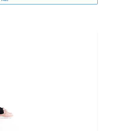
 ktorý kombinuje
hĺbkové vibrácie s rotačnými
ácie uvoľňujú svalové napätie, zmierňujú stres a
 na problematické oblasti a podporujú účinnú
lymfatickú