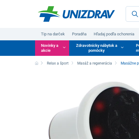
Tip na darček
Poradňa
Hľadaj podľa ochorenia
Novinky a
Zdravotnícky nábytok a
P
akcie
pomôcky
m
Relax a šport
Masáž a regenerácia
Masážne p