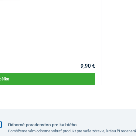
lepšuje cirkuláciu krvi a
regeneračné procesy v
rganizmu, zmiernenie zápalov a uľavenie od bolesti.
Balančný masáž
prispieť tiež k
ľahšiemu odbúravaniu tukových
nusu pokožky
.
KÓD:
P2939
Skladom >10ks
Môžete mať 10.08
9,90 €
ošíka
Odborné poradenstvo pre každého
Pomôžeme vám odborne vybrať produkt pre vaše zdravie, krásu či regenerá