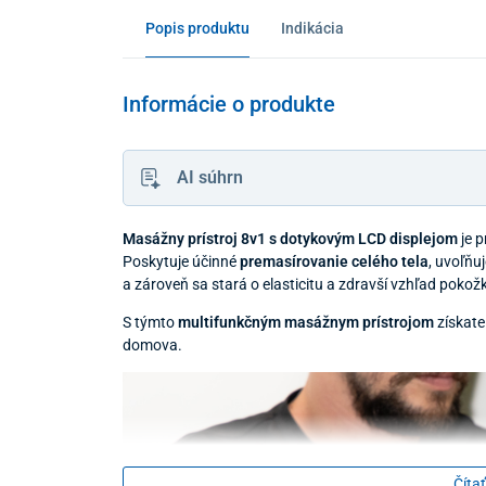
Popis produktu
Indikácia
Informácie o produkte
AI súhrn
Masážny prístroj 8v1 s dotykovým LCD displejom
je 
Poskytuje účinné
premasírovanie celého tela
, uvoľňu
a zároveň sa stará o elasticitu a zdravší vzhľad pokožk
S týmto
multifunkčným masážnym prístrojom
získat
domova.
Čítať