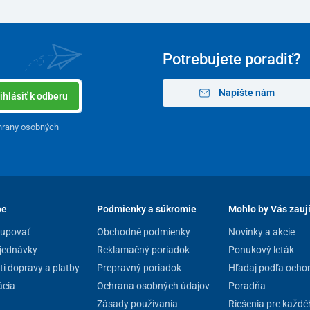
Potrebujete poradiť?
Napíšte nám
ihlásiť k odberu
 potrieb a konkrétnej oblasti tela. Jedinečná masážna
úk, cez chrbát a brucho, až po zadok, boky, stehná a
hrany osobných
hlostných stupňov
a tiež praktická
funkcia časovača
preťaženia. Z nadstavcov je na výber:
 podobná rytmickým tai chi pohybom, ideálna na
pe
Podmienky a súkromie
Mohlo by Vás zauj
álny na premasírovanie svalových uzlov, ramien,
kupovať
Obchodné podmienky
Novinky a akcie
jednávky
Reklamačný poriadok
Ponukový leták
poruje krvný obeh a lymfatickú drenáž (vhodný na
i dopravy a platby
Prepravný poriadok
Hľadaj podľa ocho
k)
cia
Ochrana osobných údajov
Poradňa
stém a zlepšuje vzhľad pokožky v oblastiach s väčším
Zásady používania
Riešenia pre každé
dok)