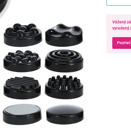
Vážený zák
vyradený 
Pozrieť