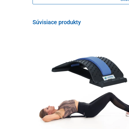
Súvisiace produkty
Jedinečná sila vibrácií a rotácií
Masážny prístroj je výkonným
tichým 16 W motorom
,
pohybmi
pre ešte
intenzívnejší masážny účinok
. Vibr
zlepšujú prekrvenie, zatiaľ čo rotácie cielene pôsobia