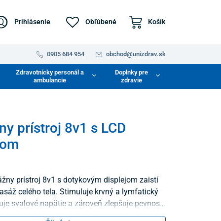
Prihlásenie
Obľúbené
Košík
0905 684 954
obchod@unizdrav.sk
Zdravotnícky personál a
Doplnky pre
ambulancie
zdravie
y prístroj 8v1 s LCD
jom
ny prístroj 8v1 s dotykovým displejom zaistí
asáž celého tela. Stimuluje krvný a lymfatický
uje svalové napätie a zároveň zlepšuje pevnosť
 pokožky.