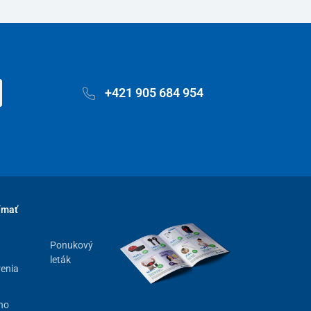
+421 905 684 954
ímať
Ponukový
leták
renia
ho