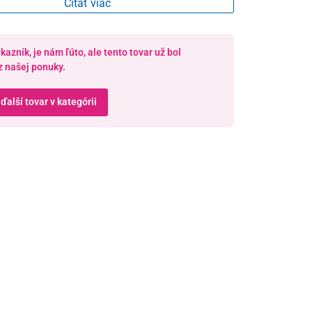
Čítať viac
azník, je nám ľúto, ale tento tovar už bol
z našej ponuky.
 ďalší tovar v kategórii