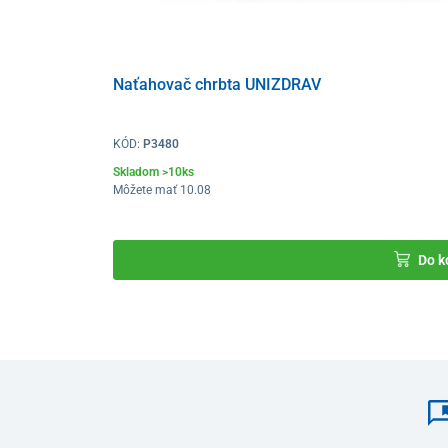
drenáž
.
Stimulácia pokožky, svalov a lymfatického systému
z
bunkách
, čím podporuje prirodzenú obranyschopnosť o
Naťahovač chrbta UNIZDRAV
Pravidelné používanie tohto masážneho prístroja môže 
buniek, redukcii celulitídy
a viditeľnému
zlepšeniu to
KÓD:
P3480
Skladom >10ks
Môžete mať 10.08
Do k