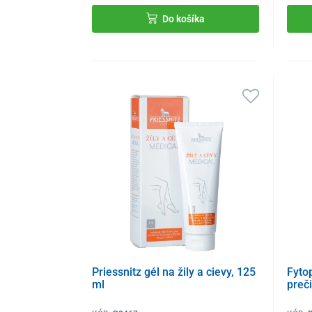
Do košíka
Priessnitz gél na žily a cievy, 125
Fyto
ml
preči