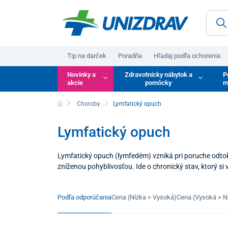
Tip na darček
Poradňa
Hľadaj podľa ochorenia
Novinky a
Zdravotnícky nábytok a
P
akcie
pomôcky
m
Choroby
Lymfatický opuch
Lymfatický opuch
Lymfatický opuch (lymfedém) vzniká pri poruche odtoku
zníženou pohyblivosťou. Ide o chronický stav, ktorý si
Podľa odporúčania
Cena (Nízka > Vysoká)
Cena (Vysoká > N