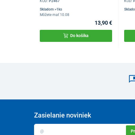
KÓD:
P2467
KÓD:
Skladom >1ks
Sklad
Môžete mať 10.08
13,90 €
Do košíka
Zasielanie noviniek
Pr