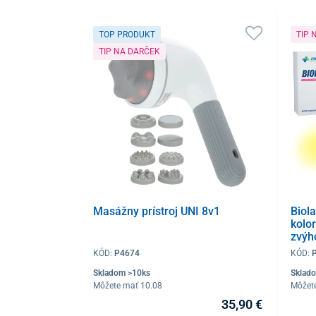
TOP PRODUKT
TIP 
TIP NA DARČEK
Masážny prístroj UNI 8v1
Biol
kolor
zvýh
KÓD:
P4674
KÓD:
Skladom >10ks
Sklad
Môžete mať 10.08
Môžet
35,90 €