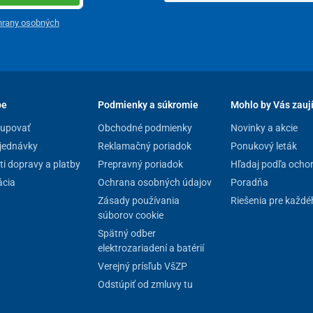
hrany osobných
pe
Podmienky a súkromie
Mohlo by Vás zauj
kupovať
Obchodné podmienky
Novinky a akcie
jednávky
Reklamačný poriadok
Ponukový leták
i dopravy a platby
Prepravný poriadok
Hľadaj podľa ocho
cia
Ochrana osobných údajov
Poradňa
Zásady používania
Riešenia pre každé
súborov cookie
Spätný odber
elektrozariadení a batérií
Verejný prísľub VšZP
Odstúpiť od zmluvy tu