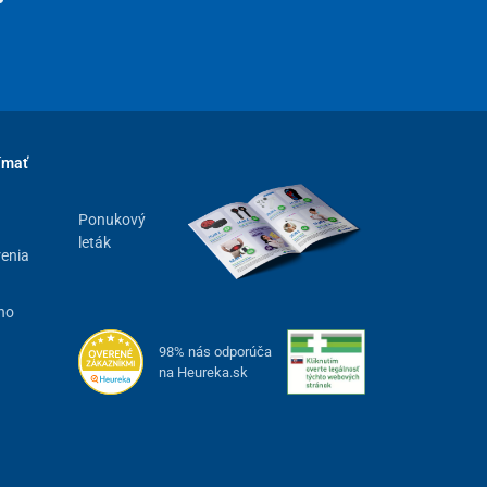
ímať
Ponukový
leták
renia
ho
98% nás odporúča
na Heureka.sk