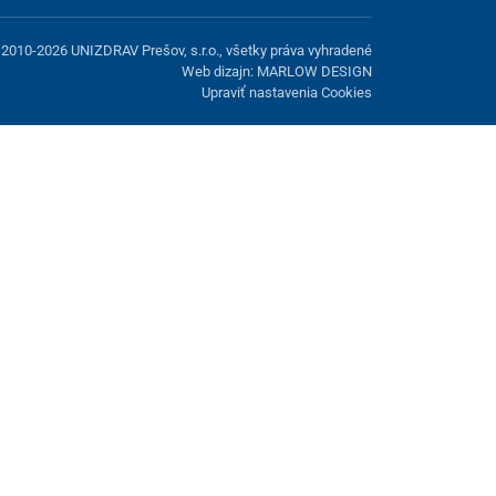
2010-2026 UNIZDRAV Prešov, s.r.o., všetky práva vyhradené
Web dizajn: MARLOW DESIGN
Upraviť nastavenia Cookies
možnosť odmietnuť voliteľné cookies.
Odmietnuť.