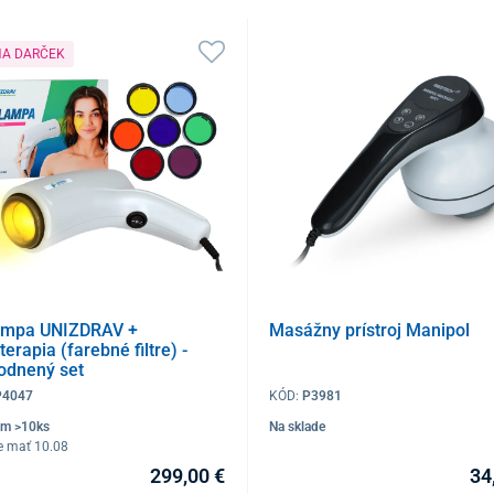
NA DARČEK
ampa UNIZDRAV +
Masážny prístroj Manipol
terapia (farebné filtre) -
odnený set
P4047
KÓD:
P3981
om >10ks
Na sklade
e mať 10.08
299,00 €
34