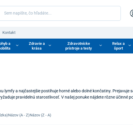
Kontakt
ohyb a
Zdravie a
Zdravotnícke
Relax a
obilita
krása
prístroje a testy
šport
 lymfy a najčastejšie postihuje horné alebo dolné končatiny. Prejavuje 
 vyžaduje pravidelnú starostlivosť. V našej ponuke nájdete rôzne účinné 
ízka)
Názov (A - Z)
Názov (Z - A)