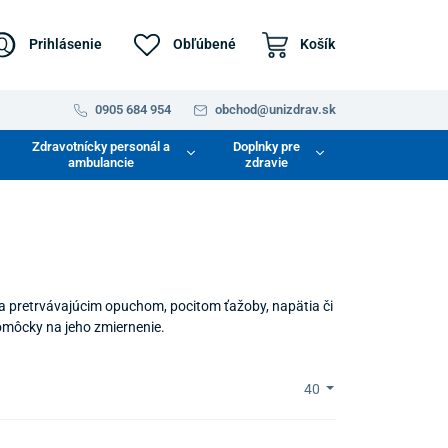
Prihlásenie
Obľúbené
Košík
0905 684 954
obchod@unizdrav.sk
Zdravotnícky personál a
Doplnky pre
ambulancie
zdravie
sa pretrvávajúcim opuchom, pocitom ťažoby, napätia či
pomôcky na jeho zmiernenie.
40