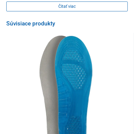
vybočený palec
Čítať viac
Pozdĺžna a priečna klenba
Súvisiace produkty
pôsobí preventívne proti tvorbe plochej nohy, zabraňuje
padnutiu klenby
Lôžko na pätu
zmierňuje otrasy pri chôdzi a zabraňuje vybočeniu päty
Zloženie
zvršok – prírodná koža
stielka – prírodná koža
vnútorná podšívka – prírodná textília
Veľkostná tabuľka
Obuv PROTETIKA je špecifická tým, že podošva so stielkou v nej