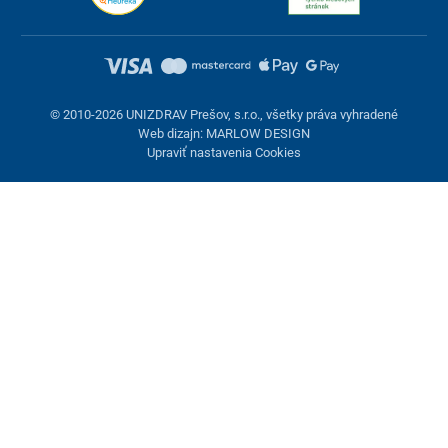
© 2010-2026 UNIZDRAV Prešov, s.r.o., všetky práva vyhradené
Web dizajn: MARLOW DESIGN
Upraviť nastavenia Cookies
Nastavenie cookies
Tieto stránky využívajú cookies. Niektoré sú nevyhnutné pre
správne fungovanie stránky, iné môžeme používať len s vaším
súhlasom. Máte možnosť odmietnuť voliteľné cookies.
Odmietnuť.
Nevyhnutne potrebné
Výkonnosť
Marketingové cookies