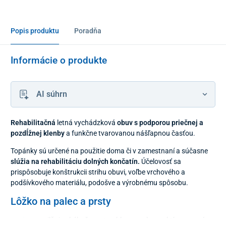
Popis produktu
Poradňa
Informácie o produkte
AI súhrn
Rehabilitačná
letná vychádzková
obuv s podporou priečnej a
pozdĺžnej klenby
a funkčne tvarovanou nášľapnou časťou.
Topánky sú určené na použitie doma či v zamestnaní a súčasne
slúžia na rehabilitáciu dolných končatín.
Účelovosť sa
prispôsobuje konštrukcii strihu obuvi, voľbe vrchového a
podšívkového materiálu, podošve a výrobnému spôsobu.
Lôžko na palec a prsty
posilňuje ohýbače prstov, hlavne palca a aktívne napráva