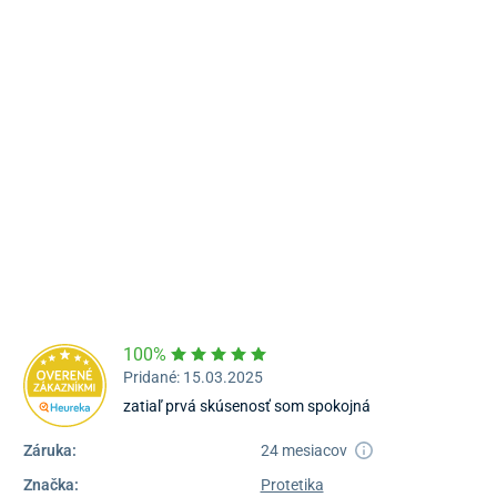
Námestie Sv. Egídia 2950, Poprad
052/77 818 99
poprad@unizdrav.sk
Pondelok – Piatok:
08:00 –
16:30
Dostupnosť:
Nedostupné
100%
Pridané: 15.03.2025
zatiaľ prvá skúsenosť som spokojná
Záruka:
24 mesiacov
Značka:
Protetika