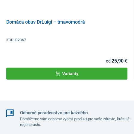
Všetky použité materiály, ktoré prichádzajú do styku s pokožkou,
sú 100 % prírodné. Produkt je možné prať v práčke pri teplote do
Domáca obuv DrLuigi – tmavomodrá
40 °C.
Veľkostná tabuľka
KÓD:
P2367
Obuv Dr.Luigi je špecifická tým, že podošva so stielkou v nej tvorí
kompaktný anatomicky tvarovaný výlisok. Miesto pre chodidlo je
len vo vnútri výlisku a nemá zasahovať na vyvýšené okraje –
25,90 €
od
zdravotné prvky (lôžko pre pätu a podpora klenby chodidla) tak
vďaka tomu pôsobia na správnom mieste.
Varianty
Prosím, vyberte si veľkostné číslo, ktoré má podrážku
minimálne o 1 cm väčšiu ako je vaša dĺžka chodidla.
Veľkostné
36
37
38
39
40
číslo
Odborné poradenstvo pre každého
Pomôžeme vám odborne vybrať produkt pre vaše zdravie, krásu či
regeneráciu.
Dĺžka
23
24
24,5
25,5
26
podrážky