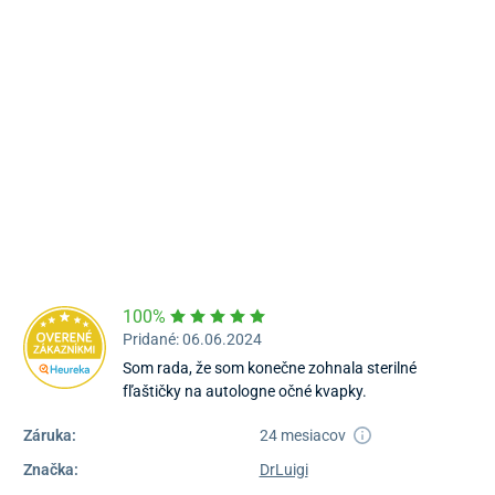
Námestie Sv. Egídia 2950, Poprad
052/77 818 99
poprad@unizdrav.sk
Pondelok – Piatok:
08:00 –
16:30
Dostupnosť:
Nedostupné
100%
Pridané: 06.06.2024
Som rada, že som konečne zohnala sterilné
fľaštičky na autologne očné kvapky.
Záruka:
24 mesiacov
Značka:
DrLuigi