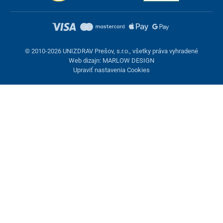
© 2010-2026 UNIZDRAV Prešov, s.r.o., všetky práva vyhradené
Web dizajn: MARLOW DESIGN
Upraviť nastavenia Cookies
Nastavenie cookies
Tieto stránky využívajú cookies. Niektoré sú nevyhnutné pre
správne fungovanie stránky, iné môžeme používať len s vaším
súhlasom. Máte možnosť odmietnuť voliteľné cookies.
Odmietnuť.
Nevyhnutne potrebné
Výkonnosť
Marketingové cookies