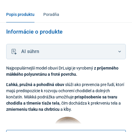
Popis produktu
Poradňa
Informácie o produkte
AI súhrn
Najpopulárnejší model obuvi DrLuigi je vyrobený
z príjemného
mäkkého polyuretánu a froté povrchu.
Ľahká, pružná a pohodlná
obuv
slúži ako prevencia pre ľudí, ktorí
majú predispozície k rozvoju ochorení chodidiel a dolných
končatín. Mäkká podrážka umožňuje
prispôsobenie sa tvaru
chodidla a tlmenie tiaže tela
, čím dochádza k prekrveniu tela a
zmierneniu tlaku na chrbticu
a kĺby.