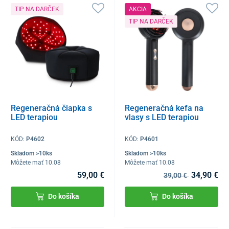
TIP NA DARČEK
AKCIA
TIP NA DARČEK
Regeneračná čiapka s
Regeneračná kefa na
LED terapiou
vlasy s LED terapiou
KÓD:
P4602
KÓD:
P4601
Skladom >10ks
Skladom >10ks
Môžete mať 10.08
Môžete mať 10.08
59,00 €
34,90 €
39,00 €
Do košíka
Do košíka