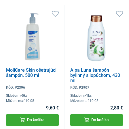
MoliCare Skin ošetrujúci
Alpa Luna šampón
šampón, 500 ml
bylinný s lopúchom, 430
ml
KÓD:
P2396
KÓD:
P2907
Skladom >5ks
Skladom >1ks
Môžete mať 10.08
Môžete mať 10.08
9,60 €
2,80 €
Do košíka
Do košíka