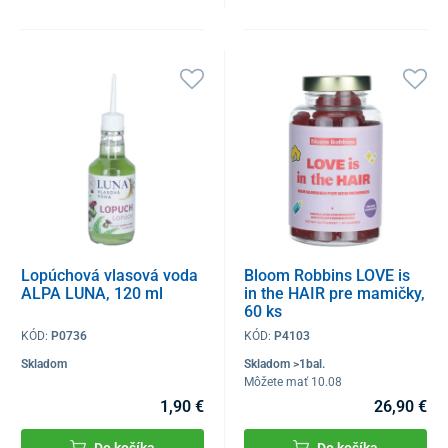
Lopúchová vlasová voda
Bloom Robbins LOVE is
ALPA LUNA, 120 ml
in the HAIR pre mamičky,
60 ks
KÓD:
P0736
KÓD:
P4103
Skladom
Skladom >1bal.
Môžete mať 10.08
1,90 €
26,90 €