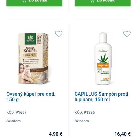
Do košíka
Do košíka
Ovsený kúpeľ pre deti,
CAPILLUS Šampón proti
150 g
lupinám, 150 ml
KÓD:
P1657
KÓD:
P1335
Skladom
Skladom
4,90 €
16,40 €