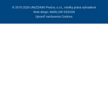
© 2010-2026 UNIZDRAV Prešov, s.r.o., všetky práva vyhradené
Web dizajn: MARLOW DESIGN
Upraviť nastavenia Cookies
Nastavenie cookies
Tieto stránky využívajú cookies. Niektoré sú nevyhnutné pre
správne fungovanie stránky, iné môžeme používať len s vaším
súhlasom. Máte možnosť odmietnuť voliteľné cookies.
Odmietnuť.
Nevyhnutne potrebné
Výkonnosť
Marketingové cookies
Prijať všetko
Spravovať nastavenia