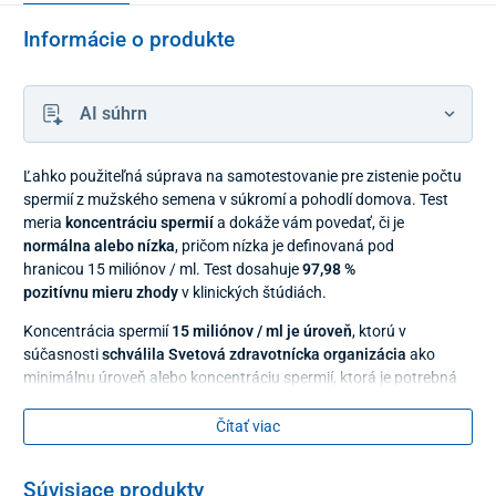
Informácie o produkte
AI súhrn
Ľahko použiteľná súprava na samotestovanie pre zistenie počtu
spermií z mužského semena v súkromí a pohodlí domova. Test
meria
koncentráciu spermií
a dokáže vám povedať, či je
normálna alebo nízka
, pričom nízka je definovaná pod
hranicou 15 miliónov / ml. Test dosahuje
97,98 %
pozitívnu mieru zhody
v klinických štúdiách.
Koncentrácia spermií
15 miliónov / ml je úroveň
, ktorú v
súčasnosti
schválila Svetová zdravotnícka organizácia
ako
minimálnu úroveň alebo koncentráciu spermií, ktorá je potrebná
pre normálnu plodnosť u muža.
Čítať viac
Vyhodnotenie výsledkov
Pozitívny výsledok sa zobrazí, ak je počet spermií
vyšší
Súvisiace produkty