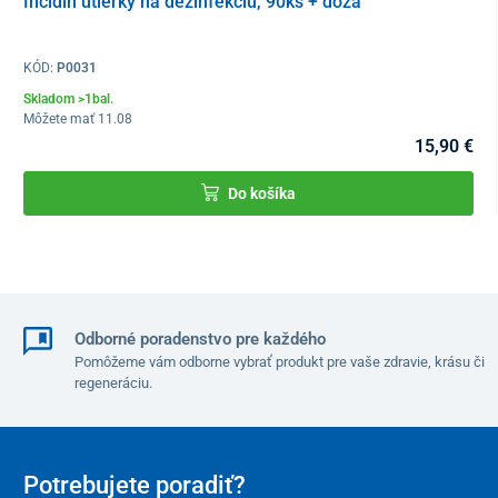
Incidin utierky na dezinfekciu, 90ks + dóza
Poznámka: Táto súprava na testovanie koncetrácie spermií
nekontroluje pohyblivosť spermií.
KÓD:
P0031
Dizajn obalu sa môže líšiť v závislosti od aktuálnej skladovej
Skladom >1bal.
dostupnosti. Obsah a kvalita produktu ostávajú nezmenené.
Môžete mať 11.08
15,90 €
Do košíka
Odborné poradenstvo pre každého
Pomôžeme vám odborne vybrať produkt pre vaše zdravie, krásu či
regeneráciu.
Potrebujete poradiť?