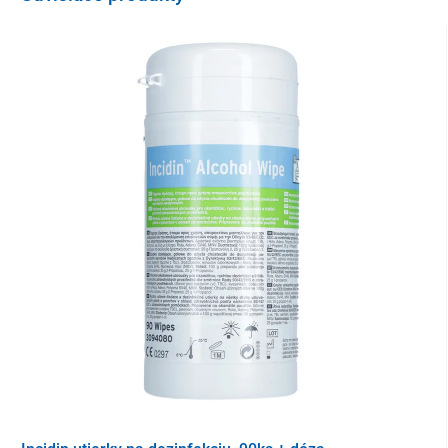
ako 15 miliónov / ml
Negatívny výsledok znamená, že počet spermií je
nižší
ako 15 miliónov / ml
Dôležité upozornenie:
Táto testovacia súprava by sa nemala používať ako jediný
prostriedok na určenie mužskej plodnosti a ak existujú obavy
týkajúce sa plodnosti, je potrebné vyhľadať odbornú lekársku
pomoc. Ak je výsledok negatívny a ako pár máte problémy s
otehotnením, mali by ste vyhľadať špecialistu pre komplexnú a
širšiu diagnostiku problému.
Obsah balenia
1x testovacia kazeta
1x kvapkadlo na prenos spermy
1x zberný pohár
2x roztok - premývací a farbiaci
1x príbalový leták