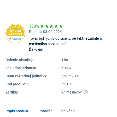
Pondelok – Piatok:
08:00 –
16:30
Dostupnosť:
Skladom >1
100%
Pridané: 03.05.2024
Tovar bol rýchlo doručený, perfektne zabalený,
maximálna spokojnosť.
Ďakujem
Balenie obsahuje:
1 ks
Základná jednotka:
Kusov
Cena základnej jednotky:
6,90 € / ks
Kód produktu:
P4015
Záruka:
24 mesiacov
Popis produktu
Poradňa
Indikácia