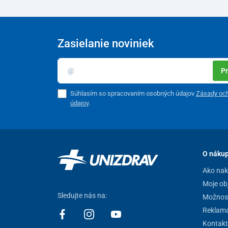
Zasielanie noviniek
Pr
Súhlasím so spracovaním osobných údajov
Zásady oc
údajov
.
O náku
Ako na
Moje ob
Sledujte nás na:
Možnost
Reklamá
Kontakt