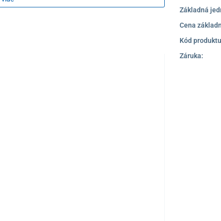
Základná jed
j rovnováhy
Cena základn
Kód produktu
Záruka:
ej dĺžky
vica