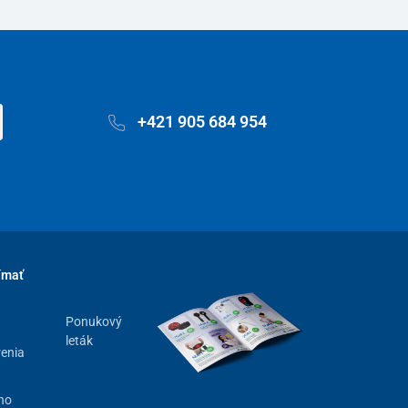
+421 905 684 954
ímať
Ponukový
leták
renia
ho