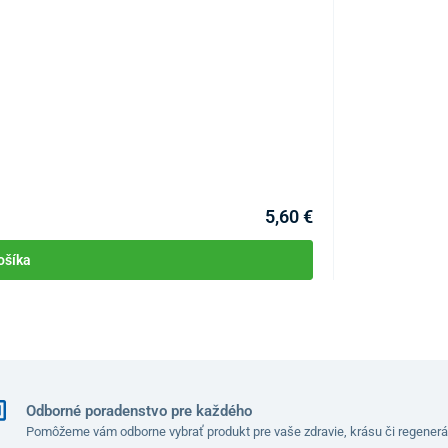
Tejpovacia nápl
KÓD:
P3925
Skladom
5,60 €
ošíka
Odborné poradenstvo pre každého
Pomôžeme vám odborne vybrať produkt pre vaše zdravie, krásu či regenerá