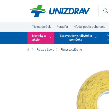
Tip na darček
Poradňa
Hľadaj podľa ochorenia
Novinky a
Zdravotnícky nábytok a
P
akcie
pomôcky
m
Relax a šport
Fitness, cvičenie