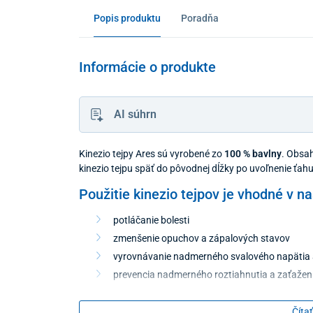
Popis produktu
Poradňa
Informácie o produkte
AI súhrn
Kinezio tejpy Ares sú vyrobené zo
100 % bavlny
. Obsa
kinezio tejpu späť do pôvodnej dĺžky po uvoľnenie ťahu
Použitie kinezio tejpov je vhodné v n
potláčanie bolesti
zmenšenie opuchov a zápalových stavov
vyrovnávanie nadmerného svalového napätia 
prevencia nadmerného roztiahnutia a zaťažen
zmenšenie tuhosti svalstva a svalových kŕčov
zväčšenie rozsahu pohybov
Čítať