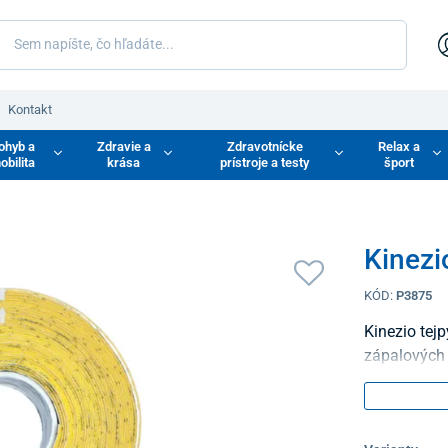
Kontakt
ohyb a
Zdravie a
Zdravotnícke
Relax a
obilita
krása
prístroje a testy
šport
Kinezi
KÓD:
P3875
Kinezio tej
zápalových 