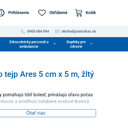
Prihlásenie
Obľúbené
Košík
0905 684 954
obchod@unizdrav.sk
Zdravotnícky personál a
Doplnky pre
ambulancie
zdravie
o tejp Ares 5 cm x 5 m, žltý
py pomáhajú tíšiť bolesť, prinášajú úľavu počas
stavov a posilňujú oslabené svalové tkanivá.
Čítať viac