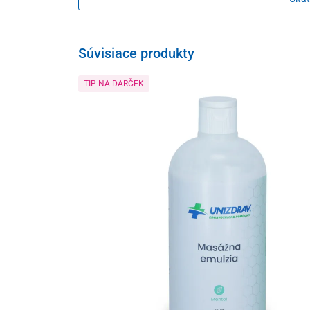
rehabilitácia svalov a zlepšenie propriocepcie
zlepšenie držania tela a obnova medzisvalove
Súvisiace produkty
zachovanie správnej štruktúry tkanív
zabránenie vzniku úrazov
TIP NA DARČEK
zlepšenie pohybových možností
Výhody kinezio tejpov
napodobňujú vlastnosti ľudskej kože
neobsahujú latex
antialergenné
vodoodolné a zároveň priedušné
sú roztiahnuteľné až na 140 % – 160 % pôvodn
​priľnavosť zaisťuje termosenzibilná lekárska ži