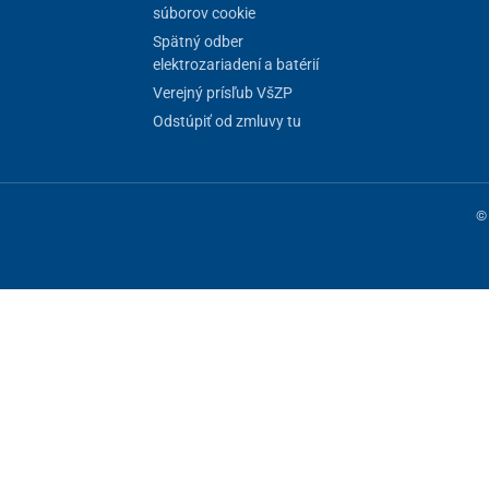
súborov cookie
Spätný odber
elektrozariadení a batérií
Verejný prísľub VšZP
Odstúpiť od zmluvy tu
© 
ne fungovanie stránky, iné môžeme používať len s vaším súhlasom. Máte 