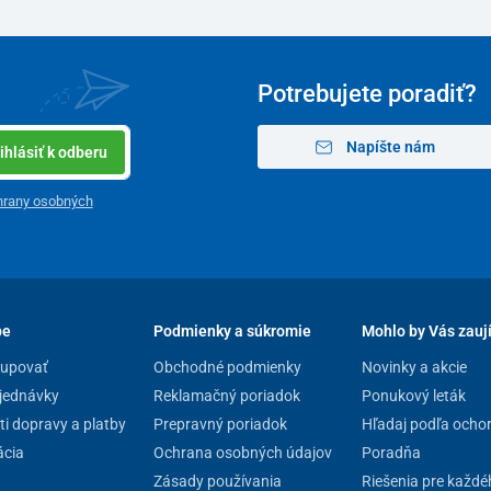
Potrebujete poradiť?
Napíšte nám
ihlásiť k odberu
hrany osobných
pe
Podmienky a súkromie
Mohlo by Vás zauj
kupovať
Obchodné podmienky
Novinky a akcie
jednávky
Reklamačný poriadok
Ponukový leták
i dopravy a platby
Prepravný poriadok
Hľadaj podľa ocho
cia
Ochrana osobných údajov
Poradňa
Zásady používania
Riešenia pre každé