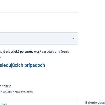
Predajňa a
hujú
elastický polymér
, ktorý zaručuje zmrštenie
.
asledujúcich prípadoch
a fascie
ia oslabeného svalstva
Balenie obsa
 viac