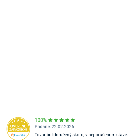
Námestie Sv. Egídia 2950, Poprad
052/77 818 99
poprad@unizdrav.sk
Pondelok – Piatok:
08:00 –
16:30
Dostupnosť:
Nedostupné
100%
Pridané: 22.02.2026
Tovar bol doručený skoro, v neporušenom stave.