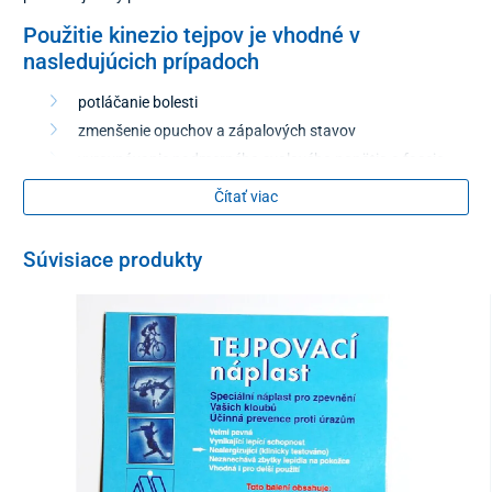
Použitie kinezio tejpov je vhodné v
nasledujúcich prípadoch
potláčanie bolesti
zmenšenie opuchov a zápalových stavov
vyrovnávanie nadmerného svalového napätia a fascie
prevencia nadmerného roztiahnutia a zaťaženia
Čítať viac
oslabeného svalstva
zmenšenie tuhosti svalstva a svalových kŕčov
Súvisiace produkty
zväčšenie rozsahu pohybov
rehabilitácia svalov a zlepšenie propriocepcie
zlepšenie držania tela a obnova medzisvalovej rovnováhy
zachovanie správnej štruktúry tkanív
zabránenie vzniku úrazov
zlepšenie pohybových možností
Výhody kinezio tejpov