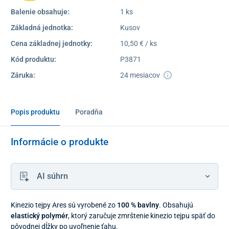
Balenie obsahuje:
1 ks
Základná jednotka:
Kusov
Cena základnej jednotky:
10,50 € / ks
Kód produktu:
P3871
Záruka:
24 mesiacov
Popis produktu
Poradňa
Informácie o produkte
AI súhrn
Kinezio tejpy Ares sú vyrobené zo
100 % bavlny
. Obsahujú
elastický polymér
, ktorý zaručuje zmrštenie kinezio tejpu späť do
pôvodnej dĺžky po uvoľnenie ťahu.