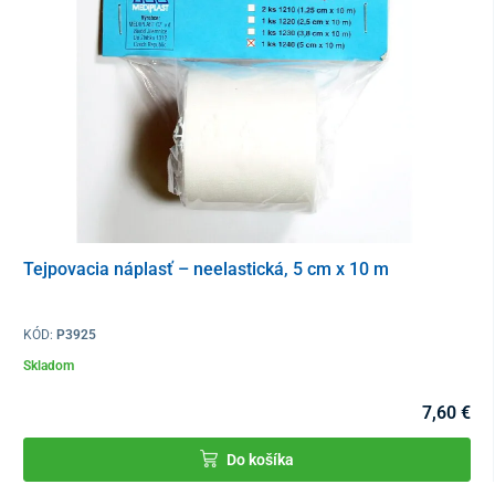
napodobňujú vlastnosti ľudskej kože
neobsahujú latex
antialergenné
vodoodolné a zároveň priedušné
sú roztiahnuteľné až na 140 % – 160 % pôvodnej dĺžky
​priľnavosť zaisťuje termosenzibilná lekárska živica
Tejpovacia náplasť – neelastická, 5 cm x 10 m
KÓD:
P3925
Skladom
7,60 €
Do košíka