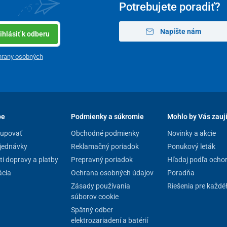
Potrebujete poradiť?
Napíšte nám
ihlásiť k odberu
hrany osobných
odou s mydlom.
Na čistenie nepoužívajte rozpúšťadlá
pe
Podmienky a súkromie
Mohlo by Vás zauj
kupovať
Obchodné podmienky
Novinky a akcie
jednávky
Reklamačný poriadok
Ponukový leták
i dopravy a platby
Prepravný poriadok
Hľadaj podľa ocho
cia
Ochrana osobných údajov
Poradňa
Zásady používania
Riešenia pre každé
súborov cookie
Spätný odber
elektrozariadení a batérií