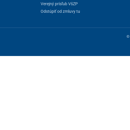
Verejný prísľub VšZP
Odstúpiť od zmluvy tu
© 
ne fungovanie stránky, iné môžeme používať len s vaším súhlasom. Máte 