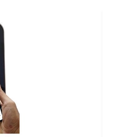
ela, ktoré si to vyžadujú, napr. ruky, nohy, chrbát a
vyhojení zlomenín a vykĺbenín.