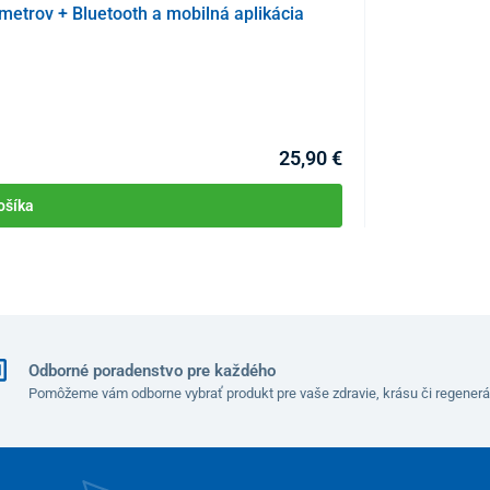
etrov + Bluetooth a mobilná aplikácia
Naťahovač chr
KÓD:
P3480
Skladom >10ks
Môžete mať 10.08
25,90 €
ošíka
Odborné poradenstvo pre každého
Pomôžeme vám odborne vybrať produkt pre vaše zdravie, krásu či regenerá