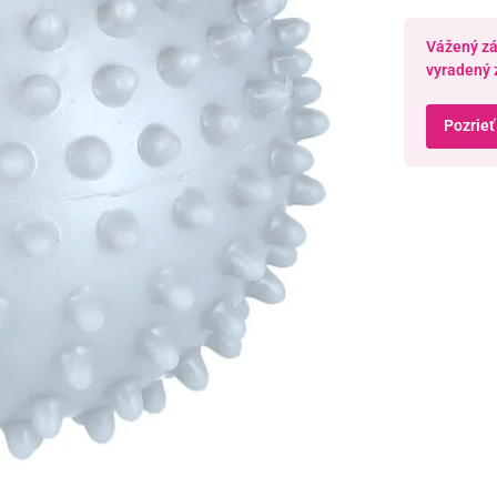
Vážený zák
vyradený 
Pozrieť