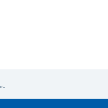
bta UNIZDRAV
Do košíka
ciu.