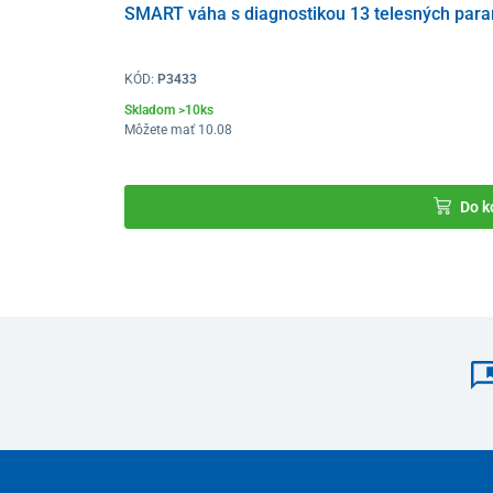
SMART váha s diagnostikou 13 telesných param
KÓD:
P3433
Skladom >10ks
Môžete mať 10.08
Do k