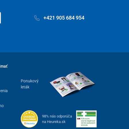
+421 905 684 954
ímať
Ponukový
leták
renia
ho
98% nás odporúča
na Heureka.sk