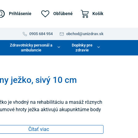
Prihlásenie
Obľúbené
Košík
0905 684 954
obchod@unizdrav.sk
Zdravotnícky personál a
Doplnky pre
ambulancie
zdravie
y ježko, sivý 10 cm
ko je vhodný na rehabilitáciu a masáž rôznych
 Gumové hroty ježka aktivujú akupunktúrne body
Čítať viac