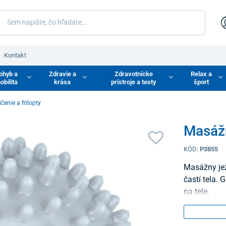
Kontakt
ohyb a
Zdravie a
Zdravotnícke
Relax a
obilita
krása
prístroje a testy
šport
enie a fitlopty
Masážn
KÓD:
P3855
Masážny jež
častí tela.
na tele.