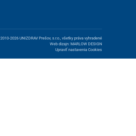
2010-2026 UNIZDRAV Prešov, s.r.o., všetky práva vyhradené
Web dizajn: MARLOW DESIGN
Upraviť nastavenia Cookies
možnosť odmietnuť voliteľné cookies.
Odmietnuť.