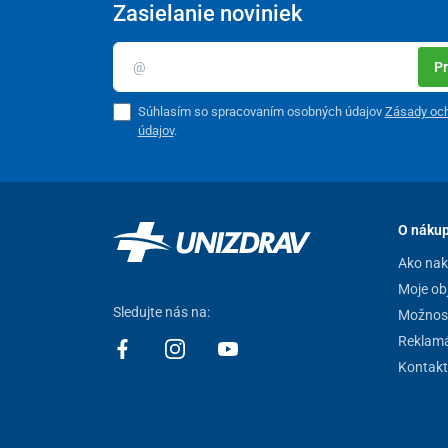
Zasielanie noviniek
Pr
Rozmery masážneho ježka
Súhlasím so spracovaním osobných údajov
Zásady oc
údajov
.
priemer – 10 cm
Údržba masážneho ježka
Po každom použití umyte masážneho ježka
vlažnou v
O náku
a žiadne iné agresívne prostriedky.
Ako na
Moje ob
Sledujte nás na:
Možnost
Reklamá
Kontakt