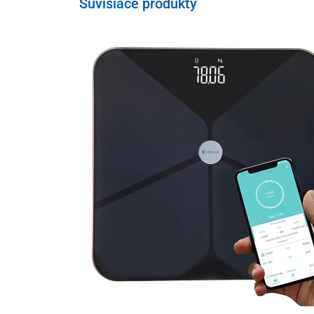
Súvisiace produkty
Masážny ježko sa používa na
precvičenie tých partií t
pod
., najvhodnejšie v čase rekonvalescencie, napr. po 