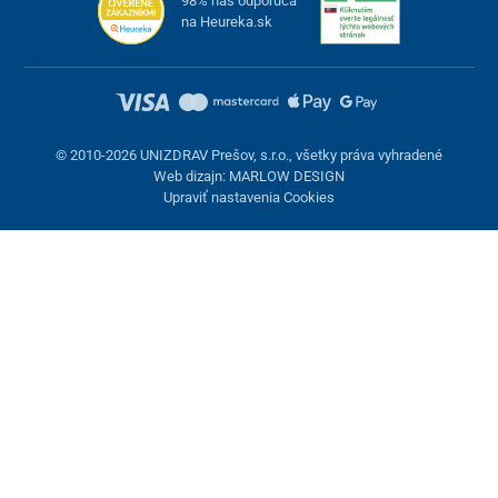
98% nás odporúča
na Heureka.sk
© 2010-2026 UNIZDRAV Prešov, s.r.o., všetky práva vyhradené
Web dizajn: MARLOW DESIGN
Upraviť nastavenia Cookies
Nastavenie cookies
Tieto stránky využívajú cookies. Niektoré sú nevyhnutné pre
správne fungovanie stránky, iné môžeme používať len s vaším
súhlasom. Máte možnosť odmietnuť voliteľné cookies.
Odmietnuť.
Nevyhnutne potrebné
Výkonnosť