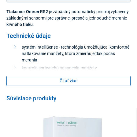
Tlakomer Omron RS2
je zápästný automatický prístroj vybavený
základnými sensormi pre správne, presné a jednoduché meranie
krvného tlaku
.
Technické údaje
systém IntelliSense - technológia umožňujúca komfortné
natlakovanie manžety, ktorá zmierňuje tlak počas
merania
kontrola správneho nasadenia manžety
detekcia nepravidelných pulzov
Čítať viac
pamäť - 30 nameraných hodnôt
indikátor hypertenzie
Súvisiace produkty
ovládanie jedným tlačidlom
výdrž batérii - 300 meraní
dlhá manžeta aj pre silné zápästie - obvod 13,5 - 21,5 cm
3 ročná záruka