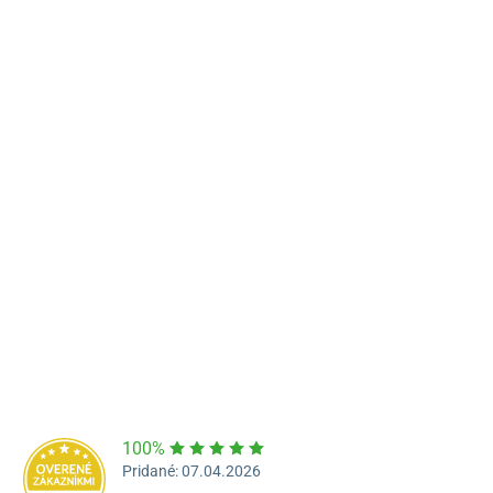
Námestie Sv. Egídia 2950, Poprad
052/77 818 99
poprad@unizdrav.sk
Pondelok – Piatok:
08:00 –
16:30
Dostupnosť:
Skladom >1
100%
Pridané: 07.04.2026