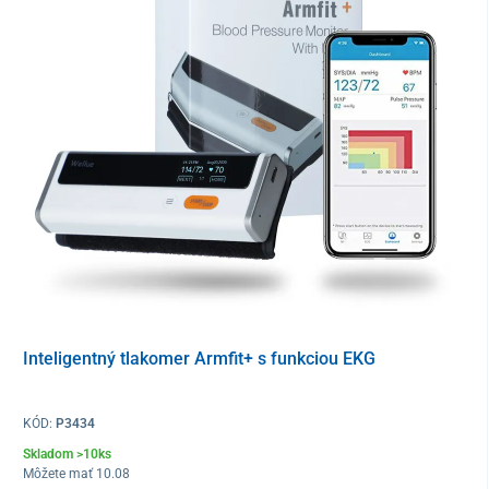
Balenie obsahuje
prístroj
cestovné puzdro
2x batérie AAA
návod na požitie
záručný list
pas krvného tlaku
Inteligentný tlakomer Armfit+ s funkciou EKG
KÓD:
P3434
Skladom >10ks
Môžete mať 10.08