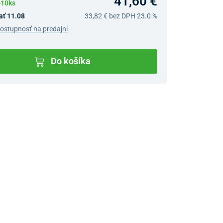
41,60 €
>10ks
ať 11.08
33,82 €
bez DPH 23.0 %
dostupnosť na predajni
Do košíka
v predajniach
jný Showroom Bratislava
Ivanská cesta 4337/2,
Bratislava
0903 942 779, 02/222 009
31
bratislava@unizdrav.sk
Pondelok –
08:00 –
Piatok:
17:30