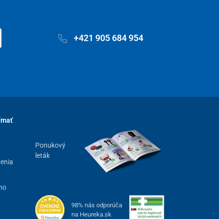
+421 905 684 954
ímať
Ponukový
leták
renia
ho
98% nás odporúča
na Heureka.sk