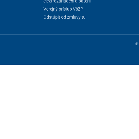
elektrozariadení a batérií
Verejný prísľub VšZP
Odstúpiť od zmluvy tu
© 
ne fungovanie stránky, iné môžeme používať len s vaším súhlasom. Máte 