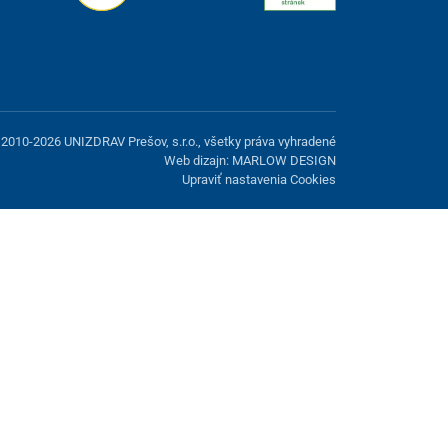
2010-2026 UNIZDRAV Prešov, s.r.o., všetky práva vyhradené
Web dizajn: MARLOW DESIGN
Upraviť nastavenia Cookies
možnosť odmietnuť voliteľné cookies.
Odmietnuť.