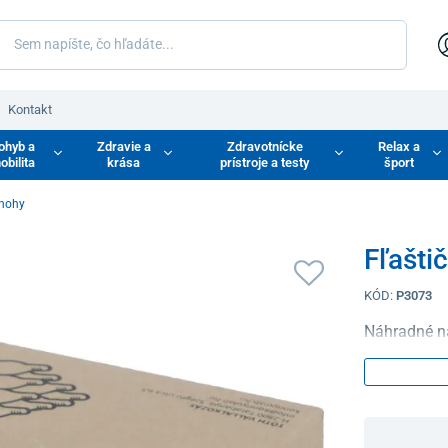
Kontakt
ohyb a
Zdravie a
Zdravotnícke
Relax a
obilita
krása
prístroje a testy
šport
 nohy
Fľašti
KÓD:
P3073
Náhradné ná