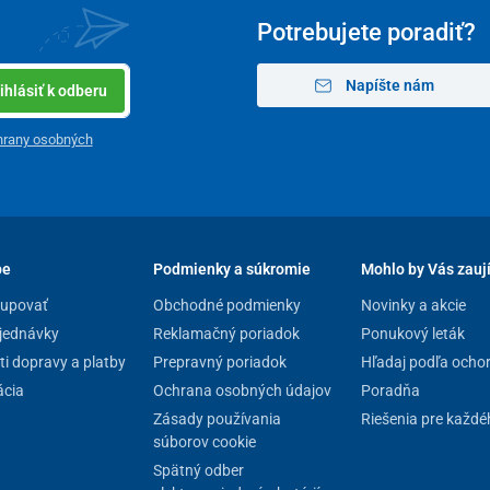
Potrebujete poradiť?
Napíšte nám
ihlásiť k odberu
hrany osobných
pe
Podmienky a súkromie
Mohlo by Vás zauj
kupovať
Obchodné podmienky
Novinky a akcie
jednávky
Reklamačný poriadok
Ponukový leták
i dopravy a platby
Prepravný poriadok
Hľadaj podľa ocho
cia
Ochrana osobných údajov
Poradňa
Zásady používania
Riešenia pre každé
súborov cookie
Spätný odber