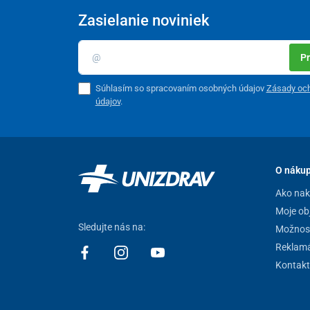
Zasielanie noviniek
Pr
Súhlasím so spracovaním osobných údajov
Zásady oc
údajov
.
O náku
Ako na
Moje ob
Sledujte nás na:
Možnost
Reklamá
Kontakt