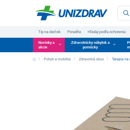
Tip na darček
Poradňa
Hľadaj podľa ochorenia
Novinky a
Zdravotnícky nábytok a
P
akcie
pomôcky
m
Pohyb a mobilita
Zdravotná obuv
Terapia na