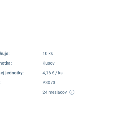
poprad@unizdrav.sk
Pondelok –
08:00 –
Piatok:
16:30
Dostupnosť:
Nedostupné
huje:
10 ks
notka:
Kusov
ej jednotky:
4,16 € / ks
:
P3073
24 mesiacov