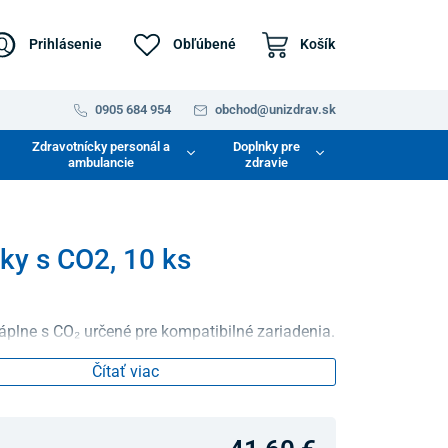
Prihlásenie
Obľúbené
Košík
0905 684 954
obchod@unizdrav.sk
Zdravotnícky personál a
Doplnky pre
ambulancie
zdravie
čky s CO2, 10 ks
plne s CO₂ určené pre kompatibilné zariadenia.
Čítať viac