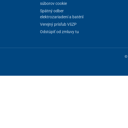
súborov cookie
Spätný odber
elektrozariadení a batérií
Verejný prísľub VšZP
Odstúpiť od zmluvy tu
© 
ne fungovanie stránky, iné môžeme používať len s vaším súhlasom. Máte 