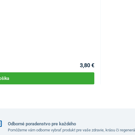
Mycosin forte s
KÓD:
P1337
Skladom
3,80 €
ošíka
Odborné poradenstvo pre každého
Pomôžeme vám odborne vybrať produkt pre vaše zdravie, krásu či regenerá