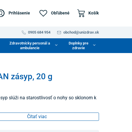
Prihlásenie
Obľúbené
Košík
0905 684 954
obchod@unizdrav.sk
Zdravotnícky personál a
Doplnky pre
ambulancie
zdravie
N zásyp, 20 g
yp slúži na starostlivosť o nohy so sklonom k
Čítať viac