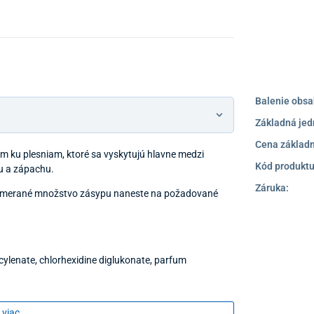
Balenie obsa
Základná jed
Cena základn
om ku plesniam, ktoré sa vyskytujú hlavne medzi
Kód produktu
iu a zápachu.
Záruka:
. Primerané množstvo zásypu naneste na požadované
ndecylenate, chlorhexidine diglukonate, parfum
 viac