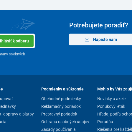
Potrebujete poradiť?
Napíšte nám
ihlásiť k odberu
hrany osobných
pe
Podmienky a súkromie
Mohlo by Vás zauj
kupovať
Obchodné podmienky
Novinky a akcie
jednávky
Reklamačný poriadok
Ponukový leták
i dopravy a platby
Prepravný poriadok
Hľadaj podľa ocho
cia
Ochrana osobných údajov
Poradňa
Zásady používania
Riešenia pre každé