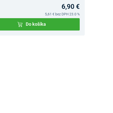
6,90 €
5,61 €
bez DPH 23.0 %
Do košíka
v predajniach
jný Showroom Bratislava
Ivanská cesta 4337/2,
Bratislava
0903 942 779, 02/222 009
31
bratislava@unizdrav.sk
Pondelok –
08:00 –
Piatok:
17:30
Sobota:
08:00 –