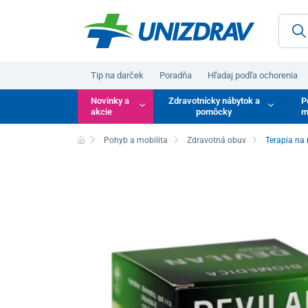
Tip na darček
Poradňa
Hľadaj podľa ochorenia
Novinky a
Zdravotnícky nábytok a
P
akcie
pomôcky
m
Pohyb a mobilita
Zdravotná obuv
Terapia na