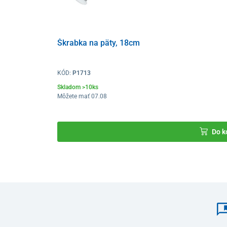
Škrabka na päty, 18cm
KÓD:
P1713
Skladom >10ks
Môžete mať 07.08
Do k