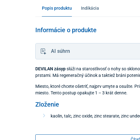
Popis produktu
Indikácia
Informácie o produkte
AI súhrn
DEVILAN zásyp
slúži na starostlivosť o nohy so sklon
prstami. Má regeneračný účinok a taktiež bráni poten
Miesto, ktoré chcete ošetriť, najprv umyte a osušte
miesto. Tento postup opakujte 1 – 3 krát denne.
Zloženie
kaolin, talc, zinc oxide, zinc stearate, zinc u
Balenie
Čítať