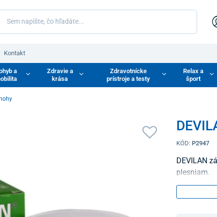
Kontakt
ohyb a
Zdravie a
Zdravotnícke
Relax a
obilita
krása
prístroje a testy
šport
 nohy
DEVILA
KÓD:
P2947
DEVILAN zás
plesniam.