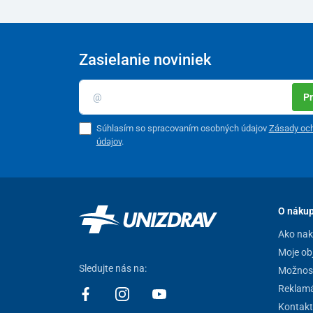
Zasielanie noviniek
Pr
Súhlasím so spracovaním osobných údajov
Zásady oc
údajov
.
O náku
Ako na
Moje ob
Sledujte nás na:
Možnost
Reklamá
Kontakt