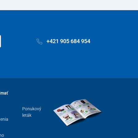
+421 905 684 954
ímať
Ponukový
leták
renia
ho