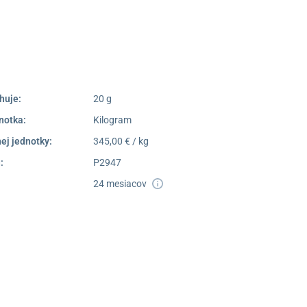
Pondelok –
08:00 –
Piatok:
16:30
Dostupnosť:
Skladom >1
huje:
20 g
notka:
Kilogram
ej jednotky:
345,00 € / kg
:
P2947
24 mesiacov