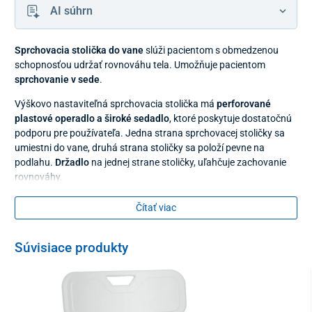
AI súhrn
Sprchovacia stolička do vane
slúži pacientom s obmedzenou
schopnosťou udržať rovnováhu tela. Umožňuje pacientom
sprchovanie v sede
.
Výškovo nastaviteľná sprchovacia stolička má
perforované
plastové operadlo a široké sedadlo
, ktoré poskytuje dostatočnú
podporu pre používateľa. Jedna strana sprchovacej stoličky sa
umiestni do vane, druhá strana stoličky sa položí pevne na
podlahu.
Držadlo
na jednej strane stoličky, uľahčuje zachovanie
rovnováhy.
Stolička do vane je
výškovo nastaviteľná
, takže uľahčuje sadanie
Čítať viac
a vstávanie. Hliníkový rám nehrdzavie.
Neprekračujte uvedenú maximálnu hmotnosť používateľa.
Súvisiace produkty
Čistite bežnými neabrazívnymi čistiacimi prostriedkami. Utrite
mäkkou handrou do sucha. Ak pomôcku používa viac ľudí napr. v
ústavoch, postupujte pri dezinfekcii podľa pokynov hygienika.