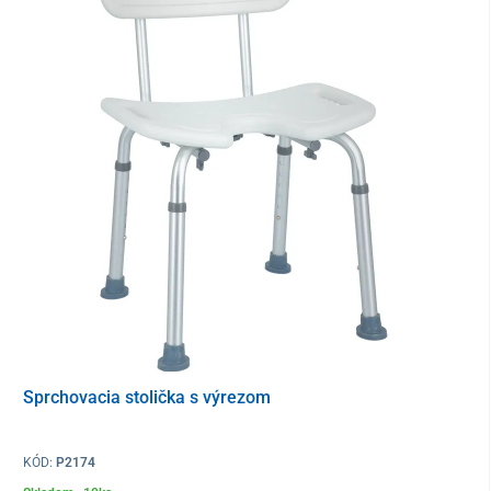
Technické parametre
Farba
maslová
Celkové rozmery stoličky (ŠxHxV)
81 x 61 x 81,5
– 91,5 cm
Nastaviteľná výška od zeme po
37,5 – 48 cm
konštrukciu pod sedadlom
Nastaviteľná výška od zeme po
45,5 – 56 cm
konštrukciu po vrch sedadla
Rozmery sedadla (ŠxH)
68 x 41 cm
Nosnosť
110 kg
Hmotnosť
4,4 kg
Sprchovacia stolička s výrezom
KÓD:
P2174