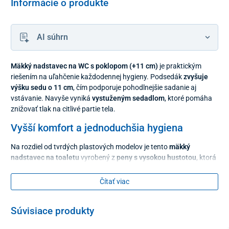
Informácie o produkte
AI súhrn
Mäkký nadstavec na WC s poklopom (+11 cm)
je praktickým
riešením na uľahčenie každodennej hygieny. Podsedák
zvyšuje
výšku sedu o 11 cm
, čím podporuje pohodlnejšie sadanie aj
vstávanie. Navyše vyniká
vystuženým sedadlom
, ktoré pomáha
znižovať tlak na citlivé partie tela.
Vyšší komfort a jednoduchšia hygiena
Na rozdiel od tvrdých plastových modelov je tento
mäkký
nadstavec na toaletu
vyrobený z
peny s vysokou hustotou
, ktorá
je kompletne zatavená vo
vodotesnom bezšvovom PVC poťahu
.
Skvele sa tak prispôsobí telu, optimálne rozkladá tlak a chráni
Čítať viac
pred otlakmi. Povrch
neprepúšťa žiadnu vlhkosť ani nečistoty
,
takže ho pri čistení stačí jednoducho utrieť mydlovou vodou alebo
Súvisiace produkty
šetrnou dezinfekciou bez obsahu chlóru.