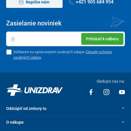
+421 905 684 954
Napíšte nám
Zvýšenie výšky sedu
+ 11 cm
Vonkajšie rozmery (VxŠxD)
16,5 x 39,7 x 42,6
cm
Zasielanie noviniek
Šírka otvoru
21 cm
Prihlásiť k odberu
Dĺžka otvoru
26 cm
Súhlasím so spracovaním osobných údajov
Zásady ochrany
Šírka zárezu pre osadenie na
5 cm
osobných údajov
.
WC
Nosnosť
185 kg
Sledujte nás na:
Hmotnosť
2,5 kg
Odstúpiť od zmluvy tu
O nákupe