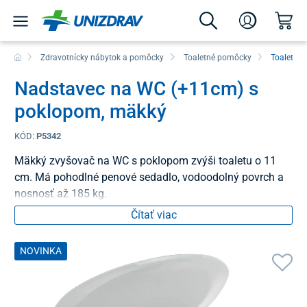
Zdravotnícky nábytok a pomôcky
Toaletné pomôcky
Toaletné 
Nadstavec na WC (+11cm) s
poklopom, mäkký
KÓD:
P5342
Mäkký zvyšovač na WC s poklopom zvýši toaletu o 11
cm. Má pohodlné penové sedadlo, vodoodolný povrch a
nosnosť až 185 kg.
Čítať viac
NOVINKA