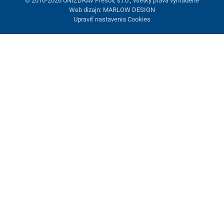
© 2010-2026 UNIZDRAV Prešov, s.r.o., všetky práva vyhradené
Web dizajn: MARLOW DESIGN
Upraviť nastavenia Cookies
Nastavenie cookies
Tieto stránky využívajú cookies. Niektoré sú nevyhnutné pre
správne fungovanie stránky, iné môžeme používať len s vaším
súhlasom. Máte možnosť odmietnuť voliteľné cookies.
Odmietnuť.
Nevyhnutne potrebné
Výkonnosť
Marketingové cookies
Prijať všetko
Spravovať nastavenia