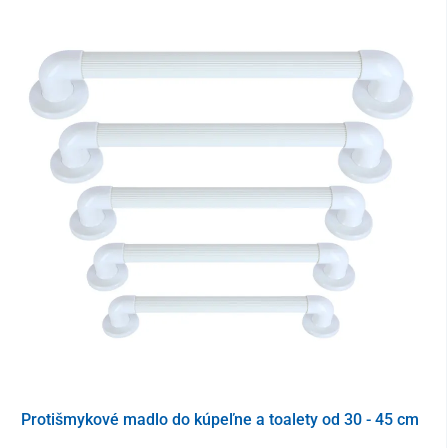
Praktický poklop a bezpečná montáž
Nadstavec na WC je vybavený
toaletným poklopom
, vďaka
ktorému pôsobí po uzatvorení diskrétnejšie. Jeho
univerzálny
tvar
umožňuje montáž na väčšinu štandardných záchodových
mís. Inštaláciu zvládnete v priebehu niekoľkých sekúnd a
bez
Protišmykové madlo do kúpeľne a toalety od 30 - 45 cm
potreby náradia
– zvyšovač WC stačí na misu pevne nasadiť.