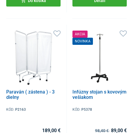
Do košíka
Detail
AKCIA
NOVINKA
Paraván ( zástena ) - 3
Infúzny stojan s kovovým
dielny
vešiakom
KÓD:
P2163
KÓD:
P5378
189,00 €
89,00 €
98,40 €