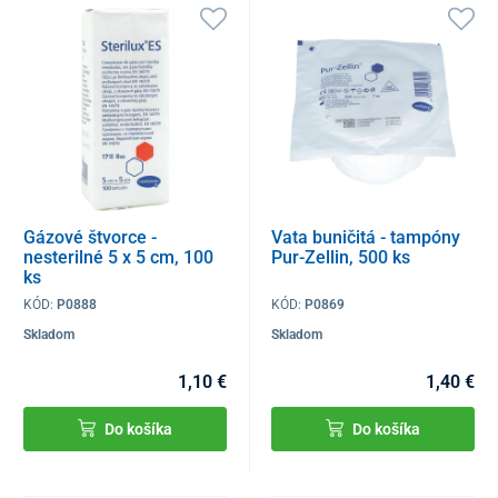
Gázové štvorce -
Vata buničitá - tampóny
nesterilné 5 x 5 cm, 100
Pur-Zellin, 500 ks
ks
KÓD:
P0888
KÓD:
P0869
Skladom
Skladom
1,10 €
1,40 €
Do košíka
Do košíka