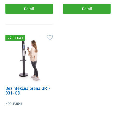
Detail
Detail
VÝPREDAJ
Dezinfekčná brána GRT-
031- QD
KÓD:
P3541