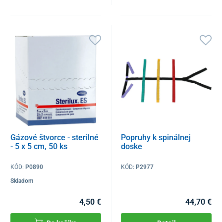
Gázové štvorce - sterilné
Popruhy k spinálnej
- 5 x 5 cm, 50 ks
doske
KÓD:
P0890
KÓD:
P2977
Skladom
4,50 €
44,70 €