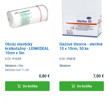
Obväz elastický
Gázové štvorce - sterilné
krátkoťažný - LENKIDEAL
10 x 10cm, 50 ks
10cm x 5m
KÓD:
P1039
KÓD:
P0878
Skladom >1ks
Skladom
Môžete mať 11.08
0,80 €
7,00 €
Do košíka
Do košíka