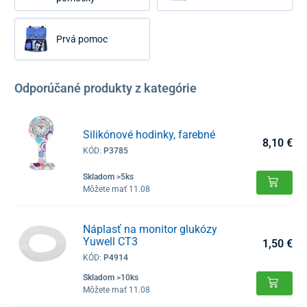
Prvá pomoc
Odporúčané produkty z kategórie
Silikónové hodinky, farebné
8,10 €
KÓD:
P3785
Skladom >5ks
Môžete mať 11.08
Náplasť na monitor glukózy
Yuwell CT3
1,50 €
KÓD:
P4914
Skladom >10ks
Môžete mať 11.08