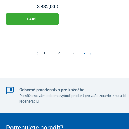
3 432,00 €
Detail
...
...
1
4
6
7
Odborné poradenstvo pre každého
Pomôžeme vám odborne vybrať produkt pre vaše zdravie, krásu či
regeneráciu.
Potrebujete poradiť?