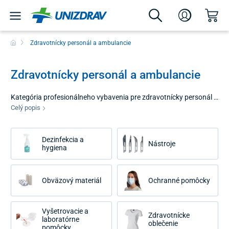
Zdravotnícky personál a ambulancie
Zdravotnícky personál a ambulancie
Kategória profesionálneho vybavenia pre zdravotnícky personál a
ambulancie predstavuje ucelené portfólio produktov určených pre
Celý popis
lekárov, zdravotné sestry a ostatných odborných pracovníkov v
zdravotníctve. Naším cieľom je poskytnúť nástroje, ktoré zvyšujú
Dezinfekcia a
efektivitu diagnostiky, zabezpečujú hygienický štandard
Nástroje
hygiena
pracoviska a zvyšujú komfort personálu pri každodennom výkone
povolania.
Obväzový materiál
Ochranné pomôcky
Vyšetrovacie a
Zdravotnícke
laboratórne
oblečenie
pomôcky