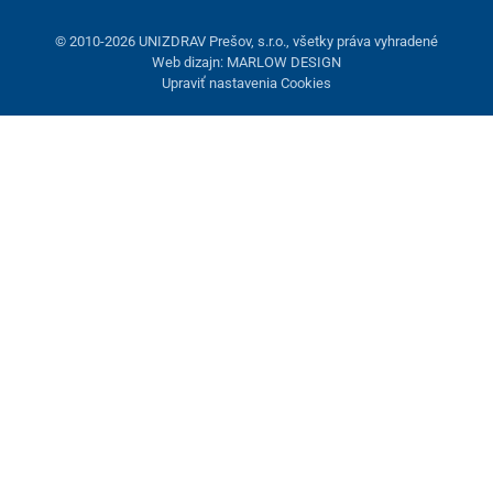
© 2010-2026 UNIZDRAV Prešov, s.r.o., všetky práva vyhradené
Web dizajn: MARLOW DESIGN
Upraviť nastavenia Cookies
Nastavenie cookies
Tieto stránky využívajú cookies. Niektoré sú nevyhnutné pre
správne fungovanie stránky, iné môžeme používať len s vaším
súhlasom. Máte možnosť odmietnuť voliteľné cookies.
Odmietnuť.
Nevyhnutne potrebné
Výkonnosť
Marketingové cookies
Prijať všetko
Spravovať nastavenia