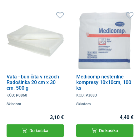
Vata - buničitá v rezoch
Medicomp nesterilné
Radošinka 20 cm x 30
kompresy 10x10cm, 100
cm, 500 g
ks
KÓD:
P0860
KÓD:
P3083
Skladom
Skladom
3,10 €
4,40 €
Do košíka
Do košíka