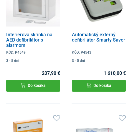
Interiérová skrinka na
Automatický externý
AED defibrilátor s
defibrilátor Smarty Saver
alarmom
KÓD:
P4549
KÓD:
P4543
3 - 5 dni
3 - 5 dni
207,90 €
1 610,00 €
Do košíka
Do košíka