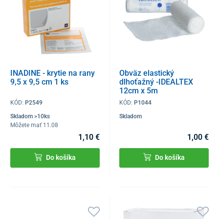
INADINE - krytie na rany
Obväz elastický
9,5 x 9,5 cm 1 ks
dlhoťažný -IDEALTEX
12cm x 5m
KÓD:
P2549
KÓD:
P1044
Skladom >10ks
Skladom
Môžete mať 11.08
1,10 €
1,00 €
Do košíka
Do košíka