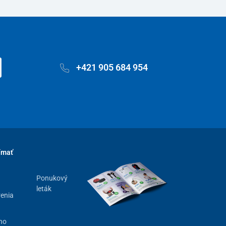
+421 905 684 954
ímať
Ponukový
leták
renia
ho