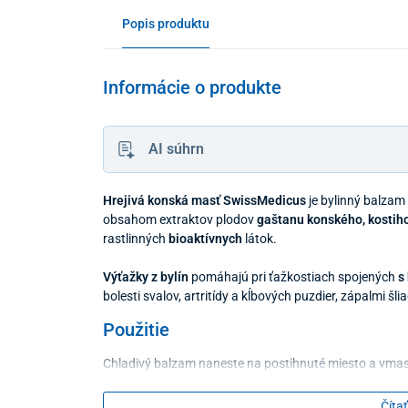
Popis produktu
Informácie o produkte
AI súhrn
Hrejivá konská masť SwissMedicus
je bylinný balzam
obsahom extraktov plodov
gaštanu konského, kostiho
rastlinných
bioaktívnych
látok.
Výťažky z bylín
pomáhajú pri ťažkostiach spojených
s
bolesti svalov, artritídy a kĺbových puzdier, zápalmi šli
Použitie
Chladivý balzam naneste na postihnuté miesto a vmasí
aplikácií na žily nemasírujte, iba zľahka natrite.
Čítať