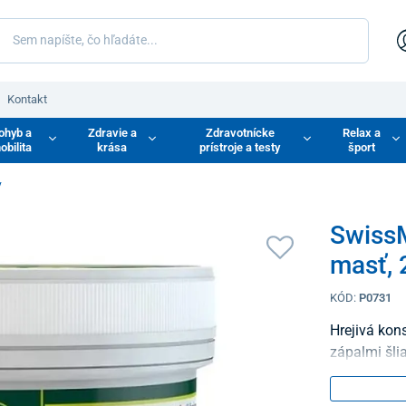
Kontakt
ohyb a
Zdravie a
Zdravotnícke
Relax a
obilita
krása
prístroje a testy
šport
y
SwissM
masť, 
KÓD:
P0731
Hrejivá kon
zápalmi šli