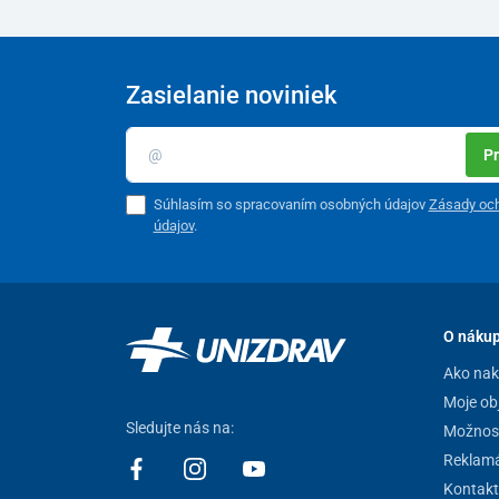
Zasielanie noviniek
Pr
Súhlasím so spracovaním osobných údajov
Zásady oc
údajov
.
O náku
Ako na
Moje ob
Sledujte nás na:
Možnost
Reklamá
Kontakt