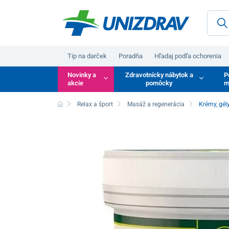
Tip na darček
Poradňa
Hľadaj podľa ochorenia
Novinky a
Zdravotnícky nábytok a
P
akcie
pomôcky
m
Relax a šport
Masáž a regenerácia
Krémy, gél