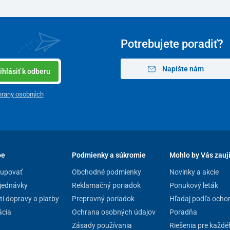
Potrebujete poradiť?
Napíšte nám
ihlásiť k odberu
hrany osobných
pe
Podmienky a súkromie
Mohlo by Vás zauj
kupovať
Obchodné podmienky
Novinky a akcie
jednávky
Reklamačný poriadok
Ponukový leták
i dopravy a platby
Prepravný poriadok
Hľadaj podľa ocho
cia
Ochrana osobných údajov
Poradňa
Zásady používania
Riešenia pre každé