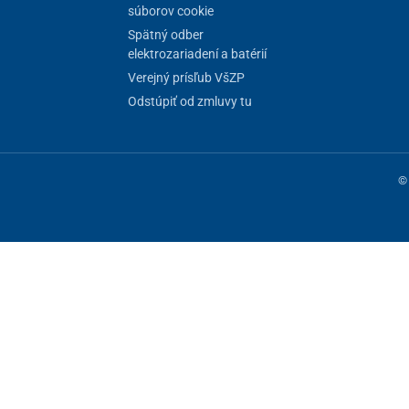
súborov cookie
Spätný odber
elektrozariadení a batérií
Verejný prísľub VšZP
Odstúpiť od zmluvy tu
© 
ne fungovanie stránky, iné môžeme používať len s vaším súhlasom. Máte 