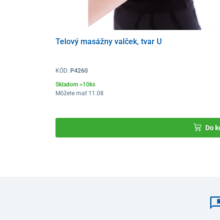
Telový masážny valček, tvar U
KÓD:
P4260
Skladom >10ks
Môžete mať 11.08
Do k