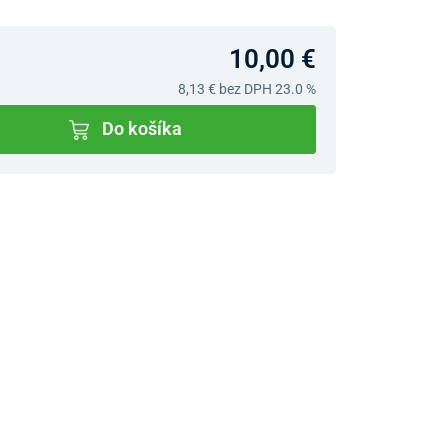
10,00 €
8,13 €
bez DPH 23.0 %
Do košíka
v predajniach
jný Showroom Bratislava
Ivanská cesta 4337/2,
Bratislava
0903 942 779, 02/222 009
31
bratislava@unizdrav.sk
Pondelok –
08:00 –
Piatok:
17:30