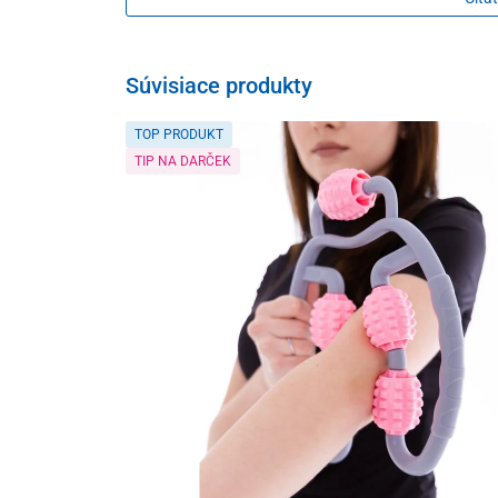
Pravidelné používanie zvyšuje účinnosť produktu. Je u
Balenie
Súvisiace produkty
250 ml
TOP PRODUKT
TIP NA DARČEK