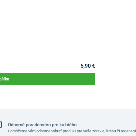
Naťahovač chr
KÓD:
P3480
Skladom >10ks
Môžete mať 11.08
5,90 €
ošíka
Odborné poradenstvo pre každého
Pomôžeme vám odborne vybrať produkt pre vaše zdravie, krásu či regenerá