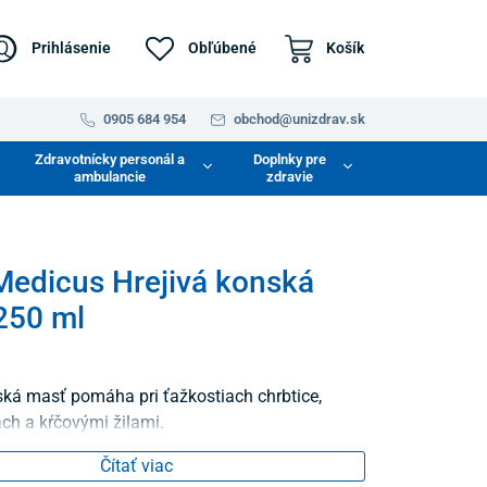
Prihlásenie
Obľúbené
Košík
0905 684 954
obchod@unizdrav.sk
Zdravotnícky personál a
Doplnky pre
ambulancie
zdravie
edicus Hrejivá konská
250 ml
ská masť pomáha pri ťažkostiach chrbtice,
ach a kŕčovými žilami.
Čítať viac