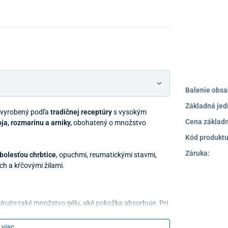
Balenie obsa
Základná jed
 vyrobený podľa
tradičnej receptúry
s vysokým
Cena základn
ja, rozmarínu a arniky,
obohatený o množstvo
Kód produktu
Záruka:
 bolesťou chrbtice
, opuchmi, reumatickými stavmi,
ach a kŕčovými žilami.
rujte také množstvo gélu, aké pokožka absorbuje. Pri
 viac