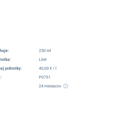
052/77 818 99
poprad@unizdrav.sk
Pondelok –
08:00 –
Piatok:
16:30
Dostupnosť:
Nedostupné
huje:
250 ml
notka:
Liter
ej jednotky:
40,00 € / l
:
P0731
24 mesiacov