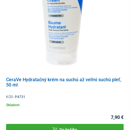
jasnejšie a mladistvejšie
.
CeraVe Hydratačný krém na suchú až veľmi suchú pleť,
50 ml
KÓD:
P4731
Skladom
7,90 €
Do košíka