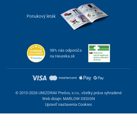
Jednoduché použitie doma aj na cestách
Ponukový leták
Multifunkčná žehlička na pleť je
malá a ľahká
. Má zabudovaný 4-
minútový
časovač, jednoducho sa ovláda
, skladuje aj prenáša.
Súčasťou jej balenia je praktický
podstavec
, ktorý poslúži nielen
na bezpečné odkladanie prístroja, ale zároveň tiež ako nabíjacia
stanica.
98% nás odporúča
na Heureka.sk
S
nabíjteľnou batériou s kapacitou 2000 mAh
si navyše užijete
ošetrenie pleti pohodlne a
bez obmedzenia káblami
.
Balenie
multifunkčná žehlička na pleť
© 2010-2026 UNIZDRAV Prešov, s.r.o., všetky práva vyhradené
podstavec s napájacím káblom s USB-A koncovkou
Web dizajn: MARLOW DESIGN
Upraviť nastavenia Cookies
Dôležité informácie
Používajte v súlade s návodom na použitie. Pred použitím
si pozorne prečítajte informácie o bezpečnom používaní
Nastavenie cookies
pomôcky.