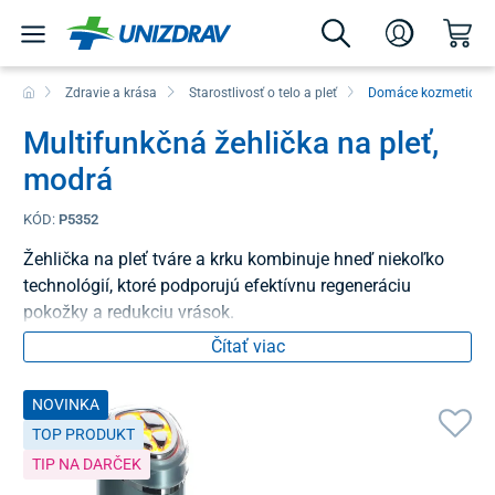
Zdravie a krása
Starostlivosť o telo a pleť
Domáce kozmetické 
Multifunkčná žehlička na pleť,
modrá
KÓD:
P5352
Žehlička na pleť tváre a krku kombinuje hneď niekoľko
technológií, ktoré podporujú efektívnu regeneráciu
pokožky a redukciu vrások.
Čítať viac
NOVINKA
TOP PRODUKT
TIP NA DARČEK