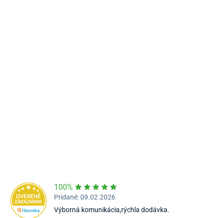
Námestie Sv. Egídia 2950, Poprad
052/77 818 99
poprad@unizdrav.sk
Pondelok – Piatok:
08:00 –
16:30
Dostupnosť:
Nedostupné
100%
Pridané: 09.02.2026
Výborná komunikácia,rýchla dodávka.