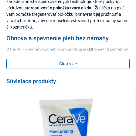
zariadení hneď viacero overených technológií, ktoré poskytujú
efektívnu
starostlivosť o pokožku tváre a krku
. Žehlička na pleť
vám pomôže zregenerovať pokožku, prinavrátiť jej pružnosť a
vitalitu bez toho, aby ste museli navštevovať profesionálny salón
či kozmetičku.
Obnova a spevnenie pleti bez námahy
V tomto šikovnom kozmetickom prístroji je skĺbených 6 systémov
pleťovej terapie –
ultrazvukové vibrácie, LED fototerapia
,
nízkofrekvenčný
EMS mikroprúd
(25 KHz),
RF
–
Čítať viac
vysokofrekvenčné elektrické vlny (2 MHz),
termoterapia
zahrievaním a chladením pokožky a
hĺbková detoxikácia s
Súvisiace produkty
podporou vstrebávania účinných látok
, ktorá je podobná
galvanickej funkcii
.
Jemné tepelné a vibračné stimuly podporujú tvorbu kolagénu a
zlepšujú vstrebávanie výživných látok
z vašej obľúbenej
kozmetiky. Pravidelným používaním dochádza k spevneniu kontúr
tváre a
redukcii jemných vrások
na kritických miestach, akými sú
čelo, okolie očí, pier, brady či krku. Pigmentové škvrny sa postupne
zjemňujú, póry sa viditeľne sťahujú a pleť pôsobí
zdravšie,