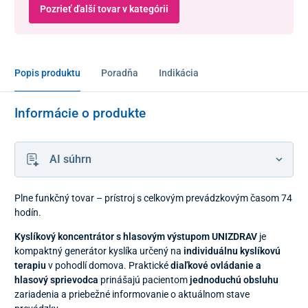
Pozrieť ďalší tovar v kategórii
Popis produktu
Poradňa
Indikácia
Informácie o produkte
AI súhrn
Plne funkčný tovar – prístroj s celkovým prevádzkovým časom 74
hodín.
Kyslíkový koncentrátor s hlasovým výstupom UNIZDRAV
je
kompaktný generátor kyslíka určený na
individuálnu kyslíkovú
terapiu
v pohodlí domova. Praktické
diaľkové ovládanie a
hlasový sprievodca
prinášajú pacientom
jednoduchú obsluhu
zariadenia a priebežné informovanie o aktuálnom stave