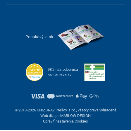
6 l/min.
35 %
7 l/min.
30 %
Na ovládanie kyslíkového koncentrátora je k dispozícii
prehľadný
Ponukový leták
panel s podsvieteným displejom
, kde je zobrazovaný
aktuálny
prietok, koncentrácia, uplynutý čas
a odpočet prevádzkových
hodín. Na ešte pohodlnejšiu obsluhu poslúži pribalený
diaľkový
ovládač
.
98% nás odporúča
na Heureka.sk
© 2010-2026 UNIZDRAV Prešov, s.r.o., všetky práva vyhradené
Web dizajn: MARLOW DESIGN
Upraviť nastavenia Cookies