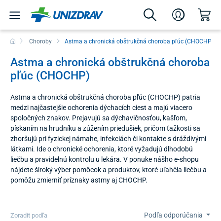
Choroby
Astma a chronická obštrukčná choroba pľúc (CHOCHP)
Astma a chronická obštrukčná choroba
pľúc (CHOCHP)
Astma a chronická obštrukčná choroba pľúc (CHOCHP) patria
medzi najčastejšie ochorenia dýchacích ciest a majú viacero
spoločných znakov. Prejavujú sa dýchavičnosťou, kašľom,
pískaním na hrudníku a zúžením priedušiek, pričom ťažkosti sa
zhoršujú pri fyzickej námahe, infekciách či kontakte s dráždivými
látkami. Ide o chronické ochorenia, ktoré vyžadujú dlhodobú
liečbu a pravidelnú kontrolu u lekára. V ponuke nášho e-shopu
nájdete široký výber pomôcok a produktov, ktoré uľahčia liečbu a
pomôžu zmierniť príznaky astmy aj CHOCHP.
Podľa odporúčania
Zoradit podľa