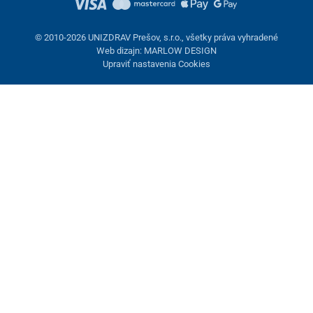
© 2010-2026 UNIZDRAV Prešov, s.r.o., všetky práva vyhradené
Web dizajn: MARLOW DESIGN
Upraviť nastavenia Cookies
Nastavenie cookies
Tieto stránky využívajú cookies. Niektoré sú nevyhnutné pre
správne fungovanie stránky, iné môžeme používať len s vaším
súhlasom. Máte možnosť odmietnuť voliteľné cookies.
Odmietnuť.
Nevyhnutne potrebné
Výkonnosť
Marketingové cookies