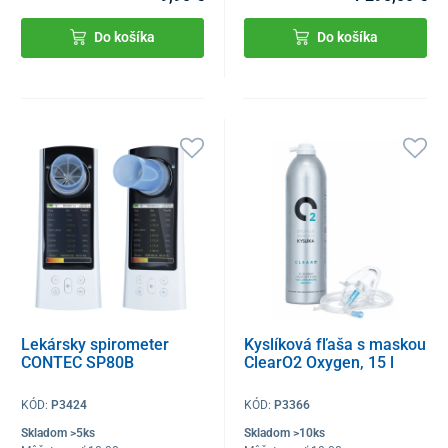
Do košíka
Do košíka
Lekársky spirometer
Kyslíková fľaša s maskou
CONTEC SP80B
ClearO2 Oxygen, 15 l
KÓD:
P3424
KÓD:
P3366
Skladom >5ks
Skladom >10ks