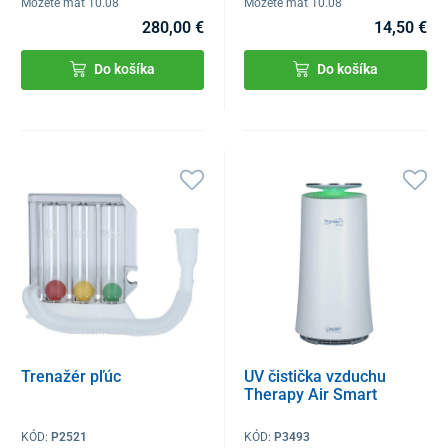
Môžete mať 10.08
Môžete mať 10.08
280,00 €
14,50 €
Do košíka
Do košíka
Trenažér pľúc
UV čistička vzduchu
Therapy Air Smart
KÓD:
P2521
KÓD:
P3493