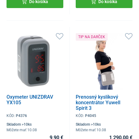
Do košíka
Do košíka
TIP NA DARČEK
Oxymeter UNIZDRAV
Prenosný kyslíkový
YX105
koncentrátor Yuwell
Spirit 3
KÓD:
P4376
KÓD:
P4045
Skladom >10ks
Skladom >10ks
Môžete mať 10.08
Môžete mať 10.08
9,90 €
1 290,00 €