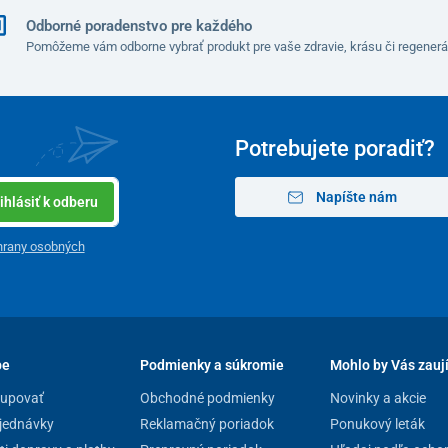
Odborné poradenstvo pre každého
Pomôžeme vám odborne vybrať produkt pre vaše zdravie, krásu či regenerá
Potrebujete poradiť?
Napíšte nám
ihlásiť k odberu
hrany osobných
pe
Podmienky a súkromie
Mohlo by Vás zauj
kupovať
Obchodné podmienky
Novinky a akcie
jednávky
Reklamačný poriadok
Ponukový leták