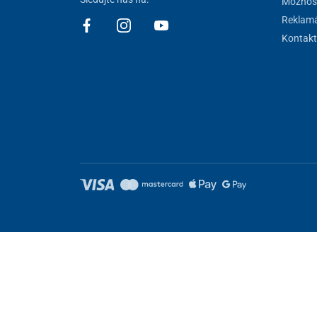
Možnost
Reklamá
Kontakt
Dôležité informácie
Používajte v súlade s návodom na použitie. Pre
bezpečnom používaní pomôcky.
Zákonná záruka na funkčnosť batérie je 24 me
vady materiálu. Záruka sa však nevzťahuje na z
starnutie, ktoré sú dôsledkom bežného používa
Technické parametre
Hmotnosť
34 kg
Nastavenie cookies
Tieto stránky využívajú cookies. Niektoré sú nevyhnutné pre správ
Nosnosť
100 kg