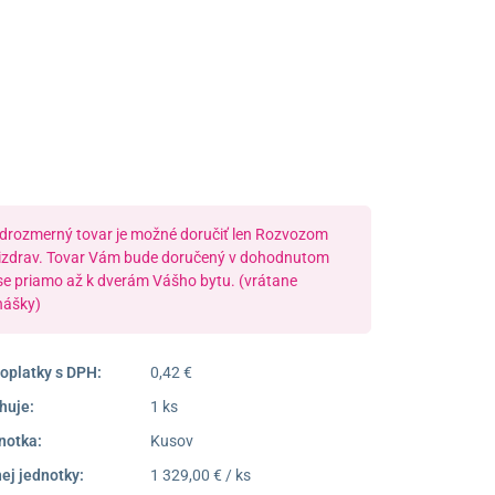
Poprad
052/77 818 99
poprad@unizdrav.sk
Pondelok –
08:00 –
Piatok:
16:30
Dostupnosť:
Nedostupné
drozmerný tovar je možné doručiť len Rozvozom
izdrav. Tovar Vám bude doručený v dohodnutom
se priamo až k dverám Vášho bytu. (vrátane
nášky)
oplatky s DPH:
0,42 €
huje:
1 ks
notka:
Kusov
ej jednotky:
1 329,00 € / ks