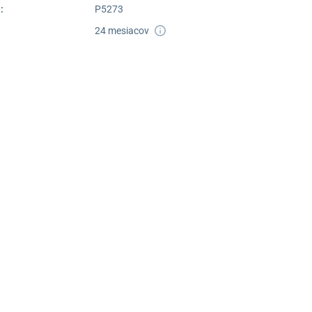
:
P5273
24 mesiacov