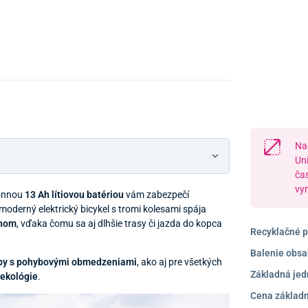
Na
Un
ča
vy
onnou
13 Ah lítiovou batériou
vám zabezpečí
moderný elektrický bicykel s tromi kolesami spája
onom
, vďaka čomu sa aj dlhšie trasy či jazda do kopca
Recyklačné p
Balenie obsa
oby s pohybovými obmedzeniami
, ako aj pre všetkých
Základná jed
 ekológie
.
Cena základn