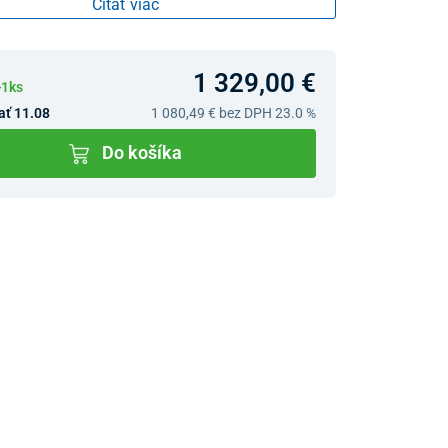
Čítať viac
1 329,00 €
>1ks
ať 11.08
1 080,49 €
bez DPH 23.0 %
Do košíka
v predajniach
jný Showroom Bratislava
Ivanská cesta 4337/2,
Bratislava
0903 942 779, 02/222 009
31
bratislava@unizdrav.sk
Pondelok –
08:00 –