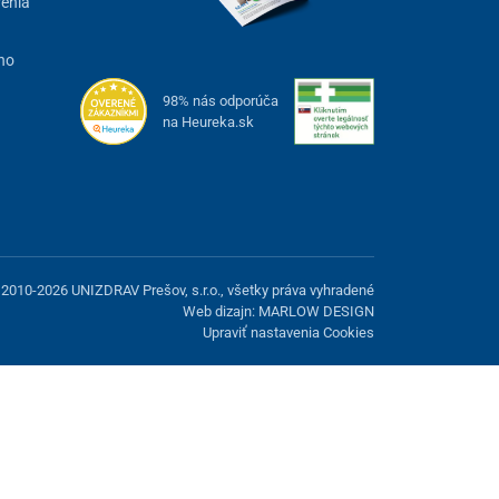
renia
ho
98% nás odporúča
na Heureka.sk
2010-2026 UNIZDRAV Prešov, s.r.o., všetky práva vyhradené
Web dizajn: MARLOW DESIGN
Upraviť nastavenia Cookies
možnosť odmietnuť voliteľné cookies.
Odmietnuť.