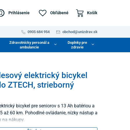
Prihlásenie
Obľúbené
Košík
0905 684 954
obchod@unizdrav.sk
Zdravotnícky personál a
Doplnky pre
ambulancie
zdravie
lesový elektrický bicykel
o ZTECH, strieborný
ektrický bicykel pre seniorov s 13 Ah batériou a
 až 60 km. Pohodlné ovládanie, nízky nástup a
k na nákupy.