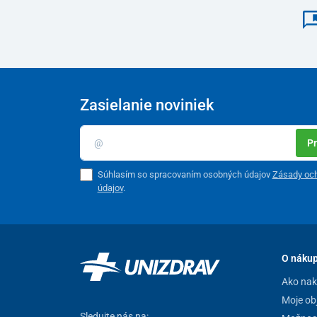
Zasielanie noviniek
Pr
Súhlasím so spracovaním osobných údajov
Zásady oc
údajov
.
O náku
Ako na
Moje ob
Sledujte nás na: