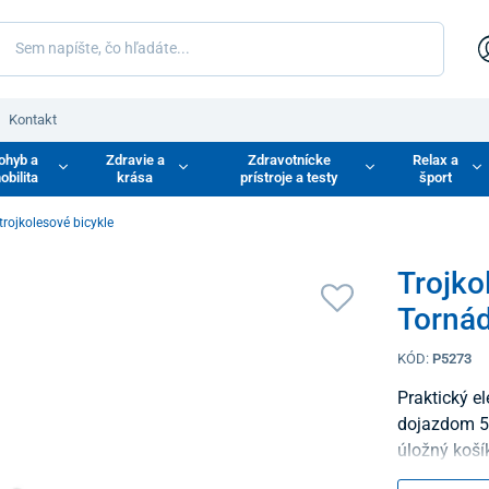
Kontakt
ohyb a
Zdravie a
Zdravotnícke
Relax a
obilita
krása
prístroje a testy
šport
 trojkolesové bicykle
Trojko
Tornád
KÓD:
P5273
Praktický el
dojazdom 55
úložný koší