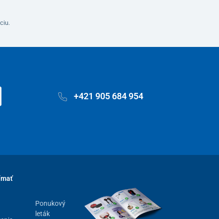
ciu.
+421 905 684 954
ímať
Ponukový
leták