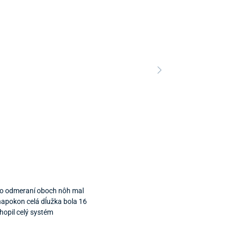
Predajňa a 
 po odmeraní oboch nôh mal
Predajňa a
napokon celá dĺužka bola 16
hopil celý systém