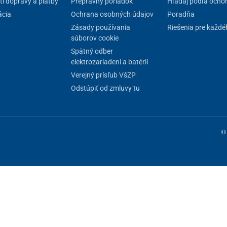
i dopravy a platby
Prepravný poriadok
Hľadaj podľa ocho
cia
Ochrana osobných údajov
Poradňa
Zásady používania
Riešenia pre každé
súborov cookie
Spätný odber
elektrozariadení a batérií
Verejný prísľub VšZP
Odstúpiť od zmluvy tu
d použitím si pozorne prečítajte informácie o
siacov a vzťahuje sa na všetky výrobné vady a skryté
© 
níženie kapacity batérie a jej prirodzené chemické
nia a počtu nabíjacích cyklov.
ne fungovanie stránky, iné môžeme používať len s vaším súhlasom. Máte 