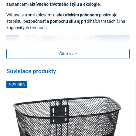
zástancami
aktívneho životného štýlu a ekológie
.
Výbava s tromi kolesami a
elektrickým pohonom
poskytuje
stabilitu,
bezpečnosť a pomocnú silu
aj pri dlhších trasách či na
kopcovitých terénoch.
Čítať viac
Súvisiace produkty
NOVINKA
O šetrenie síl cyklistov sa stará ekologický
výkonný elektromotor
doplnený
lítiovou
batériou s dojazdom až 40 km
. S prednou