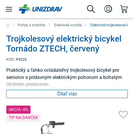
Pohyb a mobilita
Elektrické vozidlá
Elektrické trojkolesové bicy
Trojkolesový elektrický bicykel
Tornádo ZTECH, červený
KÓD:
P4225
Praktický a ľahko ovládateľný trojkolesový bicykel pre
seniorov s prídavným elektrickým pohonom a bohatým
úložným priestorom.
Čítať viac
AKCIA -4%
TIP NA DARČEK