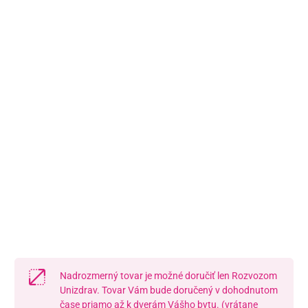
Námestie Sv. Egídia 2950, Poprad
052/77 818 99
poprad@unizdrav.sk
Pondelok – Piatok:
08:00 –
16:30
Dostupnosť:
Nedostupné
Nadrozmerný tovar je možné doručiť len Rozvozom
Unizdrav. Tovar Vám bude doručený v dohodnutom
čase priamo až k dverám Vášho bytu. (vrátane