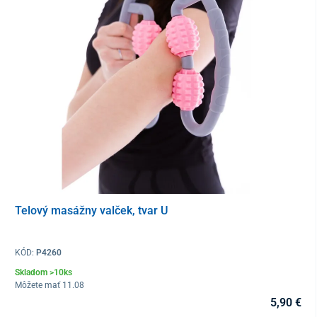
Telový masážny valček, tvar U
Loptička je vyrobená z mäkkého,
netoxického PVC
. Ide o
certifikovanú zdravotnícku pomôcku, ktorá je vhodná na cvičenie
KÓD:
P4260
pre deti aj dospelých
.
Skladom >10ks
Môžete mať 11.08
V prípade potreby je možné pomôcku očistiť jemným mydlovým
5,90 €
roztokom.