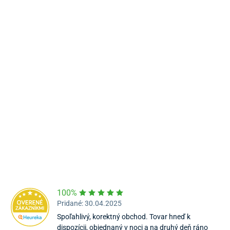
Námestie Sv. Egídia 2950, Poprad
052/77 818 99
poprad@unizdrav.sk
Pondelok – Piatok:
08:00 –
16:30
Dostupnosť:
Nedostupné
100%
Pridané: 30.04.2025
Spoľahlivý, korektný obchod. Tovar hneď k
dispozícii, objednaný v noci a na druhý deň ráno