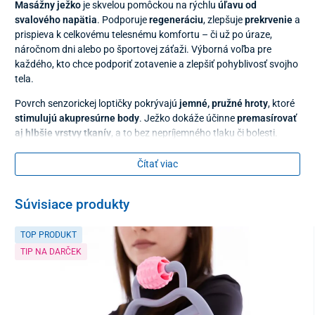
Masážny ježko
je skvelou pomôckou na rýchlu
úľavu od
svalového napätia
. Podporuje
regeneráciu
, zlepšuje
prekrvenie
a
prispieva k celkovému telesnému komfortu – či už po úraze,
náročnom dni alebo po športovej záťaži. Výborná voľba pre
každého, kto chce podporiť zotavenie a zlepšiť pohyblivosť svojho
tela.
Povrch senzorickej loptičky pokrývajú
jemné, pružné hroty
, ktoré
stimulujú akupresúrne body
. Ježko dokáže účinne
premasírovať
aj hlbšie vrstvy tkanív
, a to bez nepríjemného tlaku či bolesti.
Pomáha aktivovať menej prekrvené oblasti, posilňovať úchopovú
silu rúk a zlepšovať celkovú motoriku tela.
Čítať viac
Masážny ježko je
vhodný na domáce cvičenie aj odbornú
rehabilitáciu
. Využíva sa najmä:
Súvisiace produkty
v období rekonvalescencie
TOP PRODUKT
po vyhojení zlomenín a vykĺbenín
TIP NA DARČEK
pri svalovej slabosti, atrofii
pri ťažkostiach s periférnym krvným obehom