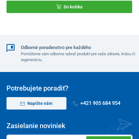
Rozmery masážneho ježka
Do košíka
priemer – 8 cm
Odborné poradenstvo pre každého
Pomôžeme vám odborne vybrať produkt pre vaše zdravie, krásu či
regeneráciu.
Potrebujete poradiť?
+421 905 684 954
Napíšte nám
Zasielanie noviniek