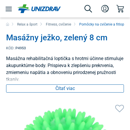
Relax a šport
Fitness, cvičenie
Pomôcky na cvičenie a fitlopty
Masážny ježko, zelený 8 cm
KÓD:
P4953
Masážna rehabilitačná loptička s hrotmi účinne stimuluje
akupunktúrne body. Prispieva k zlepšeniu prekrvenia,
zmierneniu napätia a obnoveniu prirodzenej pružnosti
tkanív.
Čítať viac