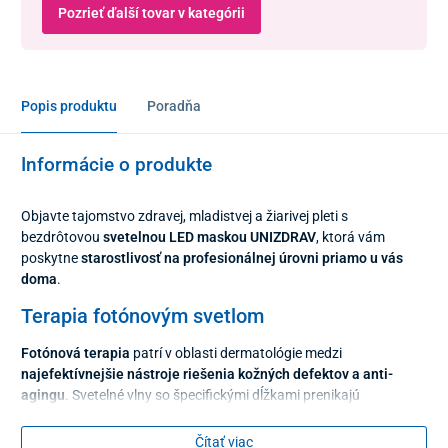
Pozrieť ďalší tovar v kategórii
Popis produktu
Poradňa
Informácie o produkte
Objavte tajomstvo zdravej, mladistvej a žiarivej pleti s
bezdrôtovou
svetelnou LED maskou UNIZDRAV
, ktorá vám
poskytne
starostlivosť na profesionálnej úrovni priamo u vás
doma
.
Terapia fotónovým svetlom
Fotónová terapia
patrí v oblasti dermatológie medzi
najefektívnejšie nástroje riešenia kožných defektov a anti-
agingu
. Svetelné vlny so špecifickými dĺžkami prenikajú
prostredníctvom farebných LED diód hlboko do pokožky, kde
aktivujú bunkové fotoreceptory. Na rozdiel od bežných
Čítať viac