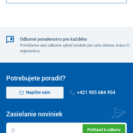
kozmetických produktov, ktoré pôsobia len na povrchu,
LED
svetlo stimuluje bunky v hlbších vrstvách
. Podporuje prirodzené
procesy regenerácie a tvorby kolagénu a
viditeľne zlepšuje stav
pleti
.
Pravidelným používaním svetelnej terapeutickej masky prispejete
k ozdraveniu pleti,
zmierneniu príznakov únavy, redukcii vrások,
Odborné poradenstvo pre každého
začervenania, pigmentácie, akné
a mnohých ďalších
Pomôžeme vám odborne vybrať produkt pre vaše zdravie, krásu či
nedokonalostí. To všetko bezpečnou bezbolestnou formou,
regeneráciu.
neinvazívne
a bez vedľajších účinkov.
Potrebujete poradiť?
+421 905 684 954
Napíšte nám
Zasielanie noviniek
Prihlásiť k odberu