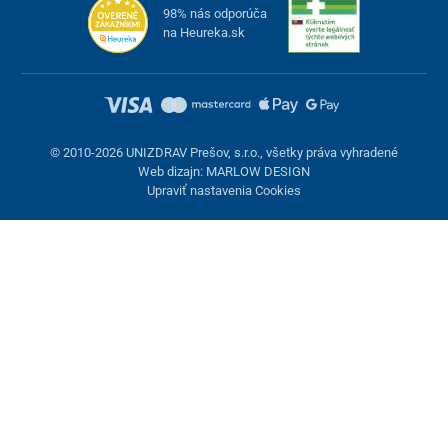
98% nás odporúča
na Heureka.sk
© 2010-2026 UNIZDRAV Prešov, s.r.o., všetky práva vyhradené
Web dizajn: MARLOW DESIGN
Upraviť nastavenia Cookies
Nastavenie cookies
Tieto stránky využívajú cookies. Niektoré sú nevyhnutné pre
správne fungovanie stránky, iné môžeme používať len s vaším
súhlasom. Máte možnosť odmietnuť voliteľné cookies.
Odmietnuť.
Nevyhnutne potrebné
Výkonnosť