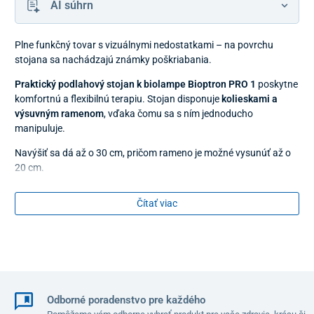
AI súhrn
Plne funkčný tovar s vizuálnymi nedostatkami – na povrchu
stojana sa nachádzajú známky poškriabania.
Praktický podlahový stojan k biolampe Bioptron PRO 1
poskytne
komfortnú a flexibilnú terapiu. Stojan disponuje
kolieskami a
výsuvným ramenom
, vďaka čomu sa s ním jednoducho
manipuluje.
Navýšiť sa dá až o 30 cm, pričom rameno je možné vysunúť až o
20 cm.
Využitie
Čítať viac
doplnkový sortiment k biolampe
BIOPTRON Pro 1
individuálne nastavenie podľa potrieb používateľa
vysoký komfort používania
Technické parametre
Odborné poradenstvo pre každého