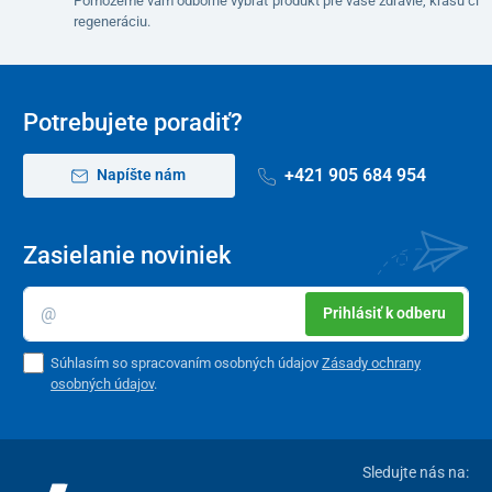
Pomôžeme vám odborne vybrať produkt pre vaše zdravie, krásu či
Váha brutto
6,45 kg
regeneráciu.
Váha netto
6,2 kg
Rozmer zloženého stojana (v x š)
95 x 18 cm
Potrebujete poradiť?
+421 905 684 954
Napíšte nám
Zasielanie noviniek
Prihlásiť k odberu
Súhlasím so spracovaním osobných údajov
Zásady ochrany
osobných údajov
.
Sledujte nás na: