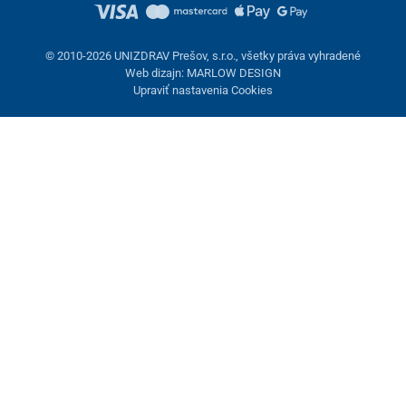
© 2010-2026 UNIZDRAV Prešov, s.r.o., všetky práva vyhradené
Web dizajn: MARLOW DESIGN
Upraviť nastavenia Cookies
Nastavenie cookies
Tieto stránky využívajú cookies. Niektoré sú nevyhnutné pre
správne fungovanie stránky, iné môžeme používať len s vaším
súhlasom. Máte možnosť odmietnuť voliteľné cookies.
Odmietnuť.
Nevyhnutne potrebné
Výkonnosť
Marketingové cookies