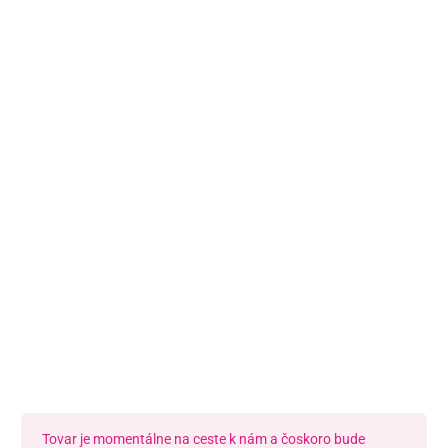
Predajňa a výdajné miesto Poprad
Námestie Sv. Egídia 2950, Poprad
052/77 818 99
poprad@unizdrav.sk
Pondelok – Piatok:
08:00 –
16:30
Dostupnosť:
Nedostupné
Tovar je momentálne na ceste k nám a čoskoro bude