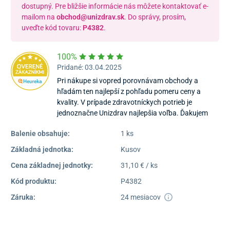
dostupný. Pre bližšie informácie nás môžete kontaktovať e-
mailom na
obchod@unizdrav.sk
. Do správy, prosím,
uveďte kód tovaru:
P4382
.
100%
Pridané: 03.04.2025
Pri nákupe si vopred porovnávam obchody a
hľadám ten najlepší z pohľadu pomeru ceny a
kvality. V prípade zdravotníckych potrieb je
jednoznačne Unizdrav najlepšia voľba. Ďakujem
Balenie obsahuje:
1 ks
Základná jednotka:
Kusov
Cena základnej jednotky:
31,10 € / ks
Kód produktu:
P4382
Záruka:
24 mesiacov