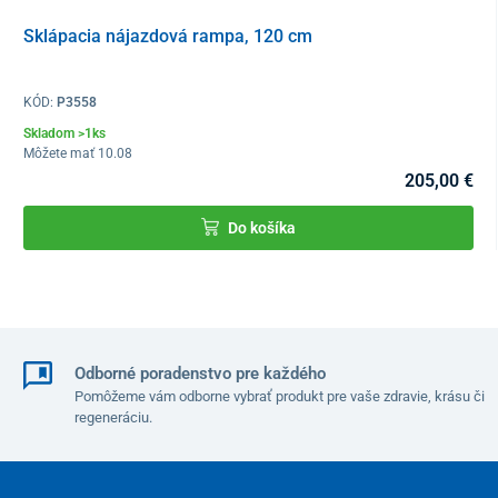
Sklápacia nájazdová rampa, 120 cm
KÓD:
P3558
Tvar a rozmery plachty sú prispôsobené na
prekrytie
Skladom >1ks
elektrického trojkolesového skútra
CHAMPION DUO
. Na ešte
Môžete mať 10.08
lepšie upevnenie sú k dispozícii
2 nastaviteľné popruhy
.
205,00 €
Do košíka
Odborné poradenstvo pre každého
Pomôžeme vám odborne vybrať produkt pre vaše zdravie, krásu či
regeneráciu.