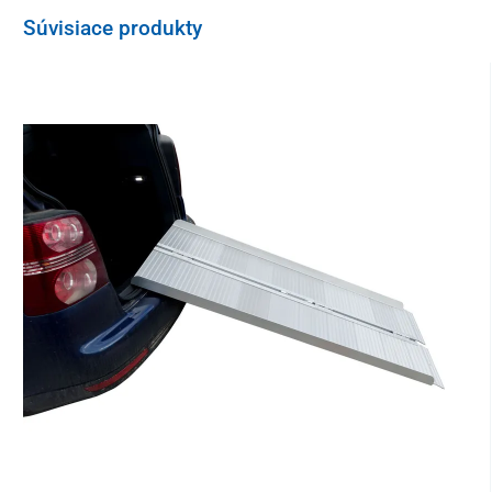
Súvisiace produkty
Skúter
je s ňou
chránený pred dažďom, UV žiarením, prachom,
nečistotami od stromov a vtákov
, prípadne
pred poškriabaním
.
Jeho bezpečnosť zvyšujú
reflexné prvky
, ktoré sú našité na
spätných zrkadlách a vzadu za sedadlom.
Táto krycia plachta je vyrobená
z pevného vodoodpudivého
materiálu
, ktorý je zároveň
ľahký
a takisto dobre
skladný
. Na
jednoduché uloženie a prenášanie je k dispozícii
taška
.