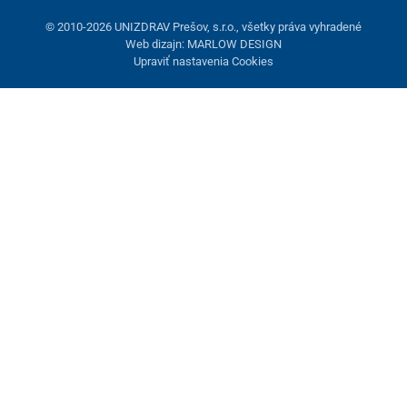
© 2010-2026 UNIZDRAV Prešov, s.r.o., všetky práva vyhradené
Web dizajn: MARLOW DESIGN
Upraviť nastavenia Cookies
Nastavenie cookies
Tieto stránky využívajú cookies. Niektoré sú nevyhnutné pre
správne fungovanie stránky, iné môžeme používať len s vaším
súhlasom. Máte možnosť odmietnuť voliteľné cookies.
Odmietnuť.
Nevyhnutne potrebné
Výkonnosť
Marketingové cookies
Prijať všetko
Spravovať nastavenia