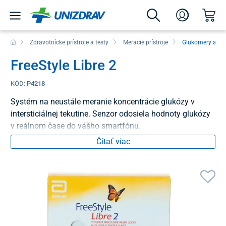
Zdravotnícke prístroje a testy
Meracie prístroje
Glukomery a mo
FreeStyle Libre 2
KÓD:
P4218
Systém na neustále meranie koncentrácie glukózy v
intersticiálnej tekutine. Senzor odosiela hodnoty glukózy
v reálnom čase do vášho smartfónu.
Čítať viac