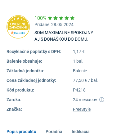
Dostupnosť:
Skladom >1
100%
Pridané: 28.05.2024
SOM MAXIMALNE SPOKOJNY
AJ S DONÁŠKOU DO DOMU.
Recyklačné poplatky s DPH:
1,17 €
Balenie obsahuje:
1 bal.
Základná jednotka:
Balenie
Cena základnej jednotky:
77,50 € / bal.
Kód produktu:
P4218
Záruka:
24 mesiacov
Značka:
FreeStyle
Popis produktu
Poradňa
Indikácia