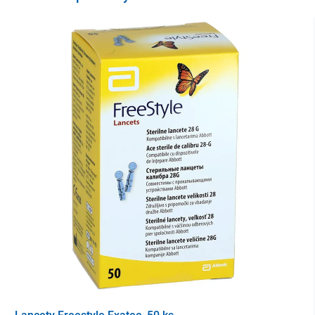
Doba použitia je
až 14 dní
. Merací senzor je
vodotesný
a je možné
ho používať možné používať aj pri
sprchovaní, kúpaní, plávaní
ale
bo športovaní
.
Hodno
ty glukózy
si
jednoducho sledujete
cez
pripojenie
Bluetooth
priamo do vášho smartfónu.
Senzor
nepretržite meria hladiny glukózy v intersticiálnej tekutine
počas celého obdobia nosenia
a každú minútu odošle aktuálne
hodnoty do aplikácie
FreeStyle LibreLink.
Podporuje funkciu
voliteľných
alarmov
v spojení
s mobilnou
aplikáciou FreeStyle LibreLink
, (alebo čítačkou FreeStyle Libre
2). Systém vás upozorní, pokiaľ vaša hladina glukózy bude veľmi