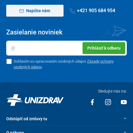
Balenie obsahuje :
+421 905 684 954
Napíšte nám
Balenie senzora
Aplikátor senzora
Produktový leták
Zasielanie noviniek
Prihlásiť k odberu
Súhlasím so spracovaním osobných údajov
Zásady ochrany
osobných údajov
.
Sledujte nás na:
Odstúpiť od zmluvy tu
O nákupe