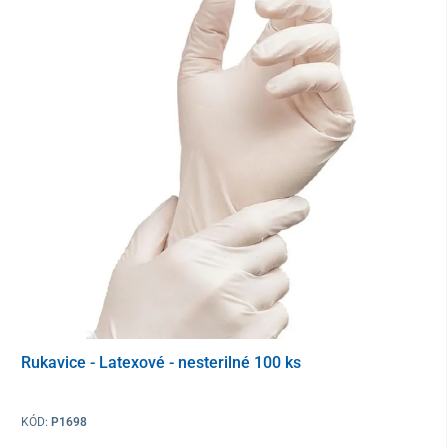
Výsledok je možné odčítať po 5 minútach
z farebných čiar na
testovacom prúžku. Použitie je podobné, ako napríklad pri
tehotenských testoch.
Presnosť testu bola vyhodnotená na >99,9 %.
Pred použitím si dôkladne prečítajte návod na použitie, aby ste
predišli neplatným výsledkom. Len na samotestovanie in vitro na
diagnostické použitie.
Balenie
5x testovacia kazeta s kvapkadlom
1x príbalový leták
Rukavice - Latexové - nesterilné 100 ks
KÓD:
P1698