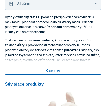
AI súhrn
Rýchly
ovulačný test LH
pomáha predpovedať čas ovulácie a
maximálnu plodnosť pomocou odberu
vzorky moču
. Priebeh
plodných dní si viete sledovať
v pohodlí domova
a využiť tak
ideálny čas na
otehotnenie
.
Test slúži
na potvrdenie ovulácie
, ktorú si viete vypočítať na
základe dĺžky a pravidelnosti menštruačného cyklu. Počas
plodných dní zvykne telo vysielať takisto
prirodzené signály
, ako
je mierne zvýšená telesná teplota, výtok, zvýšená sexuálna túžba,
citlivé prsia, mierna bolesť v podbrušku či nečakané návaly
energie, alebo naopak únavy.
Čítať viac
Testovacia kazeta
deteguje nárast ľudského luteinizačného
hormónu (LH) v moči
, ktorý pôsobí na vaječníky a pomáha
folikulom dozrieť. Okrem toho je zodpovedný aj za uvoľnenie
Súvisiace produkty
zrelého vajíčka z folikulu. Nárast LH v moči teda signalizuje, že
ovulácia nastane pravdepodobne v nasledujúcich 24 – 36
hodinách.