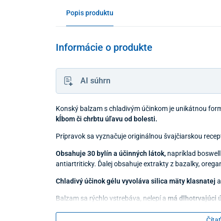
Popis produktu
Informácie o produkte
AI súhrn
Konský balzam s chladivým účinkom je unikátnou for
kĺbom či chrbtu úľavu od bolesti.
Prípravok sa vyznačuje originálnou švajčiarskou recep
Obsahuje 30 bylín a účinných látok,
napríklad boswelli
antiartriticky. Ďalej obsahuje extrakty z bazalky, oregan
Chladivý účinok gélu vyvoláva silica mäty klasnatej
a
Balzam sa rýchlo vstrebáva, nelepí a
má dlhotrvajúci 
Aplikuje sa maximálne 2-krát denne jemná vrstva na p
Čítať