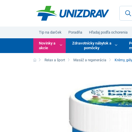
Tip na darček
Poradňa
Hľadaj podľa ochorenia
Novinky a
Zdravotnícky nábytok a
P
akcie
pomôcky
m
Relax a šport
Masáž a regenerácia
Krémy, gél