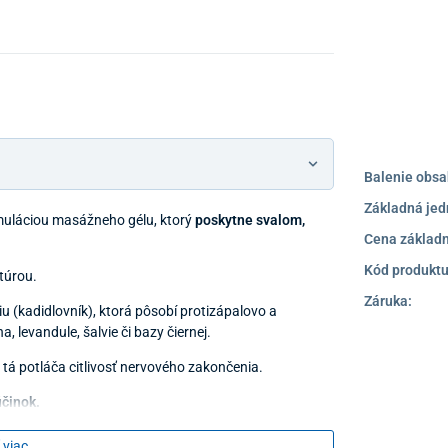
Balenie obsa
Základná jed
muláciou masážneho gélu, ktorý
poskytne svalom,
Cena základn
Kód produktu
túrou.
Záruka:
u (kadidlovník), ktorá pôsobí protizápalovo a
a, levandule, šalvie či bazy čiernej.
 tá potláča citlivosť nervového zakončenia.
účinok.
ostihnuté miesto.
 viac