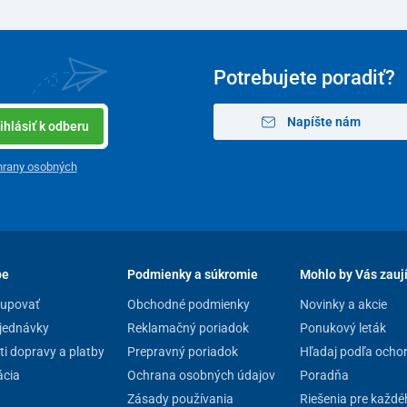
Potrebujete poradiť?
Napíšte nám
ihlásiť k odberu
hrany osobných
pe
Podmienky a súkromie
Mohlo by Vás zauj
kupovať
Obchodné podmienky
Novinky a akcie
jednávky
Reklamačný poriadok
Ponukový leták
i dopravy a platby
Prepravný poriadok
Hľadaj podľa ocho
cia
Ochrana osobných údajov
Poradňa
Zásady používania
Riešenia pre každé