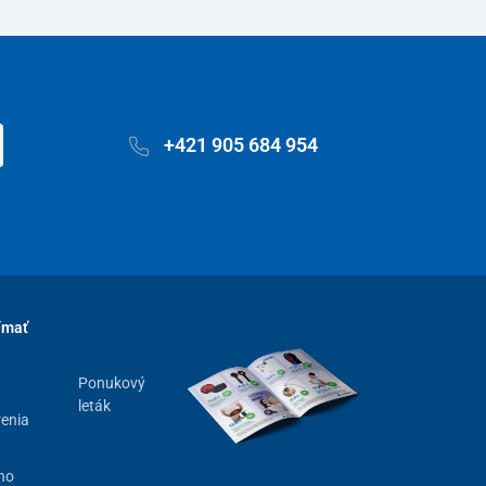
+421 905 684 954
ímať
Ponukový
leták
renia
ho