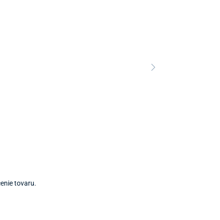
Predajňa a 
Predajňa a
enie tovaru.