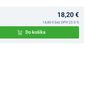
18,20 €
14,80 €
bez DPH 23.0 %
Do košíka
v predajniach
jný Showroom Bratislava
Ivanská cesta 4337/2,
Bratislava
0903 942 779, 02/222 009
31
bratislava@unizdrav.sk
Pondelok –
08:00 –
Piatok:
17:30