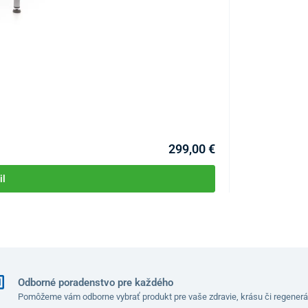
Automatický prí
KÓD:
P4603
Skladom >1ks
Môžete mať 07.08
299,00 €
il
Odborné poradenstvo pre každého
Pomôžeme vám odborne vybrať produkt pre vaše zdravie, krásu či regenerá