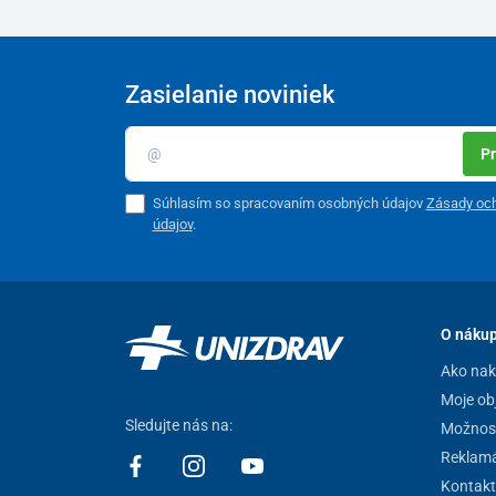
Zasielanie noviniek
Pr
Súhlasím so spracovaním osobných údajov
Zásady oc
údajov
.
O náku
Ako na
Moje ob
Sledujte nás na:
Možnost
Reklamá
Kontakt