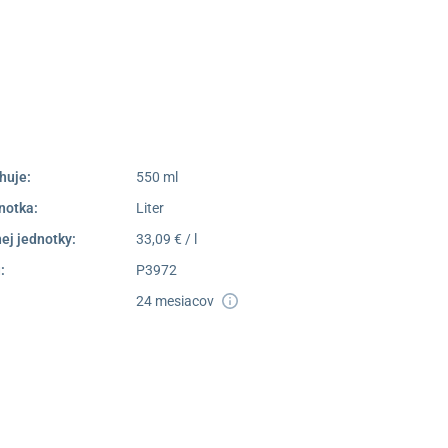
052/77 818 99
poprad@unizdrav.sk
Pondelok –
08:00 –
Piatok:
16:30
Dostupnosť:
Nedostupné
huje:
550 ml
notka:
Liter
ej jednotky:
33,09 € / l
:
P3972
24 mesiacov