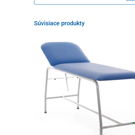
Sčervenanie kože je obvyklou reakciu kože na gél.
Nie je určený pre deti. Nesmie sa aplikovať do očí a sliz
Súvisiace produkty
Balenie
500 + 50 ml zadarmo