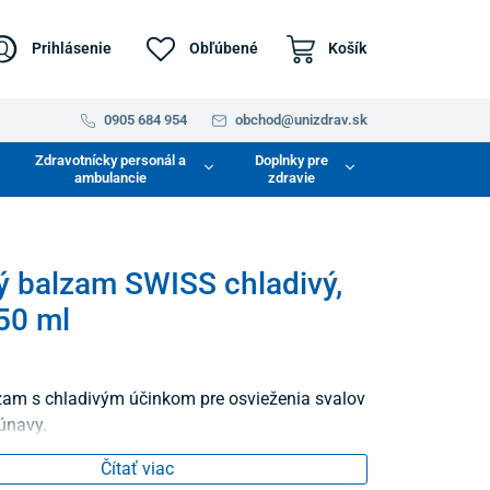
Prihlásenie
Obľúbené
Košík
0905 684 954
obchod@unizdrav.sk
Zdravotnícky personál a
Doplnky pre
ambulancie
zdravie
 balzam SWISS chladivý,
50 ml
am s chladivým účinkom pre osvieženia svalov
 únavy.
Čítať viac