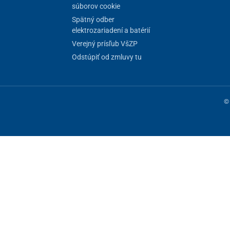
súborov cookie
Spätný odber
elektrozariadení a batérií
Verejný prísľub VšZP
Odstúpiť od zmluvy tu
© 
ne fungovanie stránky, iné môžeme používať len s vaším súhlasom. Máte 