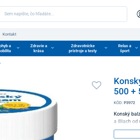
Kontakt
ohyb a
Zdravie a
Zdravotnícke
Relax a
obilita
krása
prístroje a testy
šport
y
Konský
500 + 
KÓD:
P3972
Konský balz
a šliach od