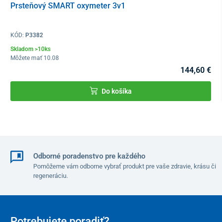
Prsteňový SMART oxymeter 3v1
Trigemínia KES
Komorová tachykardia
KÓD:
P3382
PES (predsieňová supraventrikulárna extrasystola)
PES trigemínia
Skladom >10ks
Môžete mať 10.08
Supraventrikulárna tachykardia
144,60 €
Blokáda ľavého Tawarového ramienka
Blokáda pravého Tawarowého ramienka
Do košíka
Flutter predsiení
Fibrilácia predsiení
Činnosť srdca pri fibrilácií predsiení a blokáde pravého
Tawarového ramienka
Celkový maximálný tep srdca
Odborné poradenstvo pre každého
Celkový minimálny tep srdca
Pomôžeme vám odborne vybrať produkt pre vaše zdravie, krásu či
Najdlhší RR interval
regeneráciu.
Asystólia
Súčasťou monitora je sprievodný externý
softvér
, ktorý prevádza
Potrebujete poradiť?