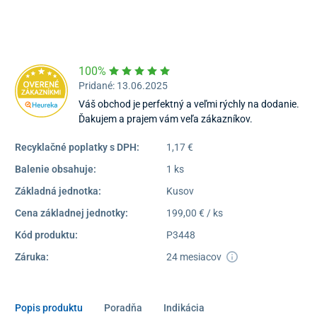
Pondelok – Piatok:
08:00 –
16:30
Dostupnosť:
Nedostupné
100%
Pridané: 13.06.2025
Váš obchod je perfektný a veľmi rýchly na dodanie.
Ďakujem a prajem vám veľa zákazníkov.
Recyklačné poplatky s DPH:
1,17 €
Balenie obsahuje:
1 ks
Základná jednotka:
Kusov
Cena základnej jednotky:
199,00 € / ks
Kód produktu:
P3448
Záruka:
24 mesiacov
Popis produktu
Poradňa
Indikácia