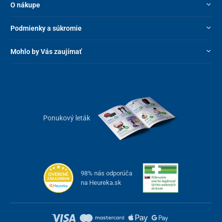
O nákupe
osôb s kardiovaskulárnymi ochoreniami či v rámci preventívnej
kontroly činnosti srdca.
Podmienky a súkromie
EKG holter je možné upevniť buď pomocou elektród alebo
nastaviteľným elastickým popruhom na hrudník. Zariadenie je
Mohlo by Vás zaujímať
potrebné pravidelne čistiť navlhčenou mäkkou handričkou.
Textilný popruh je možné prať.
Ponukový leták
98% nás odporúča
na Heureka.sk
Upozornenie
: Získané výsledky sú len referenčné a nenahrádzajú
diagnostiku špecialistom.