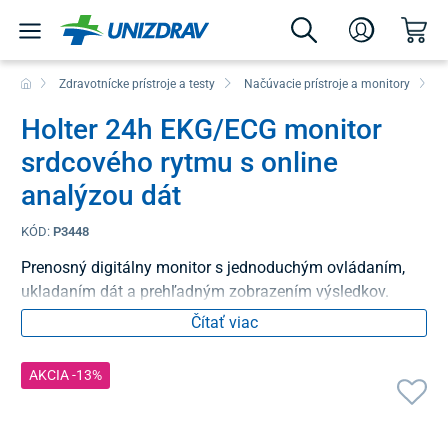
Zdravotnícke prístroje a testy
Načúvacie prístroje a monitory
O
Holter 24h EKG/ECG monitor
srdcového rytmu s online
analýzou dát
KÓD:
P3448
Prenosný digitálny monitor s jednoduchým ovládaním,
ukladaním dát a prehľadným zobrazením výsledkov.
Čítať viac
AKCIA -13%