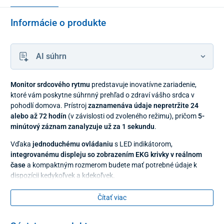
Informácie o produkte
AI súhrn
Monitor srdcového rytmu
predstavuje inovatívne zariadenie,
ktoré vám poskytne súhrnný prehľad o zdraví vášho srdca v
pohodlí domova. Prístroj
zaznamenáva údaje nepretržite
24
alebo až 72 hodín
(v závislosti od zvoleného režimu), pričom
5-
minútový záznam zanalyzuje už za 1 sekundu
.
Vďaka
jednoduchému ovládaniu
s LED indikátorom,
integrovanému displeju so zobrazením EKG krivky v reálnom
čase
a kompaktným rozmerom budete mať potrebné údaje k
dispozícii kedykoľvek a kdekoľvek.
Holter v modelovom rade
ER1LW
je vybavený obrazovkou priamo
Čítať viac
na zariadení, ktorá umožňuje okamžité
sledovanie aktuálnej
elektrickej aktivity srdca
. Súčasťou je tiež
tlačidlo na manuálne