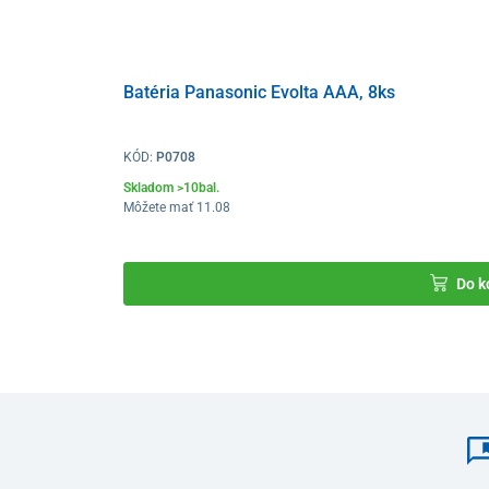
váha
BMI (index telesnej hmotnosti)
telesný tuk v %
Batéria Panasonic Evolta AAA, 8ks
telesná váha bez tuku
podkožný tuk
KÓD:
P0708
viscerálny tuk
Skladom >10bal.
obsah vody v tele v %
Môžete mať 11.08
kostrové svaly v %
celková svalová hmota v kg
kostná hmota v kg
Do k
pomer bielkovín (proteínov) v tele v %
BMR – bazálny metabolizmus
vypočítaný vek tela
Technické prednosti
Váha disponuje
4 vysoko citlivými bio-elektronickým
rýchle meranie všetkých parametrov
– meranie musí 