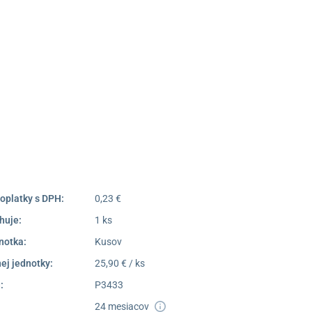
 výdajné miesto Poprad
Námestie Sv. Egídia 2950,
Poprad
052/77 818 99
poprad@unizdrav.sk
Pondelok –
08:00 –
Piatok:
16:30
Dostupnosť:
Skladom >1
oplatky s DPH:
0,23 €
huje:
1 ks
notka:
Kusov
ej jednotky:
25,90 € / ks
:
P3433
24 mesiacov