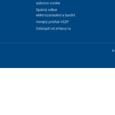
súborov cookie
Spätný odber
elektrozariadení a batérií
Verejný prísľub VšZP
Odstúpiť od zmluvy tu
© 
ne fungovanie stránky, iné môžeme používať len s vaším súhlasom. Máte 