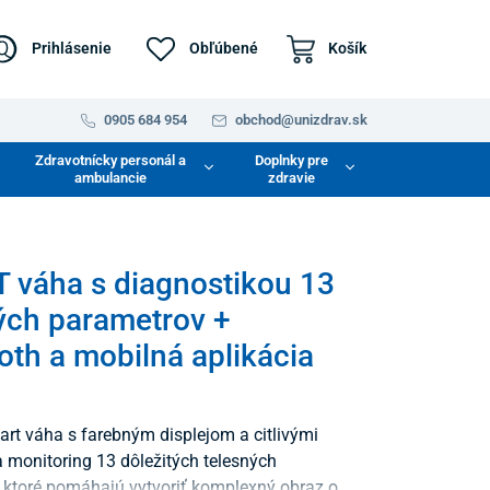
Prihlásenie
Obľúbené
Košík
0905 684 954
obchod@unizdrav.sk
Zdravotnícky personál a
Doplnky pre
ambulancie
zdravie
váha s diagnostikou 13
ých parametrov +
oth a mobilná aplikácia
art váha s farebným displejom a citlivými
 monitoring 13 dôležitých telesných
 ktoré pomáhajú vytvoriť komplexný obraz o