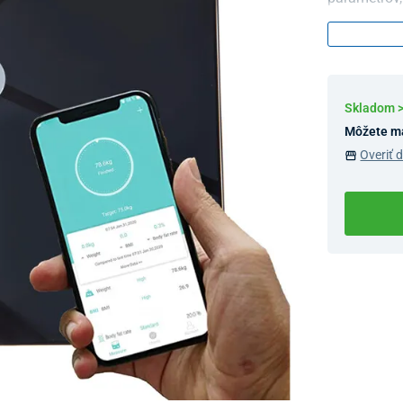
skladbe a k
trendové kri
Skladom 
Môžete m
Overiť 
Dostupnosť 
Nový Preda