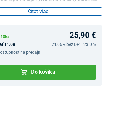
ondícii vášho tela a sledovať vaše pokroky a
Čítať viac
vky.
25,90 €
>10ks
ať 11.08
21,06 €
bez DPH 23.0 %
dostupnosť na predajni
Do košíka
v predajniach
jný Showroom Bratislava
Ivanská cesta 4337/2,
Bratislava
0903 942 779, 02/222 009