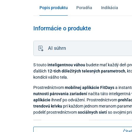
Popis produktu
Poradňa
Indikácia
Informácie o produkte
AI súhrn
S touto
inteligentnou váhou
budete mať každý deň pre
ďalších
12-tich dôležitých telesných parametroch
, k
kondícii vášho tela.
Prostredníctvom
mobilnej aplikácie FitDays
a instant
nutnosti párovania zariadení
načíta táto inteligentná
aplikácie
ihneď po odvážení. Prostredníctvom
prehľa
trendovú krivku
pri každom jednom meranom parametr
podeliť prostredníctvom
sociálnych sietí
so svojimi pri
Čítať