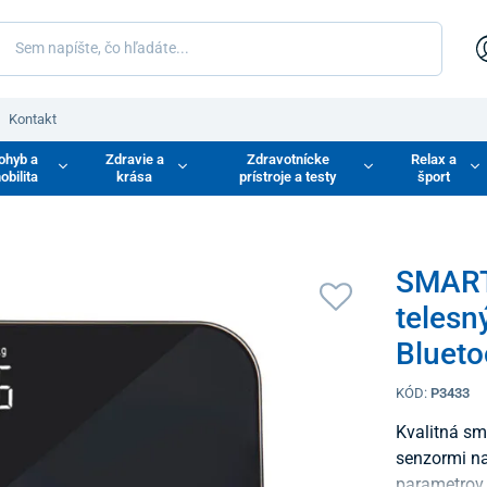
Kontakt
ohyb a
Zdravie a
Zdravotnícke
Relax a
obilita
krása
prístroje a testy
šport
SMART 
telesn
Blueto
KÓD:
P3433
Kvalitná sm
senzormi na
parametrov,