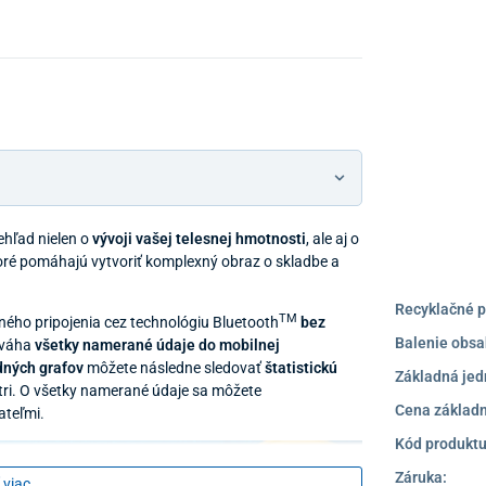
Predajňa a
hľad nielen o
vývoji vašej telesnej hmotnosti
, ale aj o
toré pomáhajú vytvoriť komplexný obraz o skladbe a
Recyklačné p
TM
ného pripojenia cez technológiu Bluetooth
bez
Balenie obsa
 váha
všetky namerané údaje do mobilnej
dných grafov
môžete následne sledovať
štatistickú
Základná jed
i. O všetky namerané údaje sa môžete
Cena základn
ateľmi.
Kód produktu
Záruka:
 viac