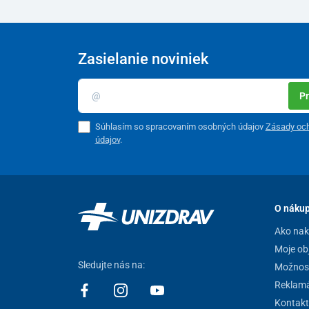
chodidlami a na boso.
Povrchová úprava tvrdeného skla ITO technológiou z
zároveň pôsobí luxusne.
Zasielanie noviniek
Kvalitný farebný
LED displej
je veľmi dobre čitateľný z
ostrom slnku a poskytuje bezkonkurenčnú ostrosť. V a
Pr
iOS
, je možné nastaviť až
24 rôznych používateľských
pre
celú rodinu,
ale najmä vo
fitness centrách
či pre
os
Súhlasím so spracovaním osobných údajov
Zásady oc
Aplikácia
FitDays
je dostupná v
slovenskom
,
českom,
údajov
.
Technické parametre
Rozmery
O náku
Váha
Ako na
Napájanie
Moje ob
Sledujte nás na:
Možnost
Max. odchýlka
Reklamá
Hmotnostný rozsah váženia
Kontakt