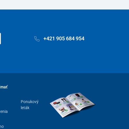
+421 905 684 954
ímať
Ponukový
leták
renia
ho