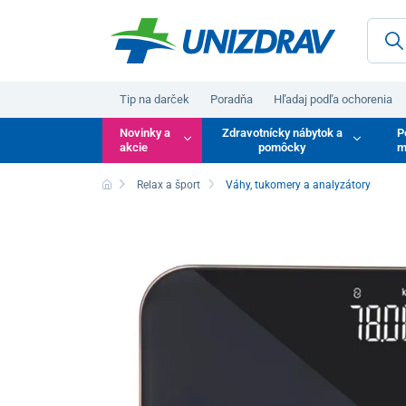
Tip na darček
Poradňa
Hľadaj podľa ochorenia
Novinky a
Zdravotnícky nábytok a
P
akcie
pomôcky
m
Relax a šport
Váhy, tukomery a analyzátory