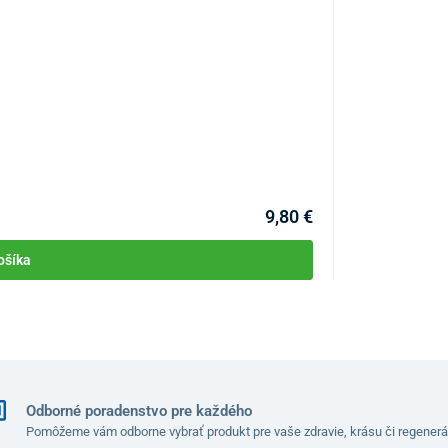
Beauty kolagén
KÓD:
P3510
Na sklade
9,80 €
ošíka
Odborné poradenstvo pre každého
i odporovými senzormi
, ktoré zabezpečujú
presné a
Pomôžeme vám odborne vybrať produkt pre vaše zdravie, krásu či regenerá
prebiehať na rovnom a tvrdom povrchu so suchými