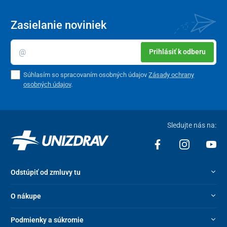
Zasielanie noviniek
Súčasťou germicídneho žiariča UNIZDRAV je aj praktický
mobilný stojan
, ktorý je špeciálne navrhnutý na stabilné
uchytenie prístroja a súčasne na jeho
bezpečné a pohodlné
Prihlásiť k odberu
premiestňovanie
.
Súhlasím so spracovaním osobných údajov
Zásady ochrany
osobných údajov
.
Sledujte nás na:
Odstúpiť od zmluvy tu
O nákupe
Podmienky a súkromie