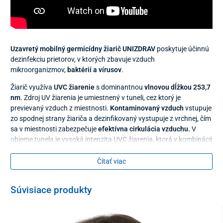
Uzavretý mobilný germicídny žiarič UNIZDRAV
poskytuje účinnú
dezinfekciu prietorov, v ktorých zbavuje vzduch
mikroorganizmov,
baktérií a vírusov
.
Žiarič využíva
UVC žiarenie
s dominantnou
vlnovou dĺžkou 253,7
nm
. Zdroj UV žiarenia je umiestnený v tuneli, cez ktorý je
previevaný vzduch z miestnosti.
Kontaminovaný vzduch
vstupuje
zo spodnej strany žiariča a dezinfikovaný vystupuje z vrchnej, čím
sa v miestnosti zabezpečuje
efektívna cirkulácia vzduchu.
V
objeme tunela je vysoká intenzita UVC žiarenia, ktorá v kombinácii
s prietokom vytvára potrebnú dávku žiarenia na likvidáciu
individuálnych typov vírusov a baktérií.
Čítať viac
Žiarič je navrhnutý
na dezinfekciu počas prítomnosti osôb
– UVC
žiarenie zostáva v obale samotného žiariča vďaka optickým
Súvisiace produkty
clonám s vysokou priedušnosťou, preto sa nedostáva mimo
a
neohrozuje prítomných
.