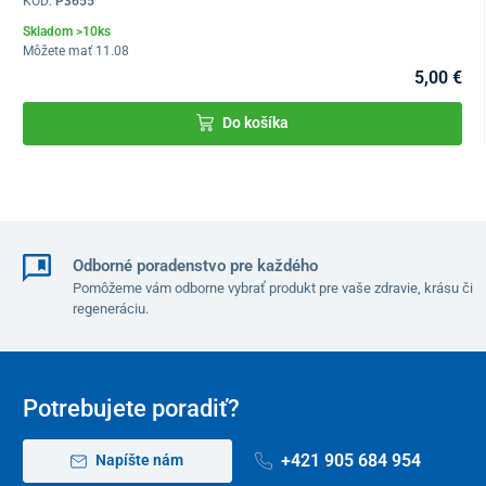
KÓD:
P3655
Skladom >10ks
Môžete mať 11.08
5,00 €
Do košíka
Žiarič je navrhnutý
na dezinfekciu počas prítomnosti osôb
– UVC
žiarenie zostáva v obale samotného žiariča vďaka optickým
clonám s vysokou priedušnosťou, preto sa nedostáva mimo a
neohrozuje prítomných.
Na dosiahnutie najlepšieho účinku
germicídneho žiariča
nechajte prístroj spustený nepretržite 24
hodín 7 dní v týždni.
Odborné poradenstvo pre každého
Prehľadný displej
umožňuje používateľovi nastaviť si vlastný čas
Pomôžeme vám odborne vybrať produkt pre vaše zdravie, krásu či
prevádzky zariadenia, automatický štart, intenzitu ventilátora,
regeneráciu.
ako aj dátum a jas obrazovky.
Infražiarič
je navyše
vybavený
farebným podsvietením, ktoré indikuje stav prevádzky
– zelená
farba pri zapínaní, modrá počas prevádzky, červená pri výskyte
technického problému.
Potrebujete poradiť?
+421 905 684 954
Napíšte nám