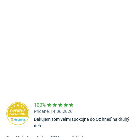
Námestie Sv. Egídia 2950, Poprad
052/77 818 99
poprad@unizdrav.sk
Pondelok – Piatok:
08:00 –
16:30
Dostupnosť:
Nedostupné
100%
Pridané: 14.06.2026
Ďakujem som veľmi spokojná do Oz hneď na druhý
deň