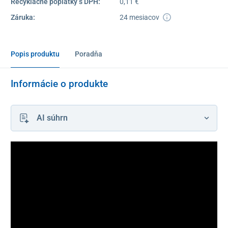
Recyklačné poplatky s DPH:
0,11 €
Záruka:
24 mesiacov
Popis produktu
Poradňa
Informácie o produkte
AI súhrn