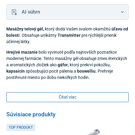
AI súhrn
Masážny telový gél,
ktorý dodá Vašim svalom okamžitú
úľavu od
bolesti
. Obsahuje unikátny
Transmitter
pre rýchlejší prienik
účinnej látky.
Hrejivé mazanie
bolo vyvinuté podľa najnovších poznatkov
modernej farmácie. Tento masážny gél obsahuje zmes éterických
a aromatických zložiek ako
gáfor
, ktorý prekrví pokožku,
kapsaicín
spôsobujúci pocit pálenia a
boswelliu.
Prehreje
postihnuté miesto po dobu niekoľkých hodín.
Použitie
Čítať viac
tenkú vrstvu gélu je potrebné jemne vmasírovať na
postihnuté miesto
Súvisiace produkty
len na vonkajšie použitie
TOP PRODUKT