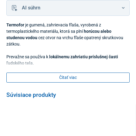
AI súhrn
Termofor
je gumená, zahrievacia fľaša, vyrobená z
termoplastického materiálu, ktorá sa plní
horúcou alebo
studenou vodou
cez otvor na vrchu fľaše opatrený skrutkovou
zátkou.
Prevažne sa používa k
lokálnemu zahriatiu príslušnej časti
ľudského tela.
Čítať viac
Súvisiace produkty