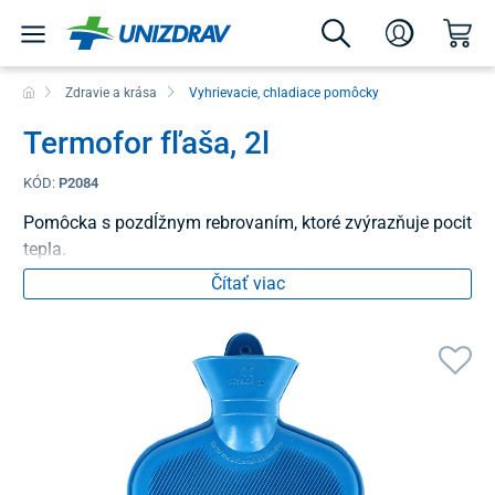
Zdravie a krása
Vyhrievacie, chladiace pomôcky
Termofor fľaša, 2l
KÓD:
P2084
Pomôcka s pozdĺžnym rebrovaním, ktoré zvýrazňuje pocit
tepla.
Čítať viac