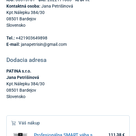
Kontaktná osoba:
Jana Petrišinová
Kpt.Nálepku 384/30
08501 Bardejov
Slovensko
Tel.:
+421903649898
E-mail:
janapetrisin@gmail.com
Dodacia adresa
PATINA s.r.o.
Jana Petrišinová
Kpt.Nálepku 384/30
08501 Bardejov
Slovensko
Váš nákup
Profesionálna SMART váha s
111,38 €