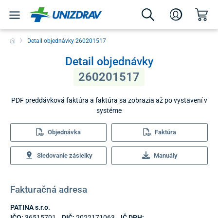
Detail objednávky 260201517
Detail objednávky
260201517
PDF preddávková faktúra a faktúra sa zobrazia až po vystavení v
systéme
Objednávka
Faktúra
Sledovanie zásielky
Manuály
Fakturačná adresa
PATINA s.r.o.
IČO:
36515701
DIČ:
2022171063
IČ DPH: