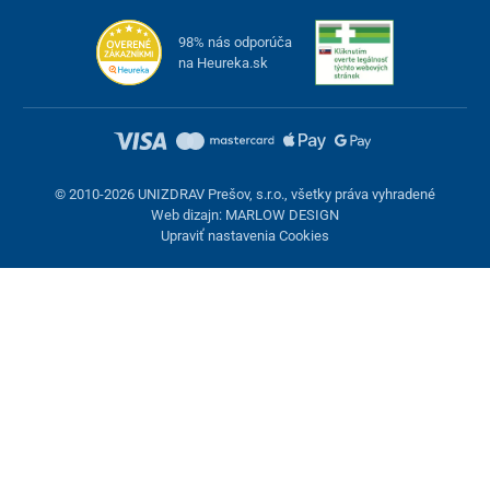
98% nás odporúča
na Heureka.sk
© 2010-2026 UNIZDRAV Prešov, s.r.o., všetky práva vyhradené
Web dizajn: MARLOW DESIGN
Upraviť nastavenia Cookies
Nastavenie cookies
Tieto stránky využívajú cookies. Niektoré sú nevyhnutné pre
správne fungovanie stránky, iné môžeme používať len s vaším
súhlasom. Máte možnosť odmietnuť voliteľné cookies.
Odmietnuť.
Nevyhnutne potrebné