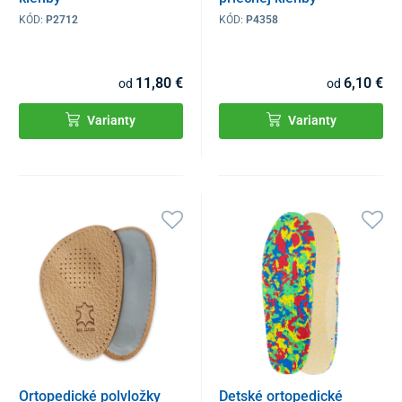
KÓD:
P2712
KÓD:
P4358
11,80 €
6,10 €
od
od
Varianty
Varianty
Ortopedické polvložky
Detské ortopedické