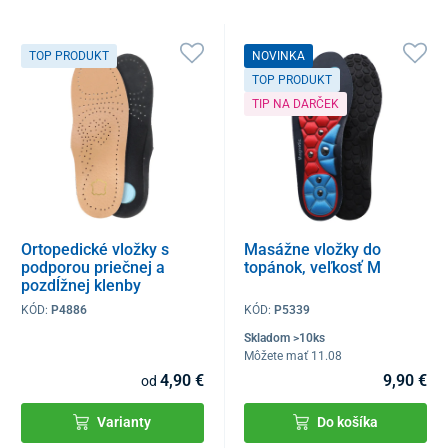
TOP PRODUKT
NOVINKA
TOP PRODUKT
TIP NA DARČEK
Ortopedické vložky s
Masážne vložky do
podporou priečnej a
topánok, veľkosť M
pozdĺžnej klenby
KÓD:
P4886
KÓD:
P5339
Skladom >10ks
Môžete mať 11.08
4,90 €
9,90 €
od
Varianty
Do košíka