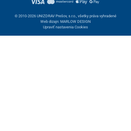
© 2010-2026 UNIZDRAV Prešov, s.r.o., všetky práva vyhradené
Web dizajn: MARLOW DESIGN
Upraviť nastavenia Cookies
Nastavenie cookies
Tieto stránky využívajú cookies. Niektoré sú nevyhnutné pre
správne fungovanie stránky, iné môžeme používať len s vaším
súhlasom. Máte možnosť odmietnuť voliteľné cookies.
Odmietnuť.
Nevyhnutne potrebné
Výkonnosť
Marketingové cookies