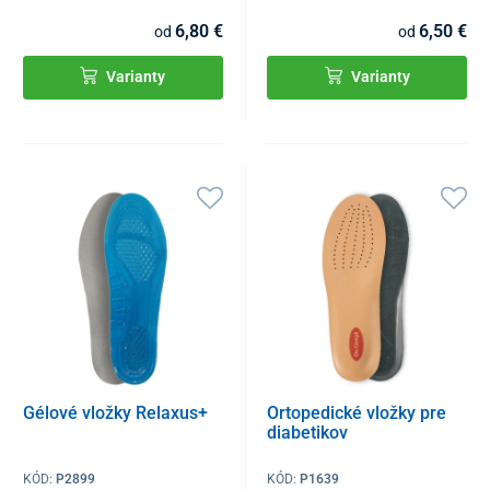
6,80 €
6,50 €
od
od
Varianty
Varianty
Gélové vložky Relaxus+
Ortopedické vložky pre
diabetikov
KÓD:
P2899
KÓD:
P1639