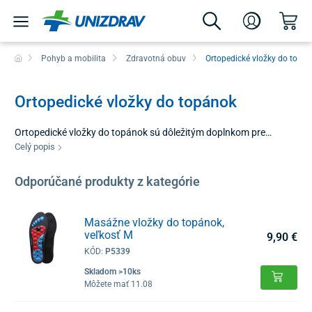
Pohyb a mobilita
Zdravotná obuv
Ortopedické vložky do topá
Ortopedické vložky do topánok
Ortopedické vložky do topánok sú dôležitým doplnkom pre
každého, kto hľadá spôsob, ako zlepšiť komfort pri chôdzi a
Celý popis
zabezpečiť správnu polohu svojich chodidiel. Sú navrhnuté tak,
aby korigovali postavenie nohy, rovnomerne rozkladali tlak na
Odporúčané produkty z kategórie
plochu chodidla a predchádzali únave nôh pri dlhodobom státí
alebo pohybe. V našej ponuke nájdete riešenia prispôsobené
rôznym typom obuvi a individuálnym potrebám používateľov.
Masážne vložky do topánok,
veľkosť M
9,90 €
KÓD:
P5339
Skladom >10ks
Môžete mať 11.08