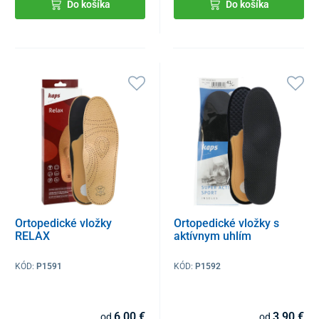
Do košíka
Do košíka
Ortopedické vložky
Ortopedické vložky s
RELAX
aktívnym uhlím
KÓD:
P1591
KÓD:
P1592
6,00 €
3,90 €
od
od