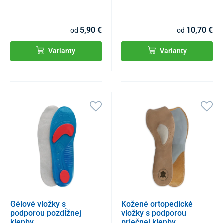
5,90 €
10,70 €
od
od
Varianty
Varianty
Gélové vložky s
Kožené ortopedické
podporou pozdĺžnej
vložky s podporou
klenby
priečnej klenby