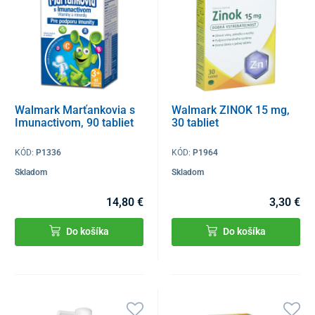
Walmark Marťankovia s
Walmark ZINOK 15 mg,
Imunactivom, 90 tabliet
30 tabliet
KÓD:
P1336
KÓD:
P1964
Skladom
Skladom
14,80 €
3,30 €
Do košíka
Do košíka