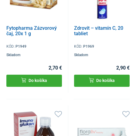
Fytopharma Zázvorový
Zdrovit – vitamín C, 20
čaj, 20x 1 g
tabliet
KÓD:
P1949
KÓD:
P1969
Skladom
Skladom
2,70 €
2,90 €
Do košíka
Do košíka