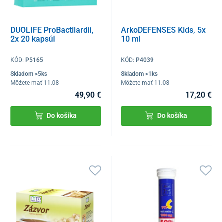
DUOLIFE ProBactilardii,
ArkoDEFENSES Kids, 5x
2x 20 kapsúl
10 ml
KÓD:
P5165
KÓD:
P4039
Skladom >5ks
Skladom >1ks
Môžete mať 11.08
Môžete mať 11.08
49,90 €
17,20 €
Do košíka
Do košíka