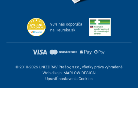
98% nás odporúča
na Heureka.sk
© 2010-2026 UNIZDRAV Prešov, s.r.o., všetky práva vyhradené
Web dizajn: MARLOW DESIGN
Upraviť nastavenia Cookies
Nastavenie cookies
Tieto stránky využívajú cookies. Niektoré sú nevyhnutné pre
správne fungovanie stránky, iné môžeme používať len s vaším
súhlasom. Máte možnosť odmietnuť voliteľné cookies.
Odmietnuť.