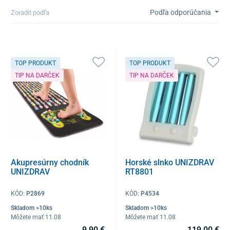
Podľa odporúčania
Zoradit podľa
TOP PRODUKT
TOP PRODUKT
TIP NA DARČEK
TIP NA DARČEK
Akupresúrny chodník
Horské slnko UNIZDRAV
UNIZDRAV
RT8801
KÓD:
P2869
KÓD:
P4534
Skladom >10ks
Skladom >10ks
Môžete mať 11.08
Môžete mať 11.08
9,90 €
119,00 €