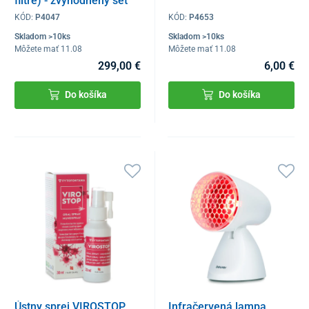
filtre) - zvýhodnený set
KÓD:
P4047
KÓD:
P4653
Skladom >10ks
Skladom >10ks
Môžete mať 11.08
Môžete mať 11.08
299,00 €
6,00 €
Do košíka
Do košíka
Ústny sprej VIROSTOP,
Infračervená lampa