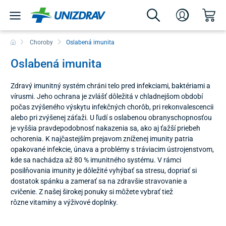
Choroby
Oslabená imunita
Oslabená imunita
Zdravý imunitný systém chráni telo pred infekciami, baktériami a
vírusmi. Jeho ochrana je zvlášť dôležitá v chladnejšom období
počas zvýšeného výskytu infekčných chorôb, pri rekonvalescencii
alebo pri zvýšenej záťaži. U ľudí s oslabenou obranyschopnosťou
je vyššia pravdepodobnosť nakazenia sa, ako aj ťažší priebeh
ochorenia. K najčastejším prejavom zníženej imunity patria
opakované infekcie, únava a problémy s tráviacim ústrojenstvom,
kde sa nachádza až 80 % imunitného systému. V rámci
posilňovania imunity je dôležité vyhýbať sa stresu, dopriať si
dostatok spánku a zamerať sa na zdravšie stravovanie a
cvičenie. Z našej širokej ponuky si môžete vybrať tiež
rôzne vitamíny a výživové doplnky.