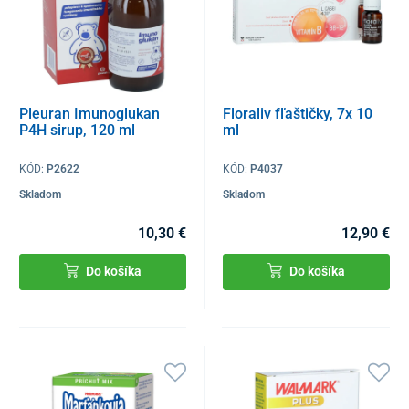
Pleuran Imunoglukan
Floraliv fľaštičky, 7x 10
P4H sirup, 120 ml
ml
KÓD:
P2622
KÓD:
P4037
Skladom
Skladom
10,30 €
12,90 €
Do košíka
Do košíka