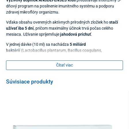
dňový program na posilnenie imunitného systému a podporu
zdravej mikroflóry organizmu.
Vďaka obsahu overených aktívnych prírodných zložiek ho
stačí
užívať iba 5 dní
, pričom maximálny účinok trvá počas celého
mesiaca. Užívanie spríjemňuje
jahodová príchuť
.
V jednej dávke (10 ml) sa nachádza
5 miliárd
baktérií
(Lactobacillus plantarum, Bacillus coagulans,
Lactobacillus paracasei, Bifidobacterium lactis, Lactobacillus
acidophilus),
zinok
2,5 mg,
betaglukán
(Saccharomyces
Čítať viac
cerevisiae) 10 mg,
kolostrum
10 mg,
selén
11 µg a
vitamín D3
5
µg.
Súvisiace produkty
Odporúčané dávkovanie
1 ampulka denne pri raňajkách, 5 dní za sebou
neprekračujte odporúčané denné dávkovanie, výživový
doplnok neslúži ako náhrada pestrej a vyváženej stravy
Upozornenie