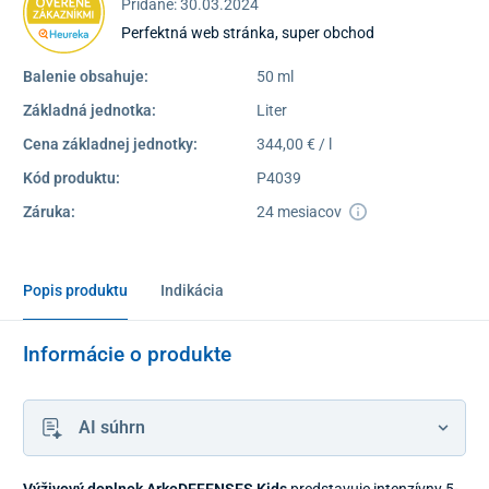
Pridané: 30.03.2024
Perfektná web stránka, super obchod
Balenie obsahuje:
50 ml
Základná jednotka:
Liter
Cena základnej jednotky:
344,00 € / l
Kód produktu:
P4039
Záruka:
24 mesiacov
Popis produktu
Indikácia
Informácie o produkte
AI súhrn
Výživový doplnok ArkoDEFENSES Kids
predstavuje intenzívny 5-