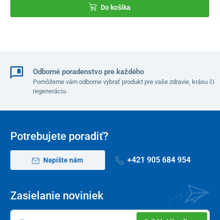
Do košíka
5 jednodávkových ampuliek
Tento produkt je dodávaný v ochrannom obale. V súlade s § 19
ods. 1 písm. e) zákona o ochrane spotrebiteľa nie je možné po
porušení ochranného obalu odstúpiť od kúpnej zmluvy, keďže ide
Odborné poradenstvo pre každého
o tovar, ktorý z dôvodu ochrany zdravia a hygieny nie je vhodné
vrátiť po jeho otvorení a použití. Výnimkou sú prípady oprávnenej
Pomôžeme vám odborne vybrať produkt pre vaše zdravie, krásu či
regeneráciu.
reklamácie alebo výrobnej chyby.
Potrebujete poradiť?
+421 905 684 954
Napíšte nám
Zasielanie noviniek