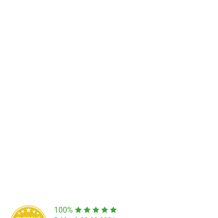
Predajňa a výdajné miesto Poprad
Námestie Sv. Egídia 2950, Poprad
052/77 818 99
poprad@unizdrav.sk
Pondelok – Piatok:
08:00 –
16:30
Dostupnosť:
Nedostupné
100%