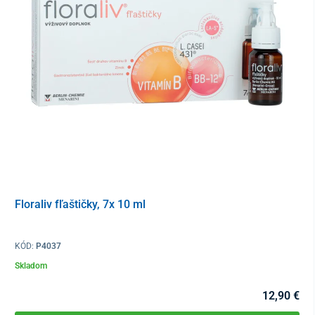
nekonzumujte v prípade precitlivenosti na akúkoľvek
zložku výrobku
prípravok nie je vhodný pre deti do 3 rokov
Zloženie
čistená voda – cukor – dehydrovaný glukózový sirup –
stabilizátor: sorbitol - aróma - baktérie mliečneho
kvasenia: Lactobacillus plantarum, Bacillus
coagulans, Lactobacillus paracasei, Bifidobacterium
lactis a Lactobacillus acidophilus - konzervačné látky:
sorban draselný, benzoan sodný - škrob - protihrudkujúce
látky: oxid kremičitý a stearan horečnatý - prírodná
Floraliv fľaštičky, 7x 10 ml
jahodová príchuť - regulátor kyslosti: kyselina citrónová -
mono-L-metionínsulfát zinočnatý - betaglukán
(Saccharomyces cerevisiae) (10 mg v dávke) - sušené
KÓD:
P4037
kolostrum (mlieko) (10 mg v dávke) – L-selenometionín –
Skladom
vitamín D3 (cholekalciferol)
12,90 €
Balenie