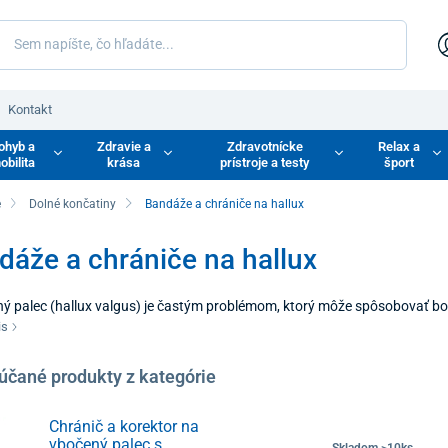
Kontakt
ohyb a
Zdravie a
Zdravotnícke
Relax a
obilita
krása
prístroje a testy
šport
e
Dolné končatiny
Bandáže a chrániče na hallux
dáže a chrániče na hallux
ý palec (hallux valgus) je častým problémom, ktorý môže spôsobovať bole
é príčiny alebo vzniknúť v dôsledku nosenia nevhodnej obuvi. V našej po
is
ú navrhnuté na zmiernenie bolesti a korekciu tejto deformácie. Tieto po
jú pohodlie pri pohybe.
účané produkty z kategórie
Chránič a korektor na
vbočený palec s
Skladom >10ks