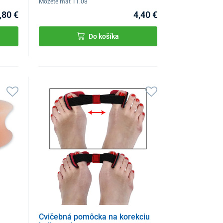
Môžete mať 11.08
,80 €
4,40 €
Do košíka
Cvičebná pomôcka na korekciu