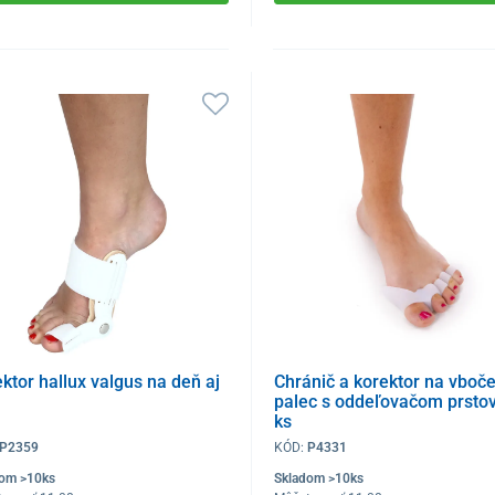
ktor hallux valgus na deň aj
Chránič a korektor na vboč
palec s oddeľovačom prstov
ks
P2359
KÓD:
P4331
dom >10ks
Skladom >10ks