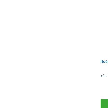
Nočn
KÓD: