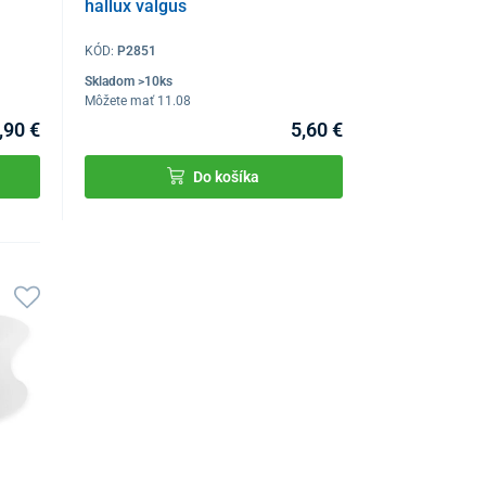
hallux valgus
KÓD:
P2851
Skladom >10ks
Môžete mať 11.08
,90 €
5,60 €
Do košíka