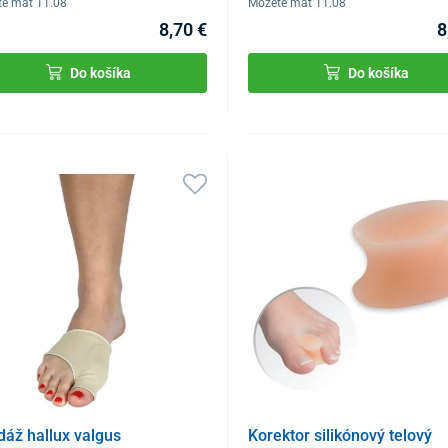
te mať 11.08
Môžete mať 11.08
8,70 €
8
Do košíka
Do košíka
áž hallux valgus
Korektor silikónový telový