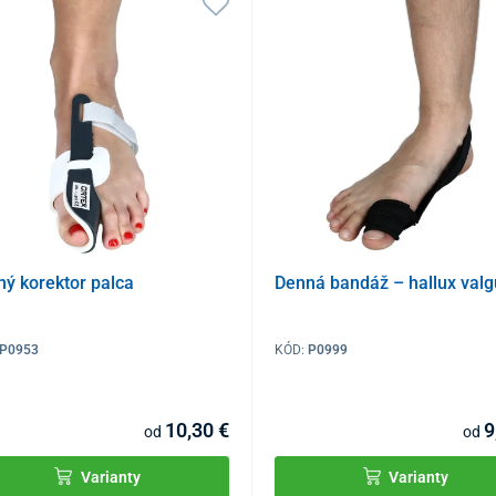
ý korektor palca
Denná bandáž – hallux valg
P0953
KÓD:
P0999
10,30 €
9
od
od
Varianty
Varianty