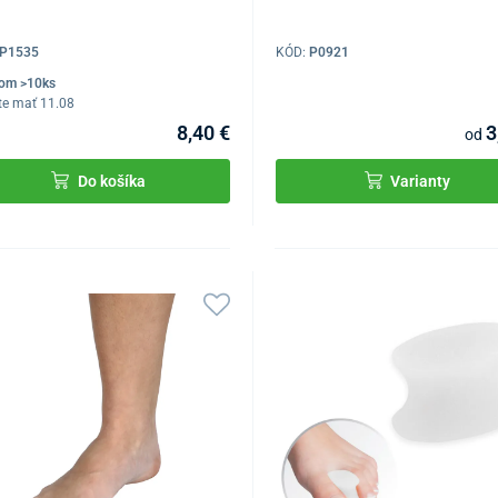
P1535
KÓD:
P0921
dom >10ks
te mať 11.08
8,40 €
3
od
Do košíka
Varianty