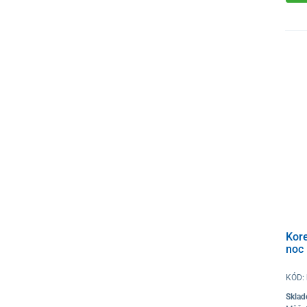
Kore
noc
KÓD:
Skla