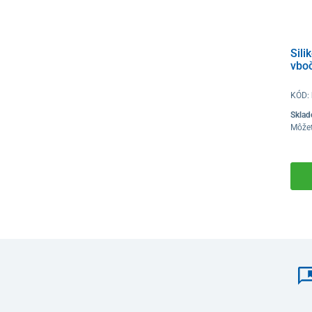
Sili
vbo
KÓD:
Skla
Môže