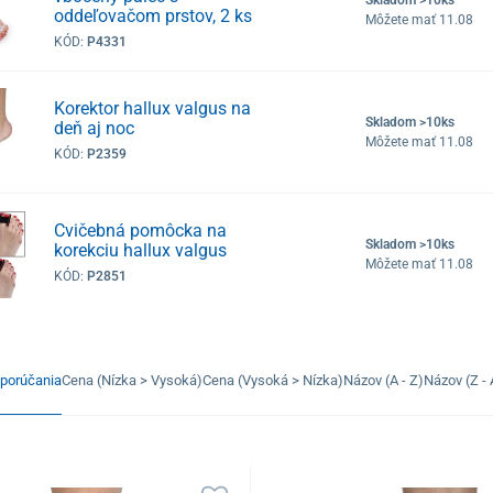
oddeľovačom prstov, 2 ks
Môžete mať 11.08
KÓD:
P4331
Korektor hallux valgus na
Skladom >10ks
deň aj noc
Môžete mať 11.08
KÓD:
P2359
Cvičebná pomôcka na
Skladom >10ks
korekciu hallux valgus
Môžete mať 11.08
KÓD:
P2851
porúčania
Cena (Nízka > Vysoká)
Cena (Vysoká > Nízka)
Názov (A - Z)
Názov (Z - 