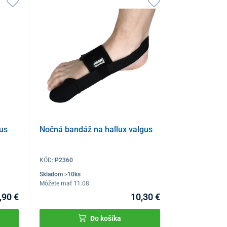
us
Nočná bandáž na hallux valgus
KÓD:
P2360
Skladom >10ks
Môžete mať 11.08
,90 €
10,30 €
Do košíka