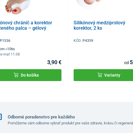
kónový chránič a korektor
Silikónový medziprstový
čeného palca – gélový
korektor, 2 ks
P1536
KÓD:
P4359
dom >10ks
te mať 11.08
3,90 €
5
od
Do košíka
Varianty
Odborné poradenstvo pre každého
Pomôžeme vám odborne vybrať produkt pre vaše zdravie, krásu či regenerá