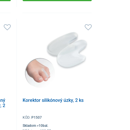
ený
Korektor silikónový úzky, 2 ks
, 2
KÓD:
P1507
Skladom >10bal.