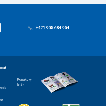
+421 905 684 954
ímať
Ponukový
leták
renia
ho