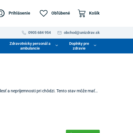
Prihlásenie
Obľúbené
Košík
0905 684 954
obchod@unizdrav.sk
Zdravotnícky personál a
Doplnky pre
ambulancie
zdravie
sť a nepríjemnosti pri chôdzi. Tento stav môže mať
nuke nájdete rôzne bandáže, korektory a chrániče,
môcky poskytujú úľavu, podporujú správnu polohu palca