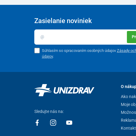
Zasielanie noviniek
Pr
Súhlasím so spracovaním osobných údajov
Zásady oc
údajov
.
O náku
Ako na
Moje ob
Sledujte nás na:
Možnost
Reklamá
Kontakt