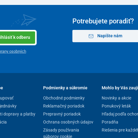
Potrebujete poradiť?
Napíšte nám
ihlásiť k odberu
hrany osobných
pe
Podmienky a súkromie
Mohlo by Vás zauj
kupovať
Obchodné podmienky
Novinky a akcie
jednávky
Reklamačný poriadok
Ponukový leták
i dopravy a platby
Prepravný poriadok
Hľadaj podľa ocho
cia
Ochrana osobných údajov
Poradňa
Zásady používania
Riešenia pre každé
súborov cookie