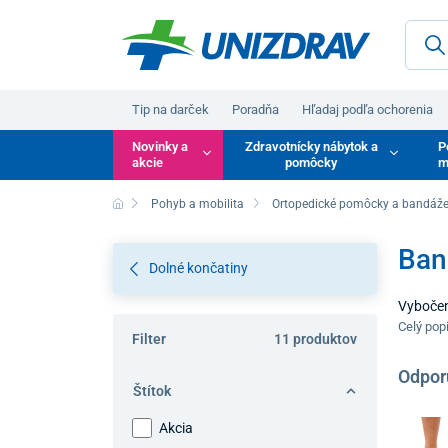
Tip na darček
Poradňa
Hľadaj podľa ochorenia
Novinky a
Zdravotnícky nábytok a
P
akcie
pomôcky
m
Pohyb a mobilita
Ortopedické pomôcky a bandáž
Ban
Dolné končatiny
Vybočen
genetick
Celý pop
Filter
11 produktov
ktoré s
a zlepšu
Odpor
Štítok
Akcia