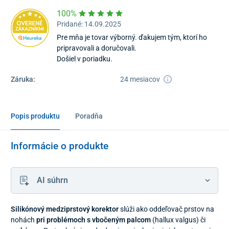
100%
Pridané: 14.09.2025
Pre mňa je tovar výborný. ďakujem tým, ktorí ho
pripravovali a doručovali.
Došiel v poriadku.
Záruka:
24 mesiacov
Popis produktu
Poradňa
Informácie o produkte
AI súhrn
Silikónový medziprstový korektor
slúži ako oddeľovač prstov na
nohách
pri problémoch s vbočeným palcom
(hallux valgus) či