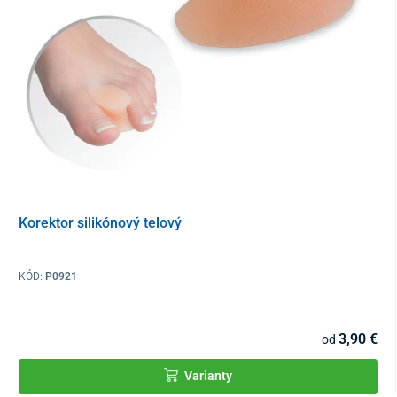
Korektor silikónový telový
KÓD:
P0921
3,90 €
od
Varianty