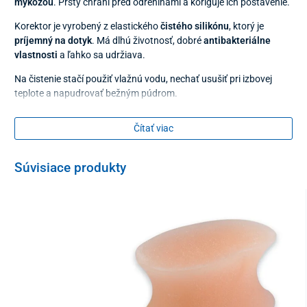
mykózou
. Prsty chráni pred odreninami a koriguje ich postavenie.
Korektor je vyrobený z elastického
čistého silikónu
, ktorý je
príjemný na dotyk
. Má dlhú životnosť, dobré
antibakteriálne
vlastnosti
a ľahko sa udržiava.
Na čistenie stačí použiť vlažnú vodu, nechať usušiť pri izbovej
teplote a napudrovať bežným púdrom.
Veľkosť
Čítať viac
malý
veľký
Súvisiace produkty
Materiál
čistý silikón
Balenie
2 kusy