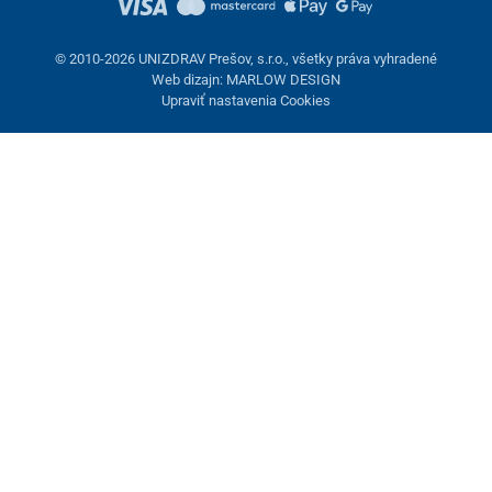
© 2010-2026 UNIZDRAV Prešov, s.r.o., všetky práva vyhradené
Web dizajn: MARLOW DESIGN
Upraviť nastavenia Cookies
Nastavenie cookies
Tieto stránky využívajú cookies. Niektoré sú nevyhnutné pre
správne fungovanie stránky, iné môžeme používať len s vaším
súhlasom. Máte možnosť odmietnuť voliteľné cookies.
Odmietnuť.
Nevyhnutne potrebné
Výkonnosť
Marketingové cookies