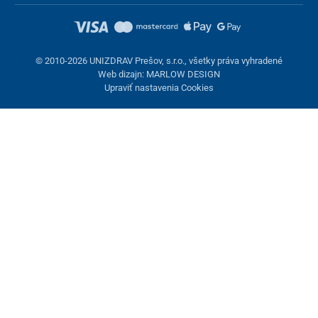
© 2010-2026 UNIZDRAV Prešov, s.r.o., všetky práva vyhradené
Web dizajn: MARLOW DESIGN
Upraviť nastavenia Cookies
Nastavenie cookies
Tieto stránky využívajú cookies. Niektoré sú nevyhnutné pre
správne fungovanie stránky, iné môžeme používať len s vaším
súhlasom. Máte možnosť odmietnuť voliteľné cookies.
Odmietnuť.
Nevyhnutne potrebné
Výkonnosť
Marketingové cookies