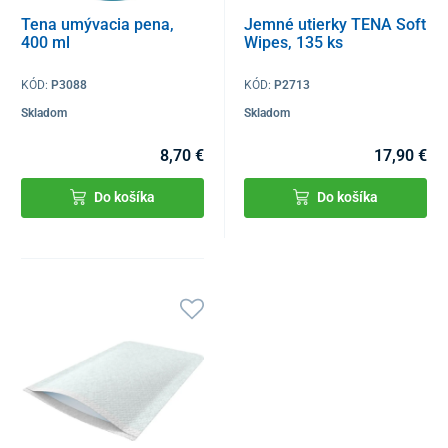
Tena umývacia pena,
Jemné utierky TENA Soft
400 ml
Wipes, 135 ks
KÓD:
P3088
KÓD:
P2713
Skladom
Skladom
8,70 €
17,90 €
Do košíka
Do košíka