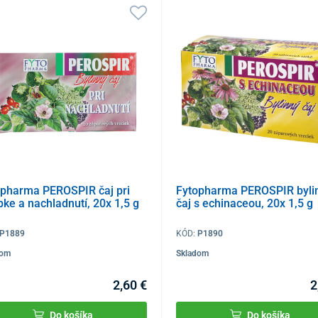
opharma PEROSPIR čaj pri
Fytopharma PEROSPIR byli
pke a nachladnutí, 20x 1,5 g
čaj s echinaceou, 20x 1,5 g
P1889
KÓD:
P1890
dom
Skladom
2,60 €
2
Do košíka
Do košíka