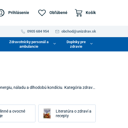
Prihlásenie
Obľúbené
Košík
0905 684 954
obchod@unizdrav.sk
Zdravotnícky personál a
Doplnky pre
ambulancie
zdravie
energiu, náladu a dlhodobú kondíciu. Kategória zdravá
nám a o obohacovaní stravy o látky, ktoré v dnešnom
hutia a zároveň prinášajú vášmu telu skutočný úžitok.
linné a ovocné
Literatúra o zdraví a
je
recepty