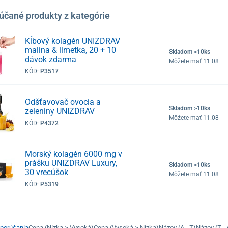
účané produkty z kategórie
Kĺbový kolagén UNIZDRAV
malina & limetka, 20 + 10
Skladom >10ks
dávok zdarma
Môžete mať 11.08
KÓD:
P3517
Odšťavovač ovocia a
Skladom >10ks
zeleniny UNIZDRAV
Môžete mať 11.08
KÓD:
P4372
Morský kolagén 6000 mg v
prášku UNIZDRAV Luxury,
Skladom >10ks
30 vrecúšok
Môžete mať 11.08
KÓD:
P5319
porúčania
Cena (Nízka > Vysoká)
Cena (Vysoká > Nízka)
Názov (A - Z)
Názov (Z - 