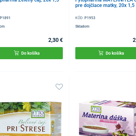
pre dojčiace matky, 20x 1,5
P1891
KÓD:
P1953
dom
Skladom
2,30 €
2
Do košíka
Do košíka