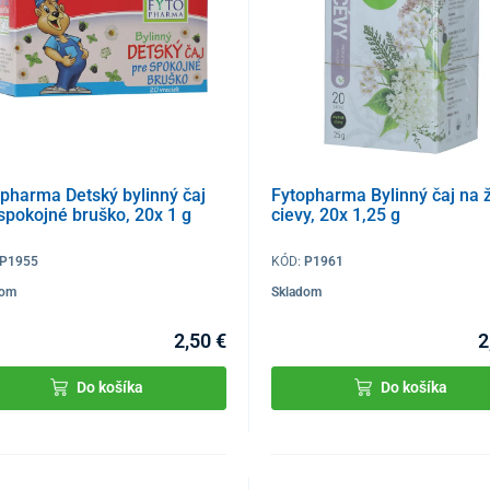
pharma Detský bylinný čaj
Fytopharma Bylinný čaj na ž
spokojné bruško, 20x 1 g
cievy, 20x 1,25 g
P1955
KÓD:
P1961
dom
Skladom
2,50 €
2
Do košíka
Do košíka