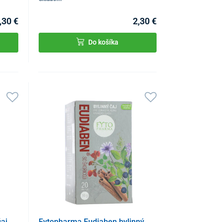
,30 €
2,30 €
Do košíka
aj
Fytopharma Eudiaben bylinný