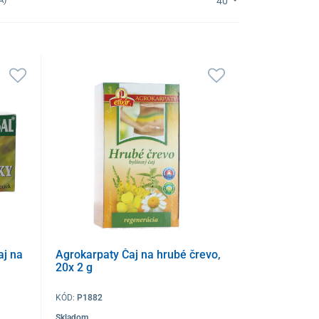
40
j na
Agrokarpaty Čaj na hrubé črevo,
20x 2 g
KÓD:
P1882
Skladom