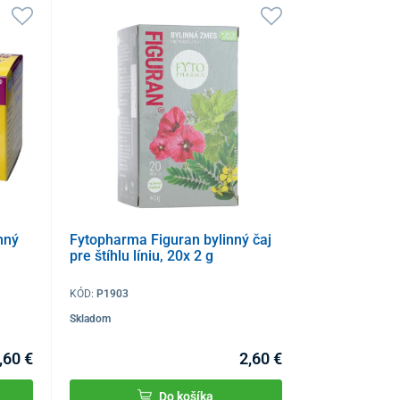
nný
Fytopharma Figuran bylinný čaj
pre štíhlu líniu, 20x 2 g
KÓD:
P1903
Skladom
,60 €
2,60 €
Do košíka