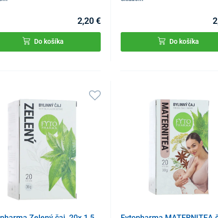
2,20 €
2
Do košíka
Do košíka
pharma Zelený čaj, 20x 1,5
Fytopharma MATERNITEA č