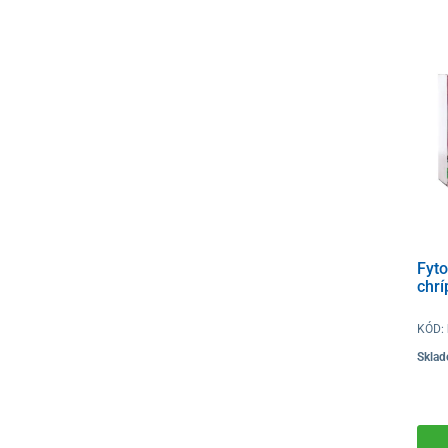
Fyt
chrí
KÓD:
Skla