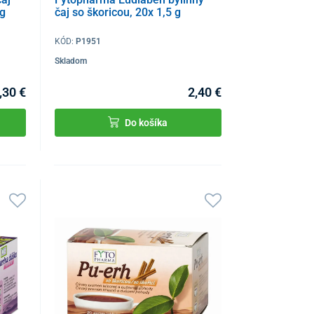
 g
čaj so škoricou, 20x 1,5 g
KÓD:
P1951
Skladom
,30 €
2,40 €
Do košíka