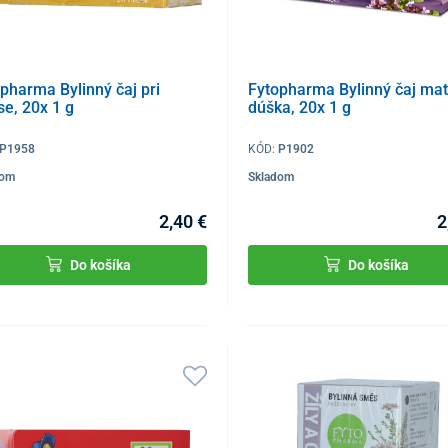
pharma Bylinný čaj pri
Fytopharma Bylinný čaj mat
se, 20x 1 g
dúška, 20x 1 g
P1958
KÓD:
P1902
dom
Skladom
2,40 €
2
Do košíka
Do košíka