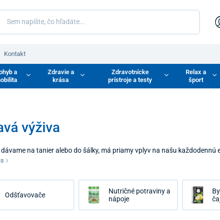
Kontakt
ohyb a
Zdravie a
Zdravotnícke
Relax a
obilita
krása
prístroje a testy
šport
avá výživa
si dávame na tanier alebo do šálky, má priamy vplyv na našu každodennú 
ie je len o diétach, ale o hľadaní kvalitných alternatív k bežným potravi
is
ku často chýbajú. Naším cieľom je ponúknuť vám produkty, ktoré skvele c
Nutričné potraviny a
By
Odšťavovače
nápoje
ča