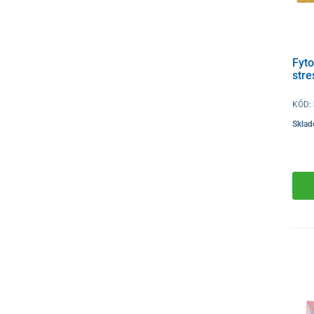
Fyto
stre
KÓD:
Skla