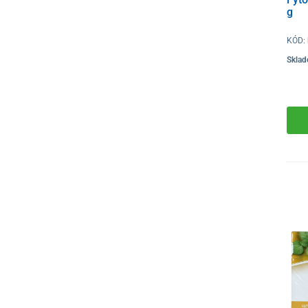
g
KÓD:
Skla