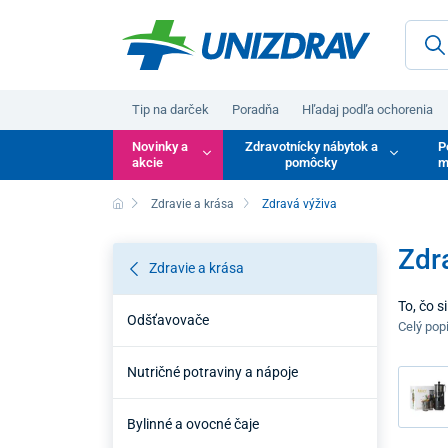
Tip na darček
Poradňa
Hľadaj podľa ochorenia
Novinky a
Zdravotnícky nábytok a
P
akcie
pomôcky
m
Zdravie a krása
Zdravá výživa
Zdr
Zdravie a krása
To, čo 
Odšťavovače
výživa n
Celý pop
jedálnič
Nutričné potraviny a nápoje
Bylinné a ovocné čaje