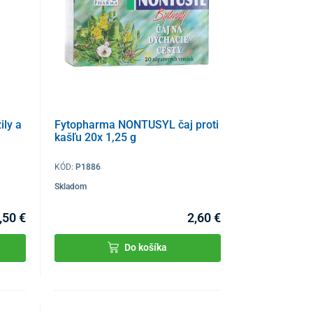
ily a
Fytopharma NONTUSYL čaj proti
kašľu 20x 1,25 g
KÓD:
P1886
Skladom
,50 €
2,60 €
Do košíka