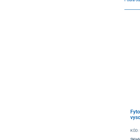
Fyto
vyso
KÓD:
Skla