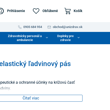
Prihlásenie
Obľúbené
Košík
0905 684 954
obchod@unizdrav.sk
Zdravotnícky personál a
Doplnky pre
ambulancie
zdravie
lastický ľadvinový pás
peutické a ochranné účinky na krížovú časť
adviny.
Čítať viac