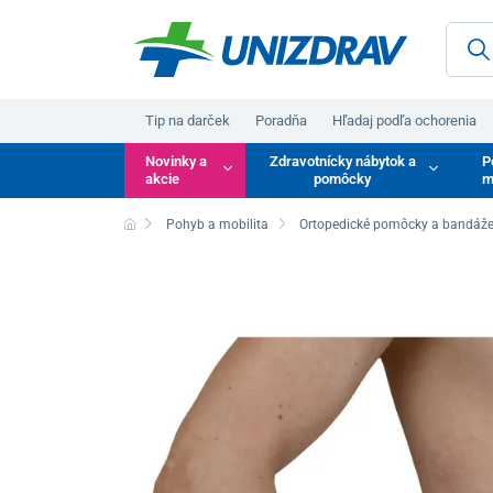
Tip na darček
Poradňa
Hľadaj podľa ochorenia
Novinky a
Zdravotnícky nábytok a
P
akcie
pomôcky
m
Pohyb a mobilita
Ortopedické pomôcky a bandáž