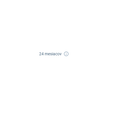
052/77 818 99
poprad@unizdrav.sk
Pondelok –
08:00 –
Piatok:
16:30
Dostupnosť:
Nedostupné
24 mesiacov