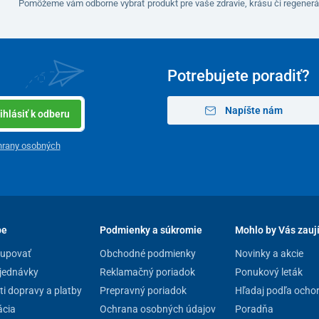
Pomôžeme vám odborne vybrať produkt pre vaše zdravie, krásu či regenerá
Potrebujete poradiť?
Napíšte nám
ihlásiť k odberu
hrany osobných
pe
Podmienky a súkromie
Mohlo by Vás zauj
kupovať
Obchodné podmienky
Novinky a akcie
jednávky
Reklamačný poriadok
Ponukový leták
i dopravy a platby
Prepravný poriadok
Hľadaj podľa ocho
cia
Ochrana osobných údajov
Poradňa