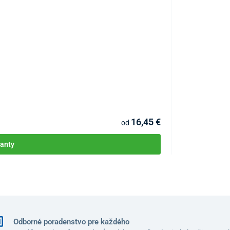
Betalast - elast
KÓD:
P2693
16,45 €
od
anty
Odborné poradenstvo pre každého