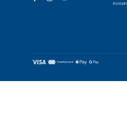
Kontakt
Nastavenie cookies
Tieto stránky využívajú cookies. Niektoré sú nevyhnutné pre správ
Nevyhnutne potrebné