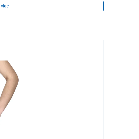
 viac
OBVOD PÁSA
45 - 60 cm
55 - 70 cm
65 - 80 cm
75 - 90 cm
85 - 100 cm
95 - 110 cm
105 - 130 cm