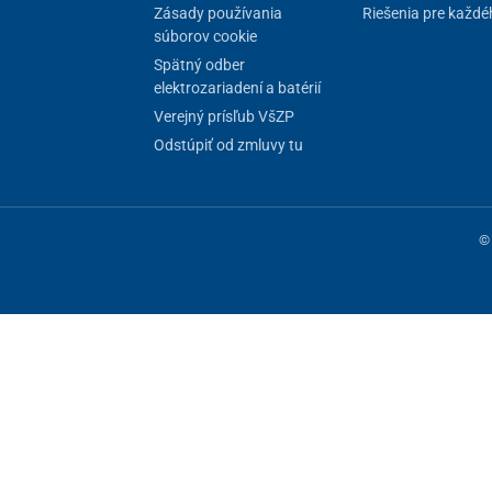
Zásady používania
Riešenia pre každé
súborov cookie
Spätný odber
elektrozariadení a batérií
Verejný prísľub VšZP
Odstúpiť od zmluvy tu
© 
ne fungovanie stránky, iné môžeme používať len s vaším súhlasom. Máte 