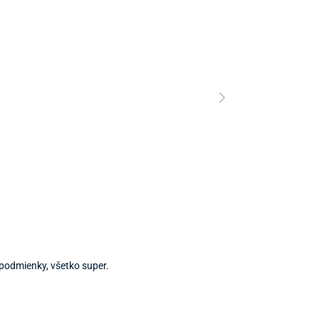
Predajňa a 
 podmienky, všetko super.
Predajňa a