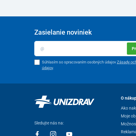
Zasielanie noviniek
Pr
Súhlasím so spracovaním osobných údajov
Zásady oc
údajov
.
O náku
Ako na
Moje ob
Sledujte nás na:
Možnost
Reklamá