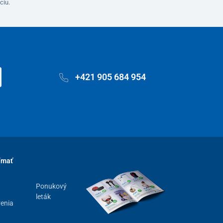
ciu.
+421 905 684 954
ímať
Ponukový
leták
renia