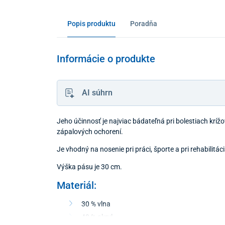
Popis produktu
Poradňa
Informácie o produkte
AI súhrn
Jeho účinnosť je najviac bádateľná pri bolestiach krížo
zápalových ochorení.
Je vhodný na nosenie pri práci, športe a pri rehabilitác
Výška pásu je 30 cm.
Materiál:
30 % vlna
40 % akryl