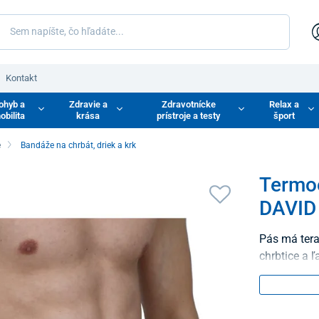
Kontakt
ohyb a
Zdravie a
Zdravotnícke
Relax a
obilita
krása
prístroje a testy
šport
e
Bandáže na chrbát, driek a krk
Termoe
DAVID
Pás má tera
chrbtice a ľ