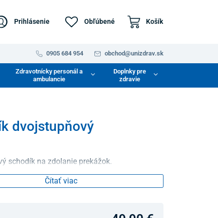
Prihlásenie
Obľúbené
Košík
0905 684 954
obchod@unizdrav.sk
Zdravotnícky personál a
Doplnky pre
ambulancie
zdravie
k dvojstupňový
ý schodík na zdolanie prekážok.
Čítať viac