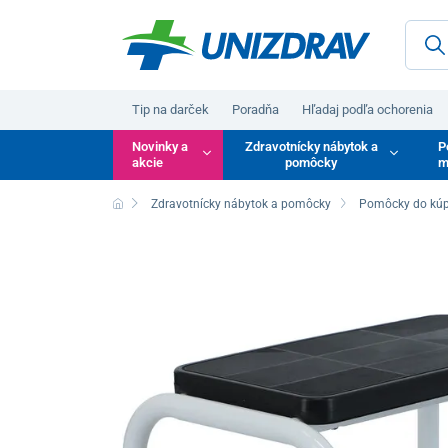
Tip na darček
Poradňa
Hľadaj podľa ochorenia
Novinky a
Zdravotnícky nábytok a
P
akcie
pomôcky
m
Zdravotnícky nábytok a pomôcky
Pomôcky do kúp