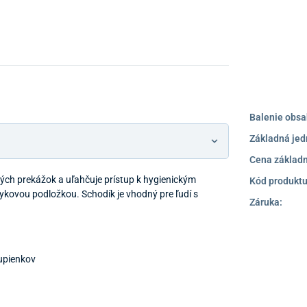
Balenie obsa
Základná jed
Cena základn
ých prekážok a uľahčuje prístup k hygienickým
Kód produktu
ykovou podložkou. Schodík je vhodný pre ľudí s
Záruka:
upienkov