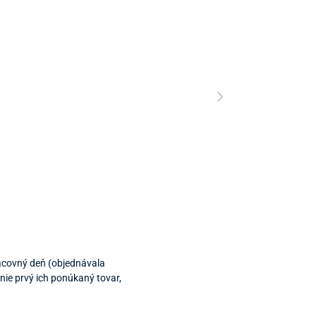
Predajňa a 
Predajňa a
acovný deň (objednávala
nie prvý ich ponúkaný tovar,