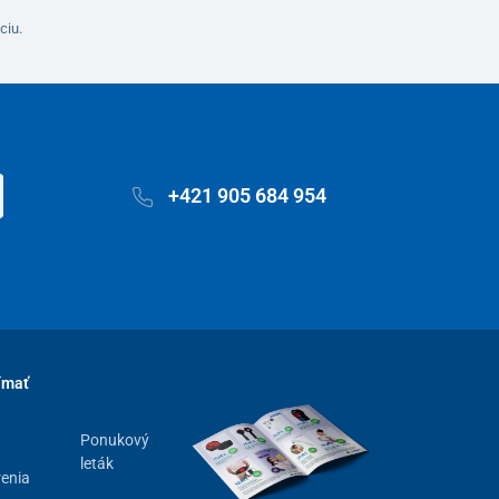
ciu.
+421 905 684 954
ímať
Ponukový
leták
renia