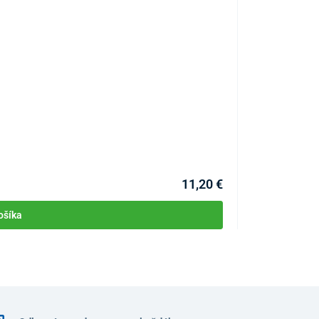
Protišmykové ma
KÓD:
P2131
11,20 €
ošíka