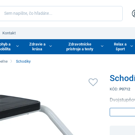
Kontakt
ohyb a
Zdravie a
Zdravotnícke
Relax a
obilita
krása
prístroje a testy
šport
eľne
Schodíky
Schodí
KÓD:
P0712
Dvojstupňov