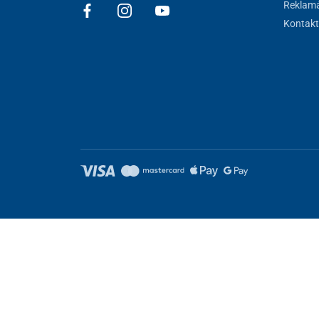
Reklamá
Kontakt
Nastavenie cookies
Tieto stránky využívajú cookies. Niektoré sú nevyhnutné pre správ