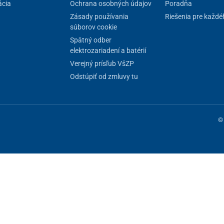
cia
Ochrana osobných údajov
Poradňa
Zásady používania
Riešenia pre každé
súborov cookie
Spätný odber
elektrozariadení a batérií
Verejný prísľub VšZP
Odstúpiť od zmluvy tu
© 
ne fungovanie stránky, iné môžeme používať len s vaším súhlasom. Máte 