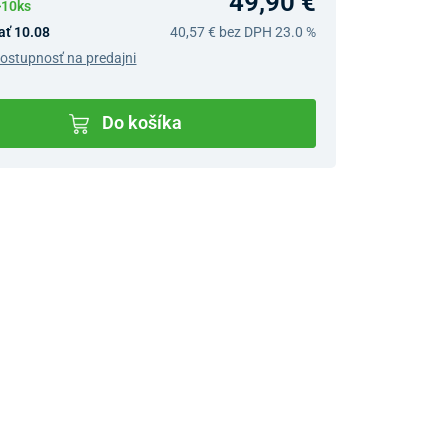
49,90 €
>10ks
ať 10.08
40,57 €
bez DPH 23.0 %
dostupnosť na predajni
Do košíka
v predajniach
jný Showroom Bratislava
Ivanská cesta 4337/2,
Bratislava
0903 942 779, 02/222 009
31
bratislava@unizdrav.sk
Pondelok –
08:00 –
Piatok:
17:30