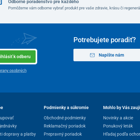
Odborné poradenstvo pre každého
Pomôžeme vám odborne vybrať produkt pre vaše zdravie, krásu či regenerá
Potrebujete poradiť?
Napíšte nám
ihlásiť k odberu
hrany osobných
pe
Podmienky a súkromie
Mohlo by Vás zauj
kupovať
Obchodné podmienky
Novinky a akcie
jednávky
Reklamačný poriadok
Ponukový leták
i dopravy a platby
Prepravný poriadok
Hľadaj podľa ocho