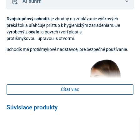
AI súhrn
Dvojstupňový schodík
je vhodný na zdolávanie výškových
prekážok a uľahčuje prístup k hygienickým zariadeniam. Je
vyrobený z
ocele
a povrch tvorí plast s
protišmykovou úpravou s otvormi.
Schodík má protišmykové nadstavce, pre bezpečné používanie.
Čítať viac
Súvisiace produkty