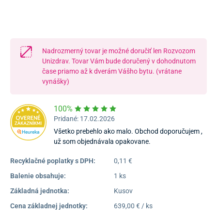
16:30
Dostupnosť:
Nedostupné
Nadrozmerný tovar je možné doručiť len Rozvozom
Unizdrav. Tovar Vám bude doručený v dohodnutom
čase priamo až k dverám Vášho bytu. (vrátane
vynášky)
100%
Pridané: 17.02.2026
Všetko prebehlo ako malo. Obchod doporučujem ,
už som objednávala opakovane.
Recyklačné poplatky s DPH:
0,11 €
Balenie obsahuje:
1 ks
Základná jednotka:
Kusov
Cena základnej jednotky:
639,00 € / ks