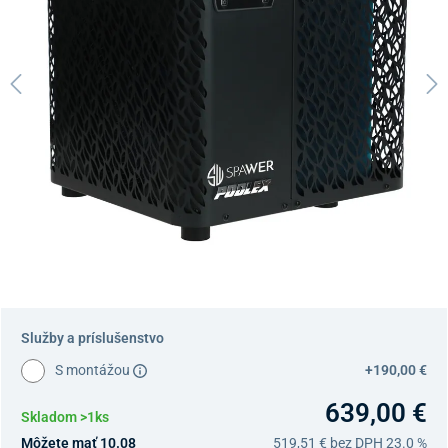
Služby a príslušenstvo
S montážou
+190,00 €
639,00 €
Skladom >1ks
Môžete mať 10.08
519,51 €
bez DPH 23.0 %