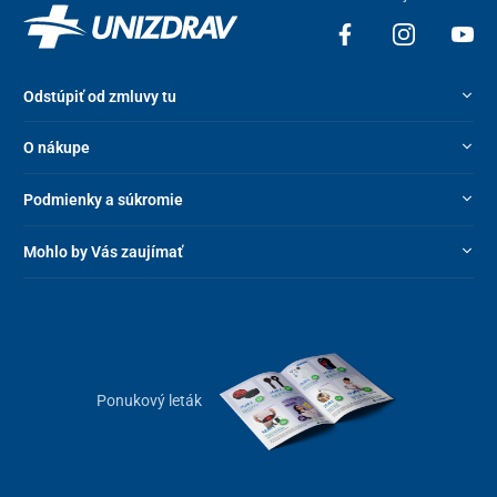
prevádzky
.
Odstúpiť od zmluvy tu
O nákupe
Podmienky a súkromie
Mohlo by Vás zaujímať
Ponukový leták
Jednoduchá montáž a kompaktné rozmery
Jednou z výhod tepelného čerpadla Spawer O SPA je aj jeho
priestorovo úsporné spracovanie
a
jednoduché uvedenie do