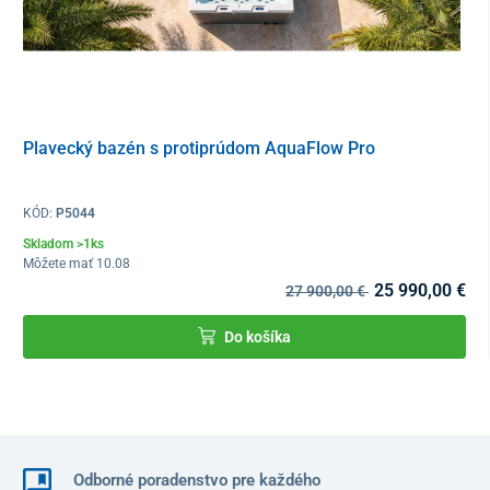
Plavecký bazén s protiprúdom AquaFlow Pro
KÓD:
P5044
Skladom >1ks
Môžete mať 10.08
25 990,00 €
27 900,00 €
Do košíka
Vysoká účinnosť
Spawer O SPA ponúka
vysokú energetickú efektivitu
s
Odborné poradenstvo pre každého