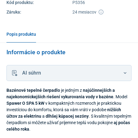
Kód produktu:
P5356
Záruka:
24 mesiacov
Popis produktu
Informácie o produkte
AI súhrn
Bazénové tepelné čerpadlo
je jedným z
najúčinnejších a
najekonomickejších riešení vykurovania vody v bazéne
. Model
Spawer O SPA 5 kW
v kompaktných rozmeroch je praktickou
investíciou do komfortu, ktorá sa vám vráti v podobe
nižších
účtov za elektrinu
a
dlhšej kúpacej sezóny
. S kvalitným tepelným
čerpadlom si môžete užívať príjemne teplú vodu pokojne
aj počas
celého roka
.