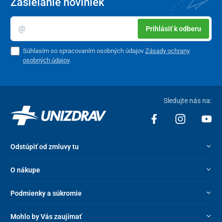
Zasielanie noviniek
*RVH – referenčná výživová hodnota živiny pre dospelú osobu nie
je stanovená
Prihlásiť k odberu
Balenie
Súhlasím so spracovaním osobných údajov
Zásady ochrany
90 kapsúl
osobných údajov
.
Tento produkt je dodávaný v ochrannom obale. V súlade s § 19
ods. 1 písm. e) zákona o ochrane spotrebiteľa nie je možné po
porušení ochranného obalu odstúpiť od kúpnej zmluvy, keďže ide
Sledujte nás na:
o tovar, ktorý z dôvodu ochrany zdravia a hygieny nie je vhodné
vrátiť po jeho otvorení a použití. Výnimkou sú prípady oprávnenej
reklamácie alebo výrobnej chyby.
Odstúpiť od zmluvy tu
O nákupe
Podmienky a súkromie
Mohlo by Vás zaujímať