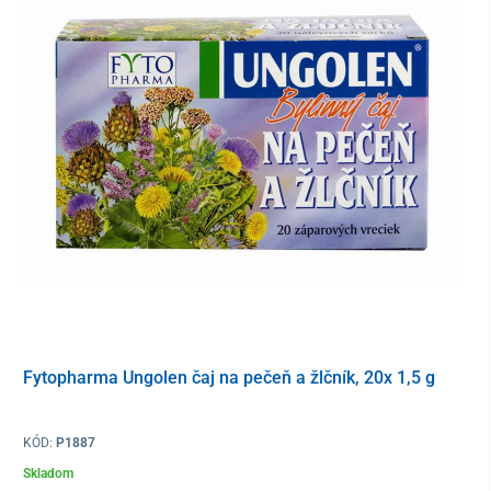
spoľahlivú účinnosť produktu
prirodzená antioxidačná ochrana
– pomáha chrániť
bunky pred oxidačným stresom a prispieva k udržaniu
vnútornej vitality
Odporúčané dávkovanie
1 až 2 kapsuly denne
neprekračujte odporúčané denné dávkovanie, výživový
doplnok neslúži ako náhrada pestrej a vyváženej stravy,
pre správne fungovanie organizmu je dôležitý zdravý
životný štýl a vyvážená strava
Upozornenie
Fytopharma Ungolen čaj na pečeň a žlčník, 20x 1,5 g
nekonzumujte v prípade precitlivenosti na akúkoľvek
zložku výrobku
prípravok nie je určený pre deti, tehotné a dojčiace ženy
KÓD:
P1887
skladujte mimo dosahu malých detí
Skladom