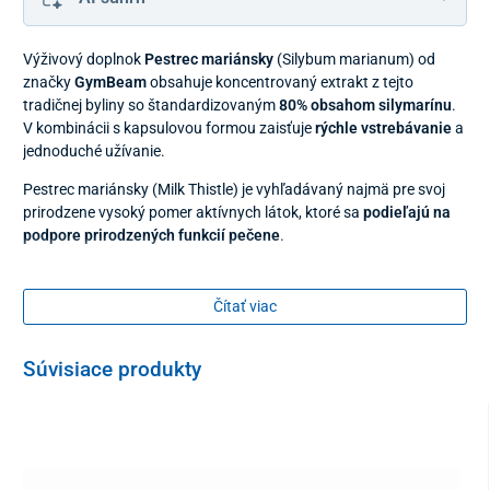
Výživový doplnok
Pestrec mariánsky
(Silybum marianum) od
značky
GymBeam
obsahuje koncentrovaný extrakt z tejto
tradičnej byliny so štandardizovaným
80% obsahom silymarínu
.
V kombinácii s kapsulovou formou zaisťuje
rýchle vstrebávanie
a
jednoduché užívanie.
Pestrec mariánsky (Milk Thistle) je vyhľadávaný najmä pre svoj
prirodzene vysoký pomer aktívnych látok, ktoré sa
podieľajú na
podpore prirodzených funkcií pečene
.
Pestrec mariánsky a jeho výhody
Čítať viac
podpora normálnej činnosti pečene
– pestrec mariánsky
je známy svojím pozitívnym vplyvom na udržanie
prirodzenej a správnej funkcie pečene
Súvisiace produkty
optimálne trávenie
– aktívne látky pomáhajú udržiavať
komfortný priebeh tráviacich procesov a podporujú
celkovú látkovú premenu
štandardizovaný extrakt
– garantovaný 80 % obsah
komplexu silymarínu zaisťuje vysokú kvalitu, čistotu a