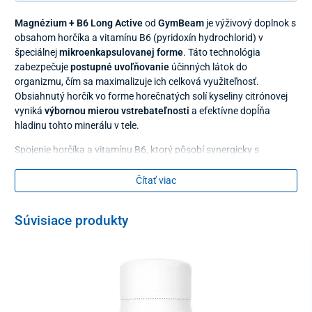
Magnézium + B6 Long Active
od
GymBeam
je výživový doplnok s
obsahom horčíka a vitamínu B6 (pyridoxín hydrochlorid) v
špeciálnej
mikroenkapsulovanej forme
. Táto technológia
zabezpečuje
postupné uvoľňovanie
účinných látok do
organizmu, čím sa maximalizuje ich celková využiteľnosť.
Obsiahnutý horčík vo forme horečnatých solí kyseliny citrónovej
vyniká
výbornou mierou vstrebateľnosti
a efektívne dopĺňa
hladinu tohto minerálu v tele.
Spojenie horčíka a vitamínu B6, ktorý pôsobí synergicky s
horčíkom a podporuje jeho využitie v organizme, poskytuje
organizmu účinnú podporu. Prispieva k
správnemu fungovaniu
Čítať viac
nervového systému
a
svalov
, pomáha
znižovať únavu a
vyčerpanie
a zároveň podporuje
celkovú psychickú pohodu
.
Súvisiace produkty
Tento výživový doplnok ocenia športovci, aktívni ľudia aj tí, ktorí
čelia zvýšenej fyzickej alebo psychickej záťaži a dbajú o
udržiavanie optimálnej hladiny horčíka
nevyhnutnej pre
každodenný výkon aj efektívnu regeneráciu.
Kľúčové prínosy magnézia a vitamínu B6