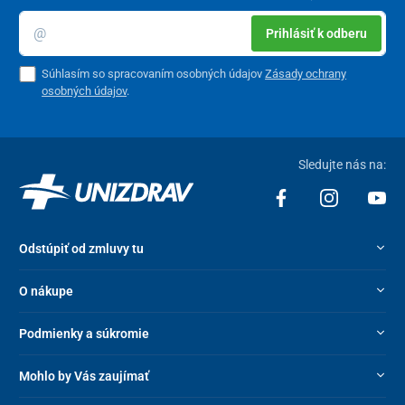
Zloženie
Prihlásiť k odberu
horečnaté soli kyseliny citrónovej, hypromelózová
kapsula, objemové činidlo (mikrokryštalická celulóza,
Súhlasím so spracovaním osobných údajov
Zásady ochrany
kukuričný škrob, maltodextrín), obal (etylcelulóza, šelak,
osobných údajov
.
riboflavín), vitamín B6 (pyridoxín hydrochlorid)
Tabuľka zložiek
Sledujte nás na:
Účinné látky
3 kapsuly
*RVH
Horčík
225 mg
60 %
Odstúpiť od zmluvy tu
Vitamín B6
4,8 mg
343 %
O nákupe
*RVH – referenčná výživová hodnota živín
Podmienky a súkromie
Balenie
Mohlo by Vás zaujímať
90 kapsúl