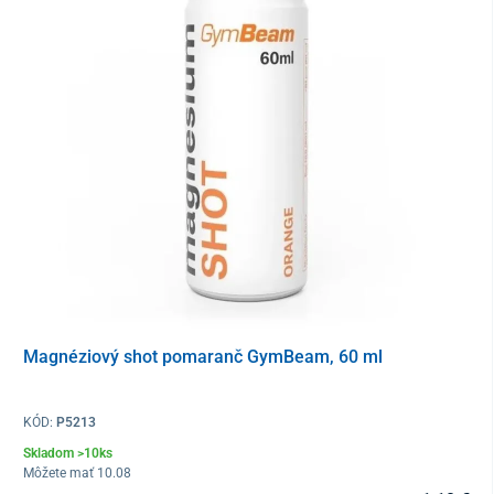
Long Active
podpora svalovej sústavy
– prispieva k správnej funkcii
svalov
nervový systém a psychika
– podporuje správne
fungovanie nervového systému, psychickej činnosti a
kognitívnych funkcií
zníženie miery únavy
– horčík prispieva k rovnováhe
elektrolytov, zníženiu únavy a vyčerpania
energetický metabolizmus
– podporuje látkovú premenu
dôležitú pre tvorbu energie
zdravie kostí a zubov
– horčík je kľúčový pre udržanie
zdravých kostí a zubov
syntéza bielkovín
– horčík prispieva k normálnej syntéze
Magnéziový shot pomaranč GymBeam, 60 ml
bielkovín a podieľa sa na procese delenia buniek
doplňujúca podpora vitamínu B6
– prispieva k
správnemu fungovaniu imunitného systému, k regulácii
KÓD:
P5213
hormonálnej činnosti, tvorbe červených krviniek či
Skladom >10ks
metabolizmu bielkovín a glykogénu
Môžete mať 10.08